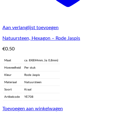
Aan verlanglijst toevoegen
Natuursteen, Hexagon – Rode Jaspis
€
0.50
Maat
ca. 8X8X4mm, (ᴓ 0,8mm)
Hoeveelheid
Per stuk
Kleur
Rode Jaspis
Materiaal
Natuursteen
Soort
Kraal
Artikelcode
YE708
Toevoegen aan winkelwagen