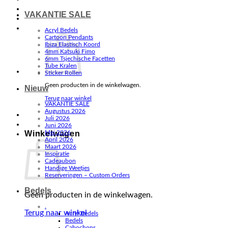
VAKANTIE SALE
Acryl Bedels
Cartoon Pendants
Ibiza Elastisch Koord
4mm Katsuki Fimo
6mm Tsjechische Facetten
Tube Kralen
Sticker Rollen
Geen producten in de winkelwagen.
Nieuw
Terug naar winkel
VAKANTIE SALE
Augustus 2026
Juli 2026
Juni 2026
Winkelwagen
Mei 2026
April 2026
Maart 2026
Inspiratie
Cadeaubon
Handige Weetjes
Reserveringen – Custom Orders
Bedels
Geen producten in de winkelwagen.
.
Terug naar winkel
Acryl Bedels
Bedels
Cabochons