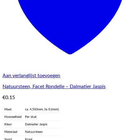
Aan verlanglijst toevoegen
Natuursteen, Facet Rondelle – Dalmatier Jaspis
€
0.15
Maat
ca. 4,5X3mm, (ᴓ 0,6mm)
Hoeveelheid
Per stuk
Kleur
Dalmatier Jaspis
Materiaal
Natuursteen
Soort
Kraal