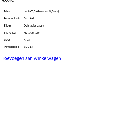
€
0.40
Maat
ca. 8X6,5X4mm, (ᴓ 0,8mm)
Hoeveelheid
Per stuk
Kleur
Dalmatier Jaspis
Materiaal
Natuursteen
Soort
Kraal
Artikelcode
YD215
Toevoegen aan winkelwagen