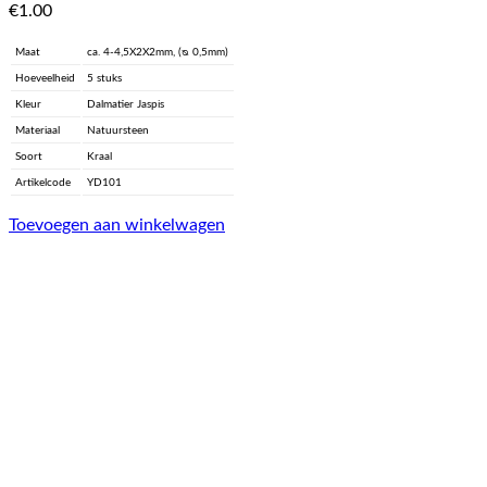
€
1.00
Maat
ca. 4-4,5X2X2mm, (ᴓ 0,5mm)
Hoeveelheid
5 stuks
Kleur
Dalmatier Jaspis
Materiaal
Natuursteen
Soort
Kraal
Artikelcode
YD101
Toevoegen aan winkelwagen