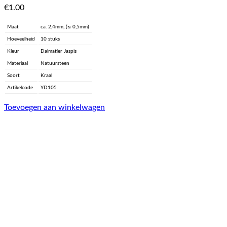
€
1.00
Maat
ca. 2,4mm, (ᴓ 0,5mm)
Hoeveelheid
10 stuks
Kleur
Dalmatier Jaspis
Materiaal
Natuursteen
Soort
Kraal
Artikelcode
YD105
Toevoegen aan winkelwagen