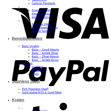
V
Cartoon Pendants
.
Enamel Bedels
Kwastjes Ibiza
Initial Charms
.
Stainless Steel
Sterrenbeeld Bedels
Vlinder bedels
Benodigdheden
Basic Quality
Basic – Goud-kleurig
P
Basic – Antiek Zilver
Basic – Zilver-kleurig
Basic – Antiek Brons
Specials
Inpakken
Opbergen
Tools
Stainless Steel
RVS (Stainless Steel)
Gold-plated RVS & Gold-filled
Kralen
S
.