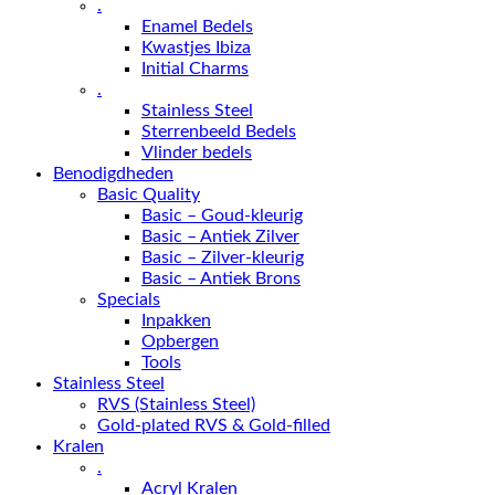
.
Enamel Bedels
Kwastjes Ibiza
Initial Charms
.
Stainless Steel
Sterrenbeeld Bedels
Vlinder bedels
Benodigdheden
Basic Quality
Basic – Goud-kleurig
Basic – Antiek Zilver
Basic – Zilver-kleurig
Basic – Antiek Brons
Specials
Inpakken
Opbergen
Tools
Stainless Steel
RVS (Stainless Steel)
Gold-plated RVS & Gold-filled
Kralen
.
Acryl Kralen