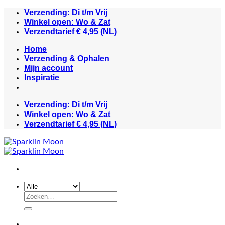
Ga
Verzending: Di t/m Vrij
naar
Winkel open: Wo & Zat
inhoud
Verzendtarief € 4,95 (NL)
Home
Verzending & Ophalen
Mijn account
Inspiratie
Verzending: Di t/m Vrij
Winkel open: Wo & Zat
Verzendtarief € 4,95 (NL)
Zoeken
naar: