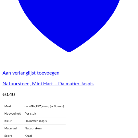
Aan verlanglijst toevoegen
Natuursteen, Mini Hart – Dalmatier Jaspis
€
0.40
Maat
ca. 6X6,1X2,2mm, (ᴓ 0,5mm)
Hoeveelheid
Per stuk
Kleur
Dalmatier Jaspis
Materiaal
Natuursteen
Soort
Kraal