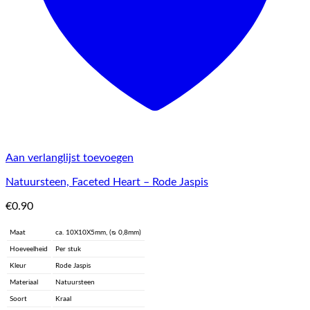
Aan verlanglijst toevoegen
Natuursteen, Faceted Heart – Rode Jaspis
€
0.90
Maat
ca. 10X10X5mm, (ᴓ 0,8mm)
Hoeveelheid
Per stuk
Kleur
Rode Jaspis
Materiaal
Natuursteen
Soort
Kraal