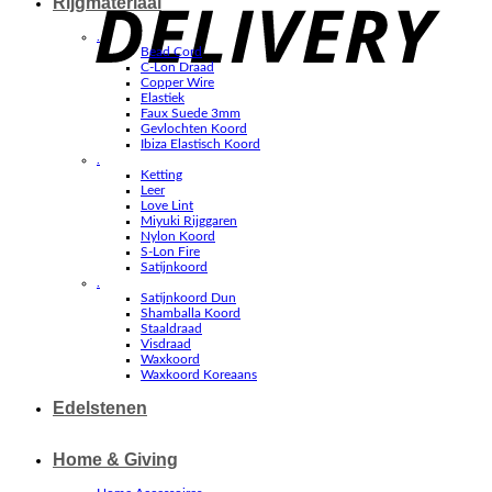
Rijgmateriaal
.
Bead Cord
C-Lon Draad
Copper Wire
Elastiek
Faux Suede 3mm
Gevlochten Koord
Ibiza Elastisch Koord
.
Ketting
Leer
Love Lint
Miyuki Rijggaren
Nylon Koord
S-Lon Fire
Satijnkoord
.
Satijnkoord Dun
Shamballa Koord
Staaldraad
Visdraad
Waxkoord
Waxkoord Koreaans
Edelstenen
Home & Giving