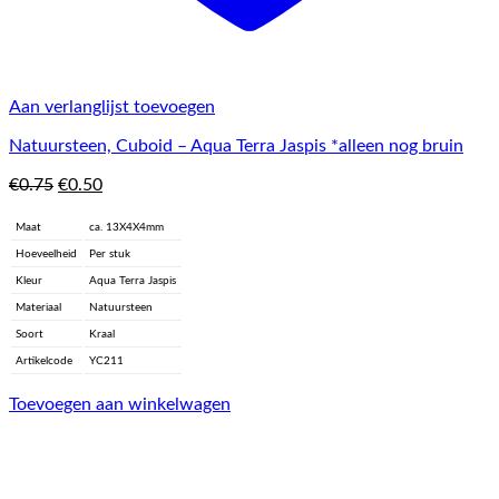
Aan verlanglijst toevoegen
Natuursteen, Cuboid – Aqua Terra Jaspis *alleen nog bruin
Oorspronkelijke
Huidige
€
0.75
€
0.50
prijs
prijs
was:
is:
Maat
ca. 13X4X4mm
€0.75.
€0.50.
Hoeveelheid
Per stuk
Kleur
Aqua Terra Jaspis
Materiaal
Natuursteen
Soort
Kraal
Artikelcode
YC211
Toevoegen aan winkelwagen