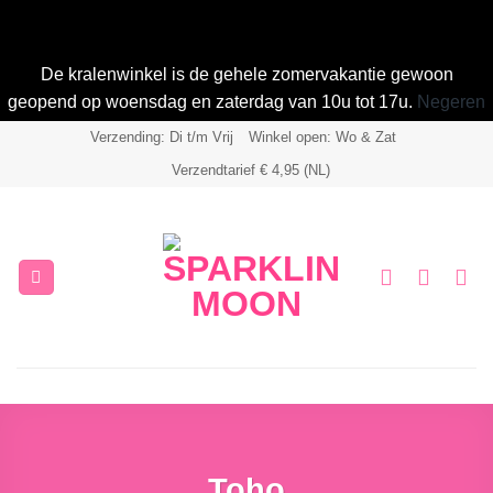
De kralenwinkel is de gehele zomervakantie gewoon
geopend op woensdag en zaterdag van 10u tot 17u.
Negeren
Ga
Verzending: Di t/m Vrij
Winkel open: Wo & Zat
naar
Verzendtarief € 4,95 (NL)
inhoud
Toho