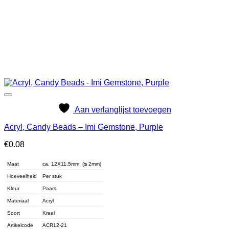
Aan verlanglijst toevoegen
Acryl, Candy Beads – Imi Gemstone, Purple
€
0.08
Maat
ca. 12X11,5mm, (ᴓ 2mm)
Hoeveelheid
Per stuk
Kleur
Paars
Materiaal
Acryl
Soort
Kraal
Artikelcode
ACR12-21