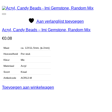
Aan verlanglijst toevoegen
Acryl, Candy Beads – Imi Gemstone, Random Mix
€
0.08
Maat
ca. 12X11,5mm, (ᴓ 2mm)
Hoeveelheid
Per stuk
Kleur
Mix
Materiaal
Acryl
Soort
Kraal
Artikelcode
ACR12-M
Toevoegen aan winkelwagen