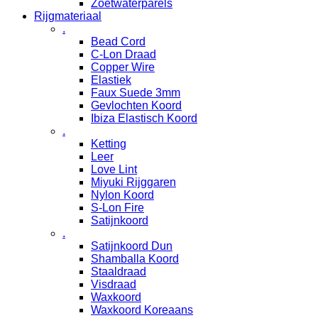
Zoetwaterparels
Rijgmateriaal
.
Bead Cord
C-Lon Draad
Copper Wire
Elastiek
Faux Suede 3mm
Gevlochten Koord
Ibiza Elastisch Koord
.
Ketting
Leer
Love Lint
Miyuki Rijggaren
Nylon Koord
S-Lon Fire
Satijnkoord
.
Satijnkoord Dun
Shamballa Koord
Staaldraad
Visdraad
Waxkoord
Waxkoord Koreaans