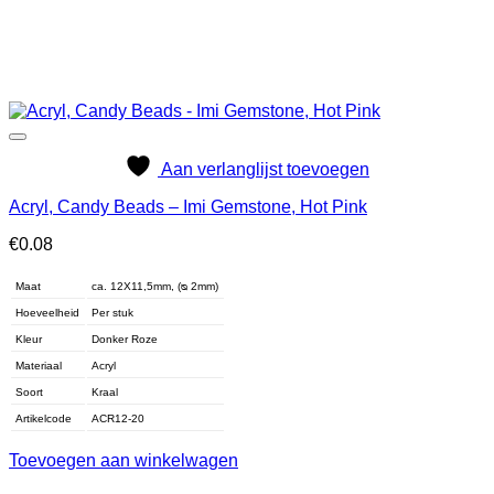
Aan verlanglijst toevoegen
Acryl, Candy Beads – Imi Gemstone, Hot Pink
€
0.08
Maat
ca. 12X11,5mm, (ᴓ 2mm)
Hoeveelheid
Per stuk
Kleur
Donker Roze
Materiaal
Acryl
Soort
Kraal
Artikelcode
ACR12-20
Toevoegen aan winkelwagen