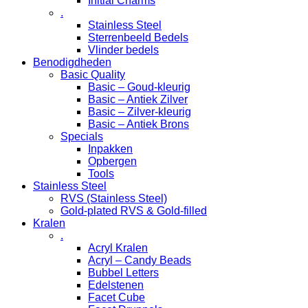
Initial Charms
.
Stainless Steel
Sterrenbeeld Bedels
Vlinder bedels
Benodigdheden
Basic Quality
Basic – Goud-kleurig
Basic – Antiek Zilver
Basic – Zilver-kleurig
Basic – Antiek Brons
Specials
Inpakken
Opbergen
Tools
Stainless Steel
RVS (Stainless Steel)
Gold-plated RVS & Gold-filled
Kralen
.
Acryl Kralen
Acryl – Candy Beads
Bubbel Letters
Edelstenen
Facet Cube