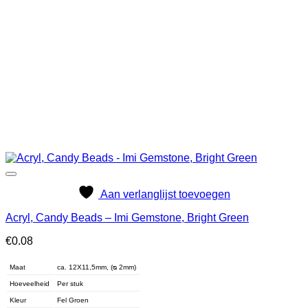
Aan verlanglijst toevoegen
Acryl, Candy Beads – Imi Gemstone, Bright Green
€
0.08
Maat
ca. 12X11,5mm, (ᴓ 2mm)
Hoeveelheid
Per stuk
Kleur
Fel Groen