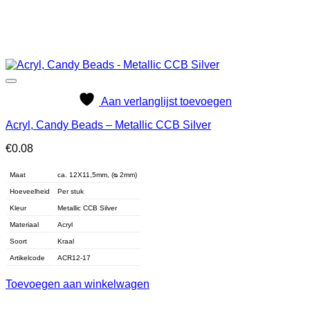
Aan verlanglijst toevoegen
Acryl, Candy Beads – Metallic CCB Silver
€
0.08
Maat
ca. 12X11,5mm, (ᴓ 2mm)
Hoeveelheid
Per stuk
Kleur
Metallic CCB Silver
Materiaal
Acryl
Soort
Kraal
Artikelcode
ACR12-17
Toevoegen aan winkelwagen