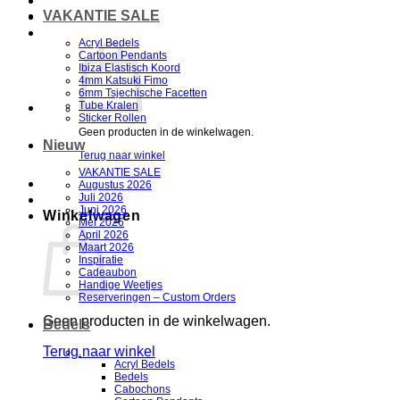
VAKANTIE SALE
Acryl Bedels
Cartoon Pendants
Ibiza Elastisch Koord
4mm Katsuki Fimo
6mm Tsjechische Facetten
Tube Kralen
Sticker Rollen
Geen producten in de winkelwagen.
Nieuw
Terug naar winkel
VAKANTIE SALE
Augustus 2026
Juli 2026
Juni 2026
Winkelwagen
Mei 2026
April 2026
Maart 2026
Inspiratie
Cadeaubon
Handige Weetjes
Reserveringen – Custom Orders
Geen producten in de winkelwagen.
Bedels
Terug naar winkel
.
Acryl Bedels
Bedels
V
Cabochons