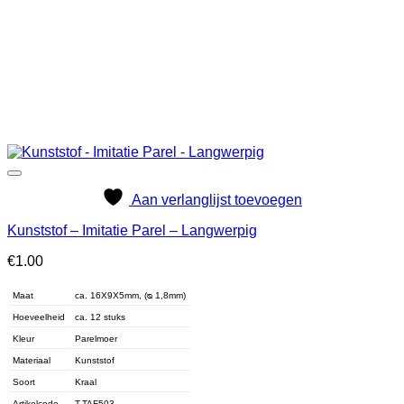
Aan verlanglijst toevoegen
Kunststof – Imitatie Parel – Langwerpig
€
1.00
Maat
ca. 16X9X5mm, (ᴓ 1,8mm)
Hoeveelheid
ca. 12 stuks
Kleur
Parelmoer
Materiaal
Kunststof
Soort
Kraal
Artikelcode
T-TAF503