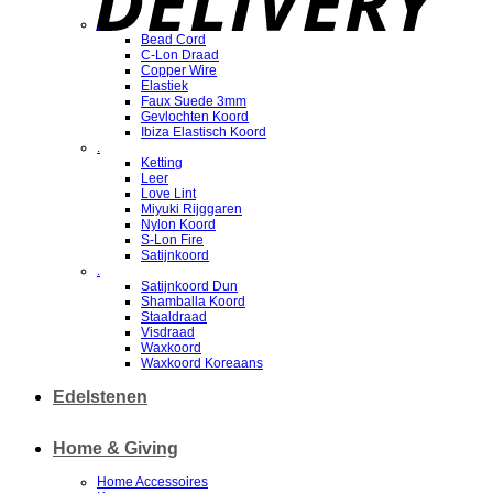
.
Bead Cord
C-Lon Draad
Copper Wire
Elastiek
Faux Suede 3mm
Gevlochten Koord
Ibiza Elastisch Koord
.
Ketting
Leer
Love Lint
Miyuki Rijggaren
Nylon Koord
S-Lon Fire
Satijnkoord
.
Satijnkoord Dun
Shamballa Koord
Staaldraad
Visdraad
Waxkoord
Waxkoord Koreaans
Edelstenen
Home & Giving
Home Accessoires