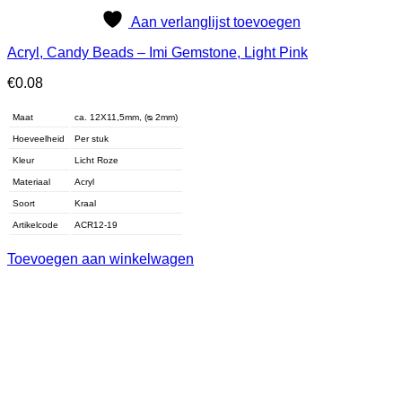
Aan verlanglijst toevoegen
Acryl, Candy Beads – Imi Gemstone, Light Pink
€
0.08
Maat
ca. 12X11,5mm, (ᴓ 2mm)
Hoeveelheid
Per stuk
Kleur
Licht Roze
Materiaal
Acryl
Soort
Kraal
Artikelcode
ACR12-19
Toevoegen aan winkelwagen