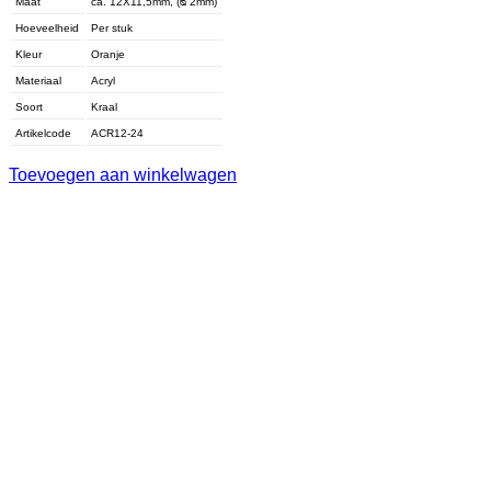
Maat
ca. 12X11,5mm, (ᴓ 2mm)
Hoeveelheid
Per stuk
Kleur
Oranje
Materiaal
Acryl
Soort
Kraal
Artikelcode
ACR12-24
Toevoegen aan winkelwagen