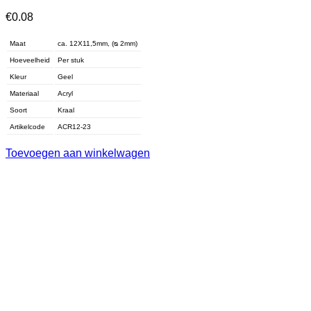
€
0.08
Maat
ca. 12X11,5mm, (ᴓ 2mm)
Hoeveelheid
Per stuk
Kleur
Geel
Materiaal
Acryl
Soort
Kraal
Artikelcode
ACR12-23
Toevoegen aan winkelwagen