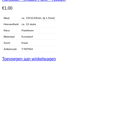
€
1.00
Maat
ca. 15X11X9mm, (ᴓ 1,5mm)
Hoeveelheid
ca. 10 stuks
Kleur
Parelmoer
Materiaal
Kunststof
Soort
Kraal
Artikelcode
T-TAF504
Toevoegen aan winkelwagen