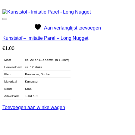
Aan verlanglijst toevoegen
Kunststof – Imitatie Parel – Long Nugget
€
1.00
Maat
ca. 20,5X11,5X5mm, (ᴓ 1,2mm)
Hoeveelheid
ca. 12 stuks
Kleur
Parelmoer, Donker
Materiaal
Kunststof
Soort
Kraal
Artikelcode
T-TAF502
Toevoegen aan winkelwagen