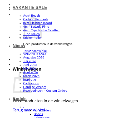
VAKANTIE SALE
Acryl Bedels
Cartoon Pendants
Ibiza Elastisch Koord
4mm Katsuki Fimo
6mm Tsjechische Facetten
Tube Kralen
Sticker Rollen
Geen producten in de winkelwagen.
Nieuw
Terug naar winkel
VAKANTIE SALE
Augustus 2026
Juli 2026
Juni 2026
Winkelwagen
Mei 2026
April 2026
Maart 2026
Inspiratie
Cadeaubon
Handige Weetjes
Reserveringen – Custom Orders
Bedels
Geen producten in de winkelwagen.
.
Terug naar winkel
Acryl Bedels
Bedels
Cabochons