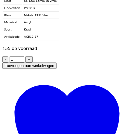
Maat
ca. 12X11,5mm, (ᴓ 2mm)
Hoeveelheid
Per stuk
Kleur
Metallic CCB Silver
Materiaal
Acryl
Soort
Kraal
Artikelcode
ACR12-17
155 op voorraad
Acryl,
Candy
Toevoegen aan winkelwagen
Beads
-
Metallic
CCB
Silver
aantal