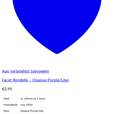
Aan verlanglijst toevoegen
Facet Rondelle – Opaque Purple/Lilac
€
2.95
Maat
ca. 6X4mm (ᴓ 1,5mm)
Hoeveelheid
ong. 100st.
Kleur
Opaque Purple/Lilac