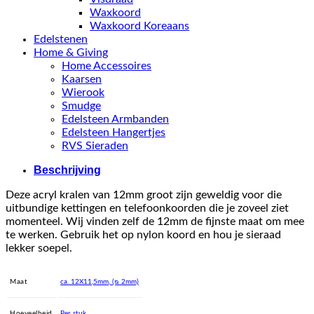
Waxkoord
Waxkoord Koreaans
Edelstenen
Home & Giving
Home Accessoires
Kaarsen
Wierook
Smudge
Edelsteen Armbanden
Edelsteen Hangertjes
RVS Sieraden
Beschrijving
Deze acryl kralen van 12mm groot zijn geweldig voor die
uitbundige kettingen en telefoonkoorden die je zoveel ziet
momenteel. Wij vinden zelf de 12mm de fijnste maat om mee
te werken. Gebruik het op nylon koord en hou je sieraad
lekker soepel.
Maat
ca. 12X11,5mm, (ᴓ 2mm)
Hoeveelheid
Per stuk