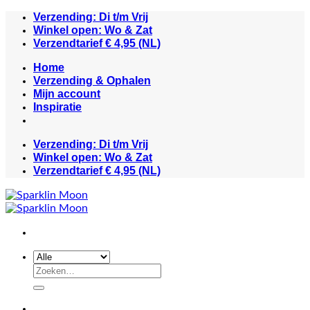
Ga
Verzending: Di t/m Vrij
naar
Winkel open: Wo & Zat
inhoud
Verzendtarief € 4,95 (NL)
Home
Verzending & Ophalen
Mijn account
Inspiratie
Verzending: Di t/m Vrij
Winkel open: Wo & Zat
Verzendtarief € 4,95 (NL)
Zoeken
naar: