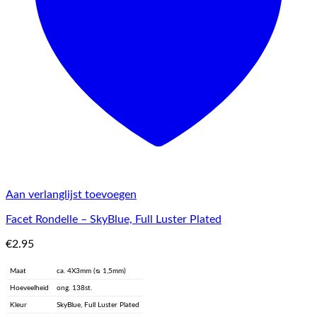
Aan verlanglijst toevoegen
Facet Rondelle – SkyBlue, Full Luster Plated
€
2.95
Maat
ca. 4X3mm (ᴓ 1,5mm)
Hoeveelheid
ong. 138st.
Kleur
SkyBlue, Full Luster Plated