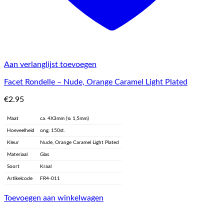
Aan verlanglijst toevoegen
Facet Rondelle – Nude, Orange Caramel Light Plated
€
2.95
Maat
ca. 4X3mm (ᴓ 1,5mm)
Hoeveelheid
ong. 150st.
Kleur
Nude, Orange Caramel Light Plated
Materiaal
Glas
Soort
Kraal
Artikelcode
FR4-011
Toevoegen aan winkelwagen