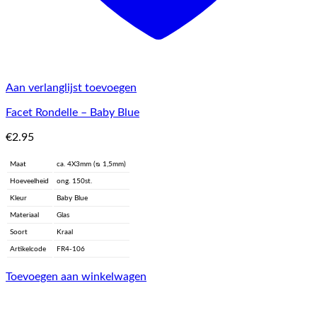
Aan verlanglijst toevoegen
Facet Rondelle – Baby Blue
€
2.95
Maat
ca. 4X3mm (ᴓ 1,5mm)
Hoeveelheid
ong. 150st.
Kleur
Baby Blue
Materiaal
Glas
Soort
Kraal
Artikelcode
FR4-106
Toevoegen aan winkelwagen