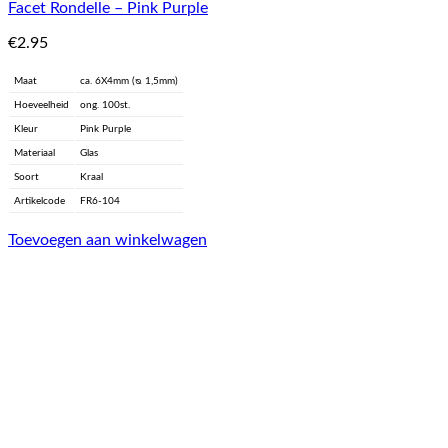
Facet Rondelle – Pink Purple
€
2.95
Maat
ca. 6X4mm (ᴓ 1,5mm)
Hoeveelheid
ong. 100st.
Kleur
Pink Purple
Materiaal
Glas
Soort
Kraal
Artikelcode
FR6-104
Toevoegen aan winkelwagen