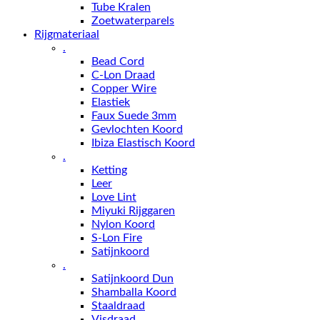
Tube Kralen
Zoetwaterparels
Rijgmateriaal
.
Bead Cord
C-Lon Draad
Copper Wire
Elastiek
Faux Suede 3mm
Gevlochten Koord
Ibiza Elastisch Koord
.
Ketting
Leer
Love Lint
Miyuki Rijggaren
Nylon Koord
S-Lon Fire
Satijnkoord
.
Satijnkoord Dun
Shamballa Koord
Staaldraad
Visdraad