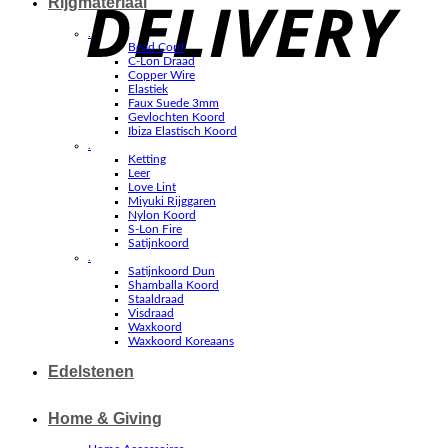
Rijgmateriaal
.
Bead Cord
C-Lon Draad
Copper Wire
Elastiek
Faux Suede 3mm
Gevlochten Koord
Ibiza Elastisch Koord
.
Ketting
Leer
Love Lint
Miyuki Rijggaren
Nylon Koord
S-Lon Fire
Satijnkoord
.
Satijnkoord Dun
Shamballa Koord
Staaldraad
Visdraad
Waxkoord
Waxkoord Koreaans
Edelstenen
Home & Giving