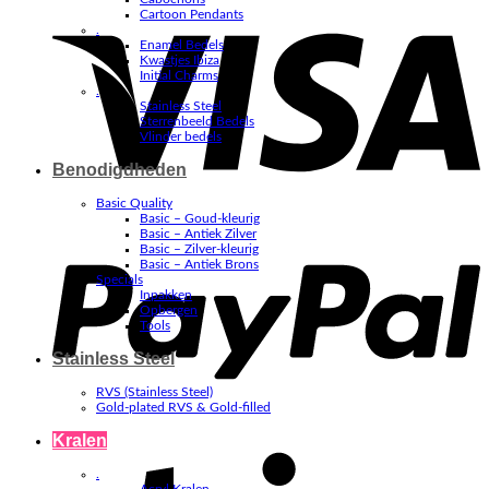
V
Cartoon Pendants
.
Enamel Bedels
Kwastjes Ibiza
Initial Charms
.
Stainless Steel
Sterrenbeeld Bedels
Vlinder bedels
Benodigdheden
Basic Quality
Basic – Goud-kleurig
P
Basic – Antiek Zilver
Basic – Zilver-kleurig
Basic – Antiek Brons
Specials
Inpakken
Opbergen
Tools
Stainless Steel
RVS (Stainless Steel)
Gold-plated RVS & Gold-filled
Kralen
S
.