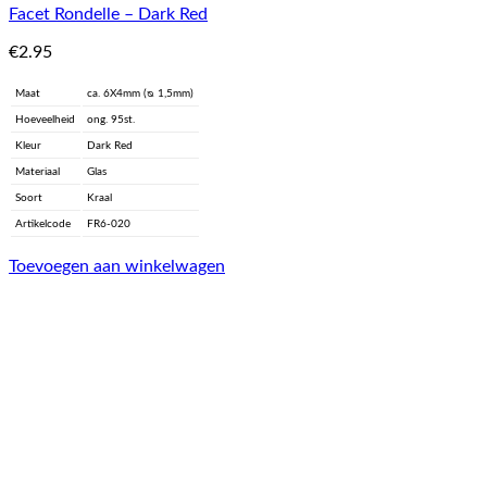
Facet Rondelle – Dark Red
€
2.95
Maat
ca. 6X4mm (ᴓ 1,5mm)
Hoeveelheid
ong. 95st.
Kleur
Dark Red
Materiaal
Glas
Soort
Kraal
Artikelcode
FR6-020
Toevoegen aan winkelwagen