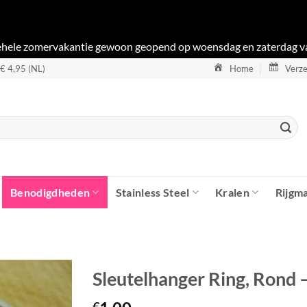
gehele zomervakantie gewoon geopend op woensdag en zaterdag v
 € 4,95 (NL)
Home
Verze
Benodigdheden
Stainless Steel
Kralen
Rijgma
Sleutelhanger Ring, Rond –
€