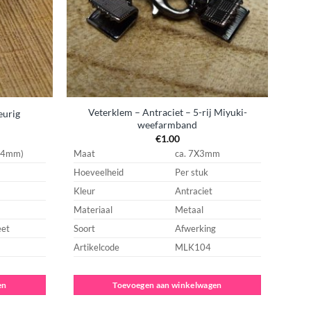
Veterklem – Antraciet – 5-rij Miyuki-
eurig
weefarmband
€
1.00
ᴓ 4mm)
Maat
ca. 7X3mm
Hoeveelheid
Per stuk
Kleur
Antraciet
Materiaal
Metaal
eet
Soort
Afwerking
Artikelcode
MLK104
en
Toevoegen aan winkelwagen