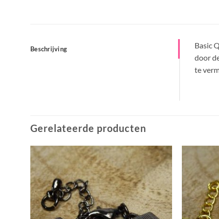
Basic Q
Beschrijving
door de
te verm
Gerelateerde producten
Aan
jst
verlanglijst
en
toevoegen