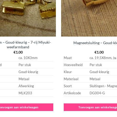
 – Goud-kleurig – 7-rij Miyuki-
Magneetsluiting – Goud-kl
weefarmband
€
1.00
€
1.00
ca. 10X3mm
Maat
ca. 19,5X8mm, (
d
Per stuk
Hoeveelheid
Per stuk
Goud-kleurig
Kleur
Goud-kleurig
Metaal
Materiaal
Metaal
Afwerking
Soort
Sluitingen - Magn
MLK203
Artikelcode
DG004-G
oevoegen aan winkelwagen
Toevoegen aan winkelwag