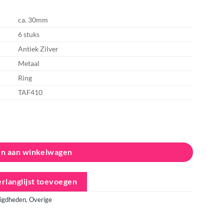
ca. 30mm
6 stuks
Antiek Zilver
Metaal
Ring
TAF410
n aan winkelwagen
rlanglijst toevoegen
igdheden
,
Overige