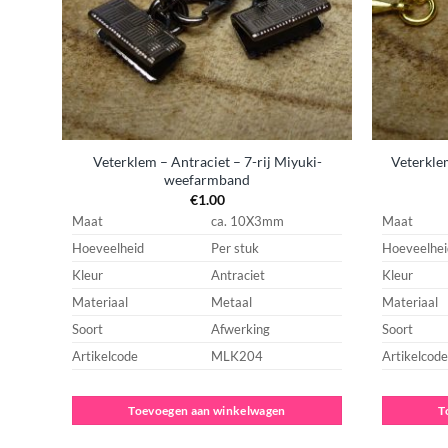
Veterklem – Antraciet – 7-rij Miyuki-
Veterklem
weefarmband
€
1.00
Maat
ca. 10X3mm
Maat
Hoeveelheid
Per stuk
Hoeveelhei
Kleur
Antraciet
Kleur
Materiaal
Metaal
Materiaal
Soort
Afwerking
Soort
Artikelcode
MLK204
Artikelcode
Toevoegen aan winkelwagen
T