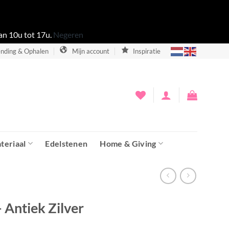
an 10u tot 17u.
Negeren
nding & Ophalen
Mijn account
Inspiratie
teriaal
Edelstenen
Home & Giving
 Antiek Zilver