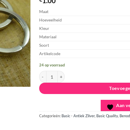
1.00
Aan
verlanglijst
Maat
toevoegen
Hoeveelheid
Kleur
Materiaal
Soort
Artikelcode
24 op voorraad
Sleutelhanger Ring, Rond - Antiek Zilver aantal
Toevoege
Aan ve
Categorieën:
Basic - Antiek Zilver
,
Basic Quality
,
Benod