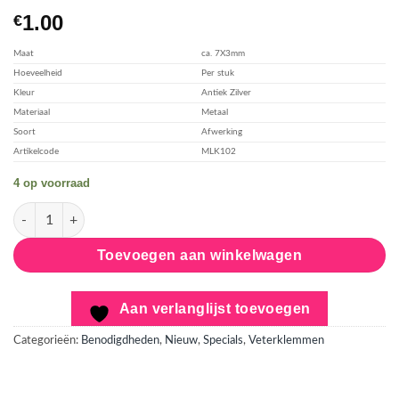
toevoegen
1.00
€
Maat
ca. 7X3mm
Hoeveelheid
Per stuk
Kleur
Antiek Zilver
Materiaal
Metaal
Soort
Afwerking
Artikelcode
MLK102
4 op voorraad
Veterklem - Antiek Zilver - 5-rij Miyuki-weefarmband aantal
Toevoegen aan winkelwagen
Aan verlanglijst toevoegen
Categorieën:
Benodigdheden
,
Nieuw
,
Specials
,
Veterklemmen