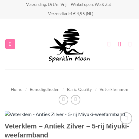
Ga
Verzending: Di t/m Vrij
Winkel open: Wo & Zat
naar
Verzendtarief € 4,95 (NL)
inhoud
Home
/
Benodigdheden
/
Basic Quality
/
Veterklemmen
Veterklem – Antiek Zilver – 5-rij Miyuki-
Aan
weefarmband
verlanglijst