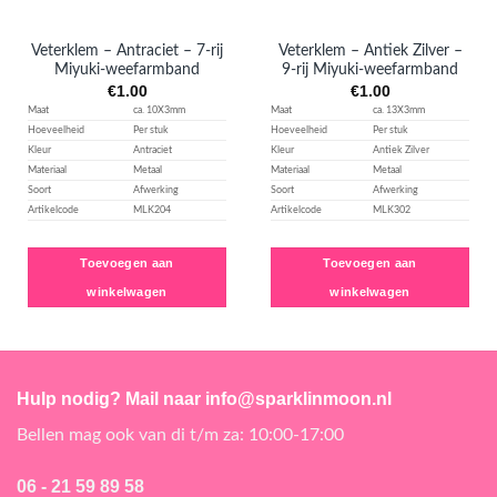
Veterklem – Antraciet – 7-rij
Veterklem – Antiek Zilver –
Miyuki-weefarmband
9-rij Miyuki-weefarmband
€
1.00
€
1.00
Maat
ca. 10X3mm
Maat
ca. 13X3mm
Hoeveelheid
Per stuk
Hoeveelheid
Per stuk
Kleur
Antraciet
Kleur
Antiek Zilver
Materiaal
Metaal
Materiaal
Metaal
Soort
Afwerking
Soort
Afwerking
Artikelcode
MLK204
Artikelcode
MLK302
Toevoegen aan
Toevoegen aan
winkelwagen
winkelwagen
Hulp nodig? Mail naar info@sparklinmoon.nl
Bellen mag ook van di t/m za: 10:00-17:00
06 - 21 59 89 58