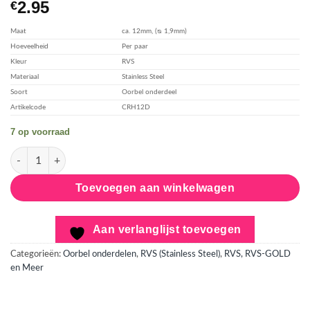
2.95
€
verlanglijst
toevoegen
Maat
ca. 12mm, (ᴓ 1,9mm)
Hoeveelheid
Per paar
Kleur
RVS
Materiaal
Stainless Steel
Soort
Oorbel onderdeel
Artikelcode
CRH12D
7 op voorraad
Huggie Creool - RVS - 12mm, dun aantal
Toevoegen aan winkelwagen
Aan verlanglijst toevoegen
Categorieën:
Oorbel onderdelen
,
RVS (Stainless Steel)
,
RVS, RVS-GOLD
en Meer