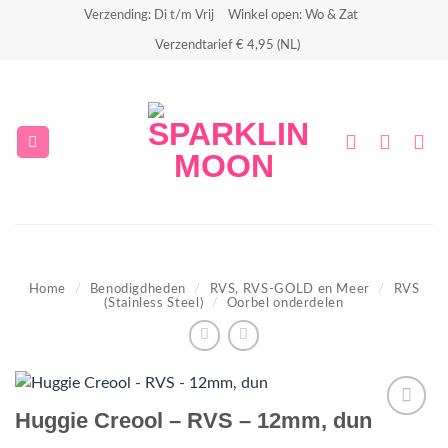
Ga
Verzending: Di t/m Vrij
Winkel open: Wo & Zat
naar
Verzendtarief € 4,95 (NL)
inhoud
Home
/
Benodigdheden
/
RVS, RVS-GOLD en Meer
/
RVS
(Stainless Steel)
/
Oorbel onderdelen
Huggie Creool – RVS – 12mm, dun
Aan