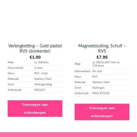
verlanglijst
verlanglijst
toevoegen
toevoegen
Verlengketting – Gold-plated
Magneetsluiting, Schuif –
RVS (donkerder)
RVS
€
1.00
€
7.95
Maat
ca. 50X3mm
ca. 28X16,6X4,7mm, (ᴓ
Maat
15X3mm)
Hoeveelheid
2 stuks
Hoeveelheid
Per stuk
Kleur
RVS - Gold
Kleur
RVS
Materiaal
Stainless Steel
Materiaal
Stainless Steel
Soort
Verlengketting
Soort
Sluitingen
Artikelcode
MOL823
Artikelcode
MAG-RVS105
Toevoegen aan
Toevoegen aan
winkelwagen
winkelwagen