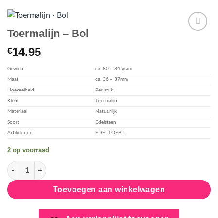
Toermalijn – Bol
Aan
14.95
€
verlanglijst
toevoegen
Gewicht
ca. 80 – 84 gram
Maat
ca. 36 – 37mm
Hoeveelheid
Per stuk
Kleur
Toermalijn
Materiaal
Natuurlijk
Soort
Edelsteen
Artikelcode
EDEL-TOEB-L
2 op voorraad
Toermalijn - Bol aantal
Toevoegen aan winkelwagen