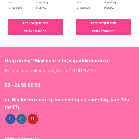
Soort
Afwerking
Soort
Afwerking
Artikelcode
MLK403
Artikelcode
MLK103
Toevoegen aan
Toevoegen aan
winkelwagen
winkelwagen
Hulp nodig? Mail naar info@sparklinmoon.nl
Bellen mag ook van di t/m za: 10:00-17:00
06 - 21 59 89 58
de Winkel is open
op woensdag en zaterdag, van 10u
tot 17u