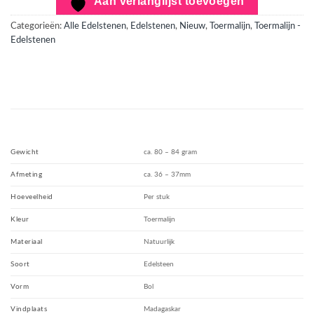
Aan verlanglijst toevoegen
Categorieën:
Alle Edelstenen
,
Edelstenen
,
Nieuw
,
Toermalijn
,
Toermalijn -
Edelstenen
Gewicht
ca. 80 – 84 gram
Afmeting
ca. 36 – 37mm
Hoeveelheid
Per stuk
Kleur
Toermalijn
Materiaal
Natuurlijk
Soort
Edelsteen
Vorm
Bol
Vindplaats
Madagaskar