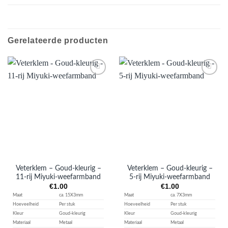
Gerelateerde producten
Aan
Aan
verlanglijst
verlanglijst
toevoegen
toevoegen
Veterklem – Goud-kleurig –
Veterklem – Goud-kleurig –
11-rij Miyuki-weefarmband
5-rij Miyuki-weefarmband
€
1.00
€
1.00
Maat
ca. 15X3mm
Maat
ca. 7X3mm
Hoeveelheid
Per stuk
Hoeveelheid
Per stuk
Kleur
Goud-kleurig
Kleur
Goud-kleurig
Materiaal
Metaal
Materiaal
Metaal