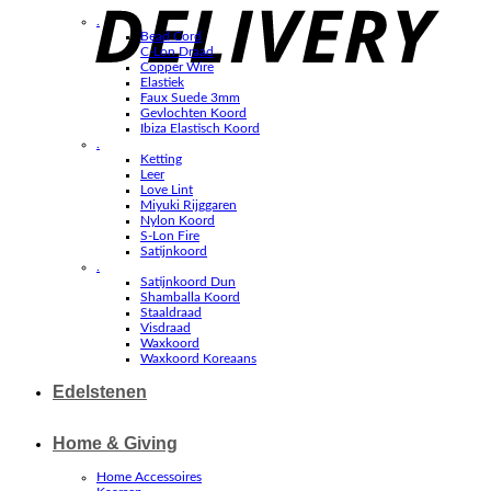
.
Bead Cord
C-Lon Draad
Copper Wire
Elastiek
Faux Suede 3mm
Gevlochten Koord
Ibiza Elastisch Koord
.
Ketting
Leer
Love Lint
Miyuki Rijggaren
Nylon Koord
S-Lon Fire
Satijnkoord
.
Satijnkoord Dun
Shamballa Koord
Staaldraad
Visdraad
Waxkoord
Waxkoord Koreaans
Edelstenen
Home & Giving
Home Accessoires