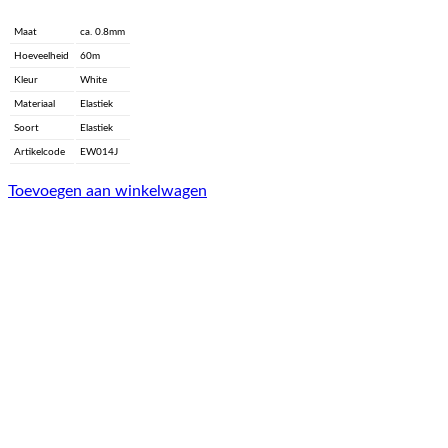
Maat
ca. 0.8mm
Hoeveelheid
60m
Kleur
White
Materiaal
Elastiek
Soort
Elastiek
Artikelcode
EW014J
Toevoegen aan winkelwagen