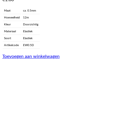
Maat
ca. 0.5mm
Hoeveelheid
12m
Kleur
Doorzichtig
Materiaal
Elastiek
Soort
Elastiek
Artikelcode
EW0.5D
Toevoegen aan winkelwagen