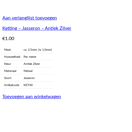
Aan verlanglijst toevoegen
Ketting – Jasseron – Antiek Zilver
€
1.00
Maat
ca. 2,5mm, (ᴓ 1,0mm)
Hoeveelheid
Per meter
Kleur
Antiek Zilver
Materiaal
Metaal
Soort
Jasseron
Artikelcode
KET40
Toevoegen aan winkelwagen