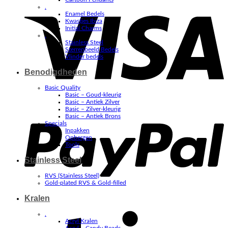
V
.
Enamel Bedels
Kwastjes Ibiza
Initial Charms
.
Stainless Steel
Sterrenbeeld Bedels
Vlinder bedels
Benodigdheden
Basic Quality
Basic – Goud-kleurig
Basic – Antiek Zilver
P
Basic – Zilver-kleurig
Basic – Antiek Brons
Specials
Inpakken
Opbergen
Tools
Stainless Steel
RVS (Stainless Steel)
Gold-plated RVS & Gold-filled
Kralen
S
.
Acryl Kralen