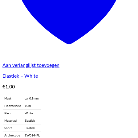
Aan verlanglijst toevoegen
Elastiek – White
€
1.00
Maat
ca. 0.8mm
Hoeveelheid
10m
Kleur
White
Materiaal
Elastiek
Soort
Elastiek
Artikelcode
EW014-PL