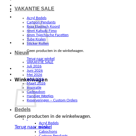
VAKANTIE SALE
Acryl Bedels
Cartoon Pendants
Ibiza Elastisch Koord
4mm Katsuki Fimo
6mm Tsjechische Facetten
Tube Kralen
Sticker Rollen
Geen producten in de winkelwagen.
Nieuw
Terug naar winkel
VAKANTIE SALE
Juli 2026
Juni 2026
Mei 2026
Winkelwagen
April 2026
Maart 2026
Inspiratie
Cadeaubon
Handige Weetjes
Reserveringen – Custom Orders
Bedels
Geen producten in de winkelwagen.
.
Acryl Bedels
Terug naar winkel
Bedels
Cabochons
Cartoon Pendants