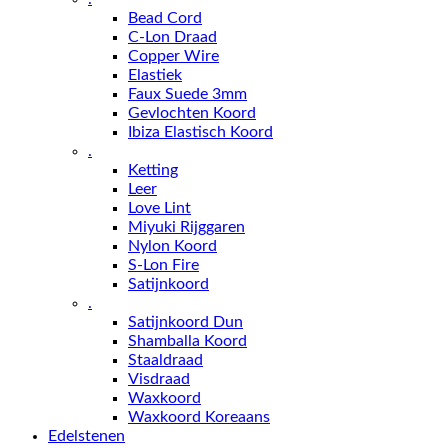
Bead Cord
C-Lon Draad
Copper Wire
Elastiek
Faux Suede 3mm
Gevlochten Koord
Ibiza Elastisch Koord
.
Ketting
Leer
Love Lint
Miyuki Rijggaren
Nylon Koord
S-Lon Fire
Satijnkoord
.
Satijnkoord Dun
Shamballa Koord
Staaldraad
Visdraad
Waxkoord
Waxkoord Koreaans
Edelstenen