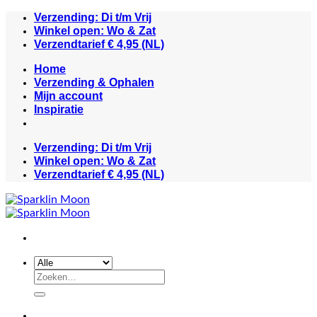
Ga
Verzending: Di t/m Vrij
naar
Winkel open: Wo & Zat
inhoud
Verzendtarief € 4,95 (NL)
Home
Verzending & Ophalen
Mijn account
Inspiratie
Verzending: Di t/m Vrij
Winkel open: Wo & Zat
Verzendtarief € 4,95 (NL)
Zoeken
naar: