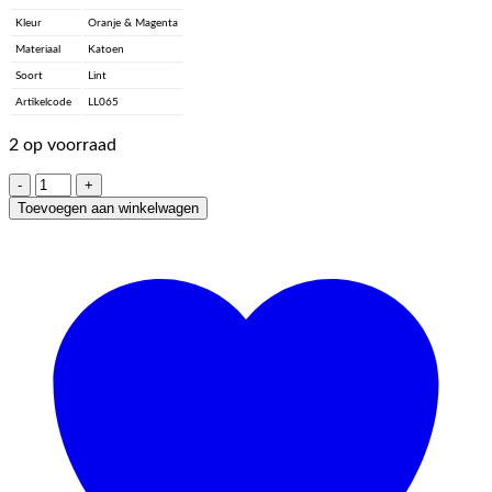
Kleur
Oranje & Magenta
Materiaal
Katoen
Soort
Lint
Artikelcode
LL065
2 op voorraad
Love
Lint
Toevoegen aan winkelwagen
-
Happiness'
Orange
&
Magenta
aantal