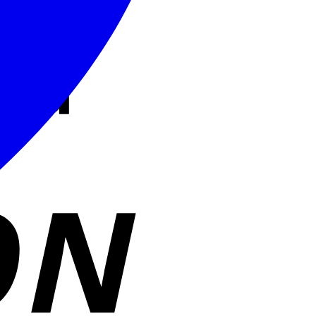
Cash
On
Delivery