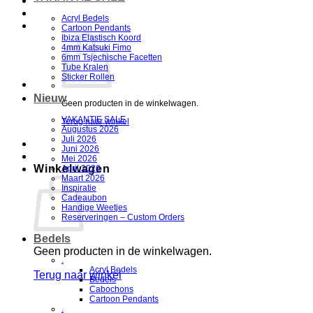
Acryl Bedels
Cartoon Pendants
Ibiza Elastisch Koord
4mm Katsuki Fimo
6mm Tsjechische Facetten
Tube Kralen
Sticker Rollen
Nieuw
Geen producten in de winkelwagen.
VAKANTIE SALE
Terug naar winkel
Augustus 2026
Juli 2026
Juni 2026
Mei 2026
Winkelwagen
April 2026
Maart 2026
Inspiratie
Cadeaubon
Handige Weetjes
Reserveringen – Custom Orders
Bedels
Geen producten in de winkelwagen.
.
Acryl Bedels
Terug naar winkel
Bedels
Cabochons
Cartoon Pendants
.