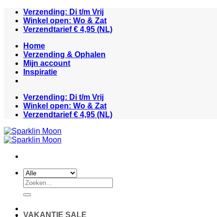
Ga
Verzending: Di t/m Vrij
naar
Winkel open: Wo & Zat
inhoud
Verzendtarief € 4,95 (NL)
Home
Verzending & Ophalen
Mijn account
Inspiratie
Verzending: Di t/m Vrij
Winkel open: Wo & Zat
Verzendtarief € 4,95 (NL)
Zoeken
naar:
VAKANTIE SALE