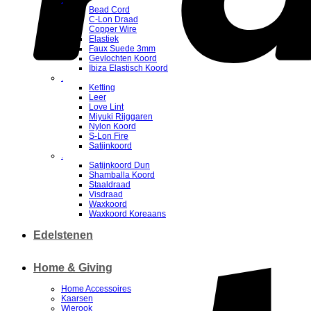
.
Bead Cord
C-Lon Draad
Copper Wire
Elastiek
Faux Suede 3mm
Gevlochten Koord
Ibiza Elastisch Koord
.
Ketting
Leer
Love Lint
Miyuki Rijggaren
Nylon Koord
S-Lon Fire
Satijnkoord
.
Satijnkoord Dun
Shamballa Koord
Staaldraad
Visdraad
Waxkoord
Waxkoord Koreaans
Edelstenen
Home & Giving
Home Accessoires
Kaarsen
Wierook