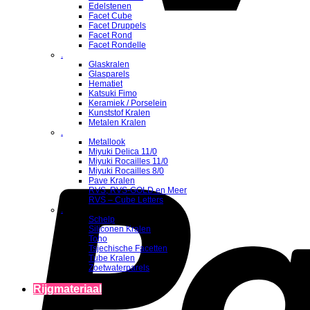
Edelstenen
Facet Cube
Facet Druppels
Facet Rond
Facet Rondelle
.
Glaskralen
Glasparels
Hematiet
Katsuki Fimo
Keramiek / Porselein
Kunststof Kralen
Metalen Kralen
.
Metallook
Miyuki Delica 11/0
Miyuki Rocailles 11/0
Miyuki Rocailles 8/0
Pave Kralen
RVS, RVS-GOLD en Meer
RVS – Cube Letters
.
Schelp
Siliconen Kralen
Toho
Tsjechische Facetten
Tube Kralen
Zoetwaterparels
Rijgmateriaal