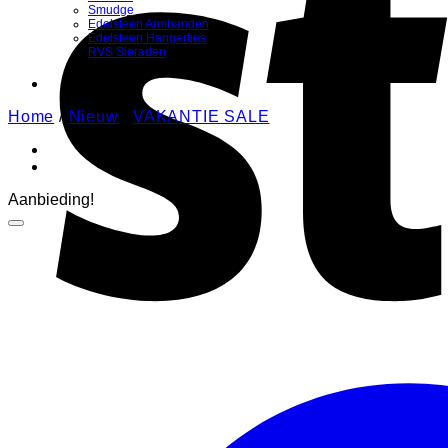
Smudge
Edelsteen Armbanden
Edelsteen Hangertjes
RVS Sieraden
Home
/
Nieuw
/
VAKANTIE SALE
Aanbieding!