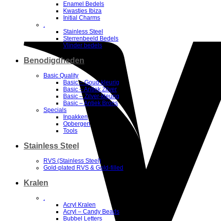
Enamel Bedels
Kwastjes Ibiza
Initial Charms
.
Stainless Steel
Sterrenbeeld Bedels
Vlinder bedels
Benodigdheden
Basic Quality
Basic – Goud-kleurig
Basic – Antiek Zilver
Basic – Zilver-kleurig
Basic – Antiek Brons
Specials
Inpakken
Opbergen
Tools
Stainless Steel
RVS (Stainless Steel)
Gold-plated RVS & Gold-filled
Kralen
.
Acryl Kralen
Acryl – Candy Beads
Bubbel Letters