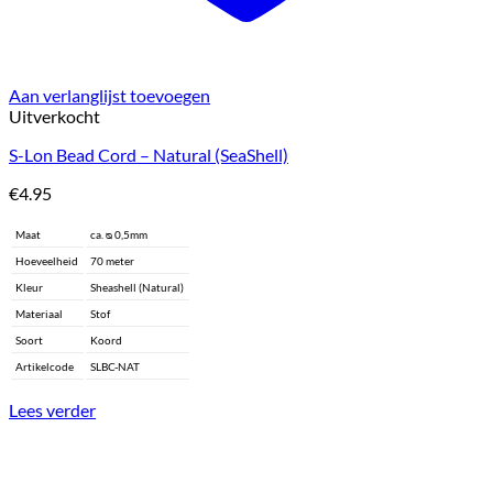
Aan verlanglijst toevoegen
Uitverkocht
S-Lon Bead Cord – Natural (SeaShell)
€
4.95
Maat
ca. ᴓ 0,5mm
Hoeveelheid
70 meter
Kleur
Sheashell (Natural)
Materiaal
Stof
Soort
Koord
Artikelcode
SLBC-NAT
Lees verder