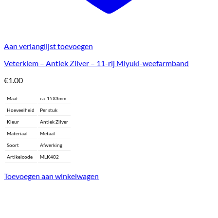
Aan verlanglijst toevoegen
Veterklem – Antiek Zilver – 11-rij Miyuki-weefarmband
€
1.00
Maat
ca. 15X3mm
Hoeveelheid
Per stuk
Kleur
Antiek Zilver
Materiaal
Metaal
Soort
Afwerking
Artikelcode
MLK402
Toevoegen aan winkelwagen