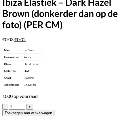
Ibiza Elastiek – Dark Hazel
Brown (donkerder dan op de
foto) (PER CM)
Oorspronkelijke
Huidige
€
0.03
€
0.02
prijs
prijs
was:
is:
Maat
ca. 5mm
€0.03.
€0.02.
Hoeveelheid
Per cm
Kleur
Hazel Brown
Materiaal
Stof
Soort
Elastiek
Artikelcode
BK53160
1000 op voorraad
Ibiza
Elastiek
Toevoegen aan winkelwagen
-
Dark
Hazel