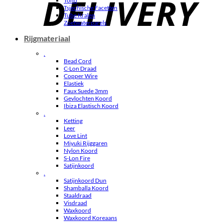
Toho
Tsjechische Facetten
Tube Kralen
Zoetwaterparels
Rijgmateriaal
.
Bead Cord
C-Lon Draad
Copper Wire
Elastiek
Faux Suede 3mm
Gevlochten Koord
Ibiza Elastisch Koord
.
Ketting
Leer
Love Lint
Miyuki Rijggaren
Nylon Koord
S-Lon Fire
Satijnkoord
.
Satijnkoord Dun
Shamballa Koord
Staaldraad
Visdraad
Waxkoord
Waxkoord Koreaans