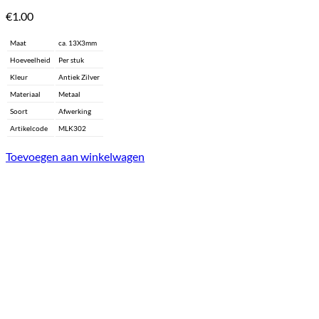
€
1.00
Maat
ca. 13X3mm
Hoeveelheid
Per stuk
Kleur
Antiek Zilver
Materiaal
Metaal
Soort
Afwerking
Artikelcode
MLK302
Toevoegen aan winkelwagen