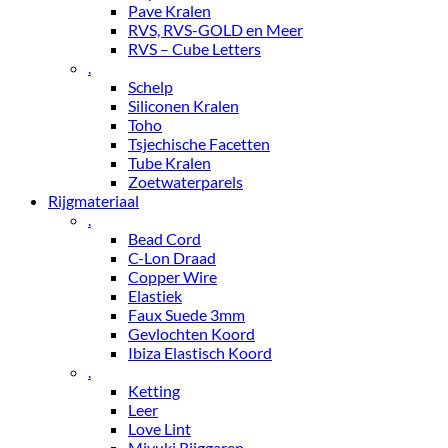
Pave Kralen
RVS, RVS-GOLD en Meer
RVS – Cube Letters
.
Schelp
Siliconen Kralen
Toho
Tsjechische Facetten
Tube Kralen
Zoetwaterparels
Rijgmateriaal
.
Bead Cord
C-Lon Draad
Copper Wire
Elastiek
Faux Suede 3mm
Gevlochten Koord
Ibiza Elastisch Koord
.
Ketting
Leer
Love Lint
Miyuki Rijggaren