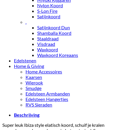
Nylon Koord
S-Lon Fire
Satijnkoord
.
Satijnkoord Dun
Shamballa Koord
Staaldraad
Visdraad
Waxkoord
Waxkoord Koreaans
Edelstenen
Home & Giving
Home Accessoires
Kaarsen
Wierook
Smudge
Edelsteen Armbanden
Edelsteen Hangertjes
RVS Sieraden
Beschrijving
Super leuk Ibiza style elatisch koord, schuif je kralen