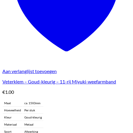
Aan verlanglijst toevoegen
Veterklem – Goud-kleurig – 11-rij Miyuki-weefarmband
€
1.00
Maat
ca. 15X3mm
Hoeveelheid
Per stuk
Kleur
Goud-kleurig
Materiaal
Metaal
Soort
Afwerking