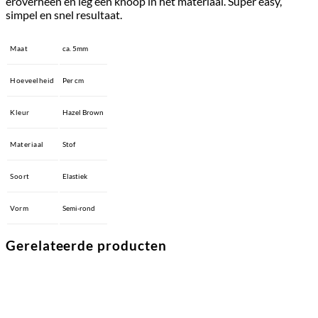
eroverheen en leg een knoop in het materiaal. Super easy,
simpel en snel resultaat.
Maat
ca. 5mm
Hoeveelheid
Per cm
Kleur
Hazel Brown
Materiaal
Stof
Soort
Elastiek
Vorm
Semi-rond
Gerelateerde producten