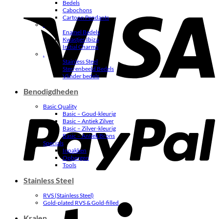
Bedels
V
Cabochons
Cartoon Pendants
.
Enamel Bedels
Kwastjes Ibiza
Initial Charms
.
Stainless Steel
Sterrenbeeld Bedels
Vlinder bedels
Benodigdheden
P
Basic Quality
Basic – Goud-kleurig
Basic – Antiek Zilver
Basic – Zilver-kleurig
Basic – Antiek Brons
Specials
Inpakken
Opbergen
Tools
Stainless Steel
RVS (Stainless Steel)
S
Gold-plated RVS & Gold-filled
Kralen