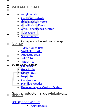
VAKANTIE SALE
Acryl Bedels
Cartoon Pendants
Ibiza Elastisch Koord
4mm Katsuki Fimo
6mm Tsjechische Facetten
Tube Kralen
Sticker Rollen
Geen producten in de winkelwagen.
Nieuw
Terug naar winkel
VAKANTIE SALE
Augustus 2026
Juli 2026
Juni 2026
Winkelwagen
Mei 2026
April 2026
Maart 2026
Inspiratie
Cadeaubon
Handige Weetjes
Reserveringen – Custom Orders
Geen producten in de winkelwagen.
Bedels
Terug naar winkel
.
Acryl Bedels