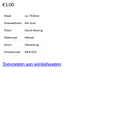
€
1.00
Maat
ca. 7X3mm
Hoeveelheid
Per stuk
Kleur
Goud-kleurig
Materiaal
Metaal
Soort
Afwerking
Artikelcode
MLK103
Toevoegen aan winkelwagen