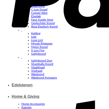
.
Bead Cord
C-Lon Draad
Copper Wire
Elastiek
Faux Suede 3mm
Gevlochten Koord
Ibiza Elastisch Koord
.
Ketting
Leer
Love Lint
Miyuki Rijggaren
Nylon Koord
S-Lon Fire
Satijnkoord
.
Satijnkoord Dun
Shamballa Koord
Staaldraad
Visdraad
Waxkoord
Waxkoord Koreaans
Edelstenen
Home & Giving
Home Accessoires
Kaarsen