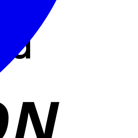
Cash
On
Delivery