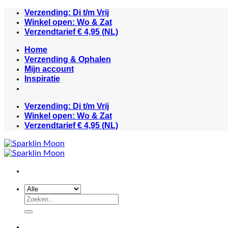
Ga
Verzending: Di t/m Vrij
naar
Winkel open: Wo & Zat
inhoud
Verzendtarief € 4,95 (NL)
Home
Verzending & Ophalen
Mijn account
Inspiratie
Verzending: Di t/m Vrij
Winkel open: Wo & Zat
Verzendtarief € 4,95 (NL)
Zoeken
naar: