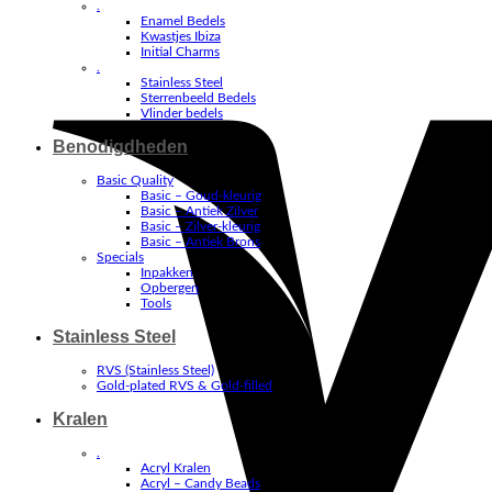
.
Enamel Bedels
Kwastjes Ibiza
Initial Charms
.
Stainless Steel
Sterrenbeeld Bedels
Vlinder bedels
Benodigdheden
Basic Quality
Basic – Goud-kleurig
Basic – Antiek Zilver
Basic – Zilver-kleurig
Basic – Antiek Brons
Specials
Inpakken
Opbergen
Tools
Stainless Steel
RVS (Stainless Steel)
Gold-plated RVS & Gold-filled
Kralen
.
Acryl Kralen
Acryl – Candy Beads