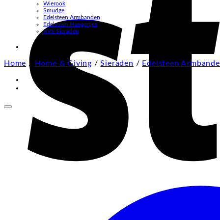
Wierook
Smudge
Edelsteen Armbanden
Edelsteen Hangertjes
RVS Sieraden
Home
/
Home & Giving
/
Sieraden
/
Edelsteen Armband