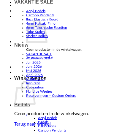
VAKANTIE SALE
Acryl Bedels
Cartoon Pendants
Ibiza Elastisch Koord
4mm Katsuki Fimo
6mm Tsjechische Facetten
Tube Kralen
Sticker Rollen
Nieuw
Geen producten in de winkelwagen.
VAKANTIE SALE
Terug naar winkel
Augustus 2026
Juli 2026
Juni 2026
Mei 2026
April 2026
Winkelwagen
Maart 2026
Inspiratie
Cadeaubon
Handige Weetjes
Reserveringen – Custom Orders
Bedels
Geen producten in de winkelwagen.
.
Acryl Bedels
Bedels
Terug naar winkel
Cabochons
Cartoon Pendants