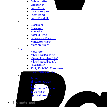
Bubbel Letters
Edelstenen
Facet Cube
Facet Druppels
Facet Rond
Facet Rondelle
.
Glaskralen
Glasparels
Hematiet
Katsuki Fimo
Keramiek / Porselein
Kunststof Kralen
Metalen Kralen
.
Metallook
Miyuki Delica 11/0
Miyuki Rocailles 11/0
Miyuki Rocailles 8/0
Pave Kralen
RVS, RVS-GOLD en Meer
RVS – Cube Letters
.
Schelp
Siliconen Kralen
Toho
Tsjechische Facetten
Tube Kralen
Zoetwaterparels
Rijgmateriaal