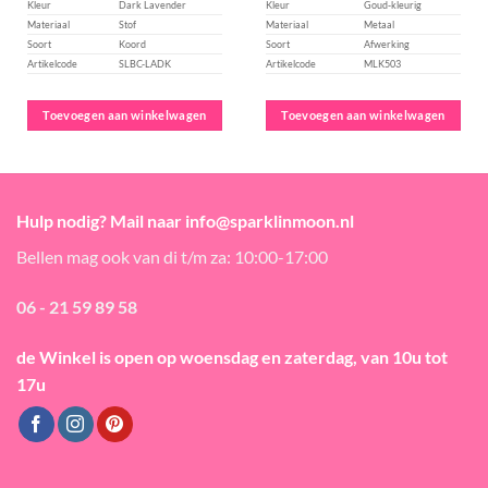
Kleur
Dark Lavender
Kleur
Goud-kleurig
Materiaal
Stof
Materiaal
Metaal
Soort
Koord
Soort
Afwerking
Artikelcode
SLBC-LADK
Artikelcode
MLK503
Toevoegen aan winkelwagen
Toevoegen aan winkelwagen
Hulp nodig? Mail naar info@sparklinmoon.nl
Bellen mag ook van di t/m za: 10:00-17:00
06 - 21 59 89 58
de Winkel is open
op woensdag en zaterdag, van 10u tot
17u