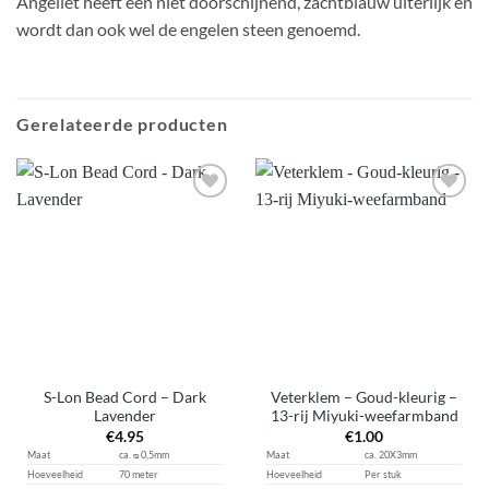
Angeliet heeft een niet doorschijnend, zachtblauw uiterlijk en
wordt dan ook wel de engelen steen genoemd.
Gerelateerde producten
Aan
Aan
verlanglijst
verlanglijst
toevoegen
toevoegen
S-Lon Bead Cord – Dark
Veterklem – Goud-kleurig –
Lavender
13-rij Miyuki-weefarmband
€
4.95
€
1.00
Maat
ca. ᴓ 0,5mm
Maat
ca. 20X3mm
Hoeveelheid
70 meter
Hoeveelheid
Per stuk