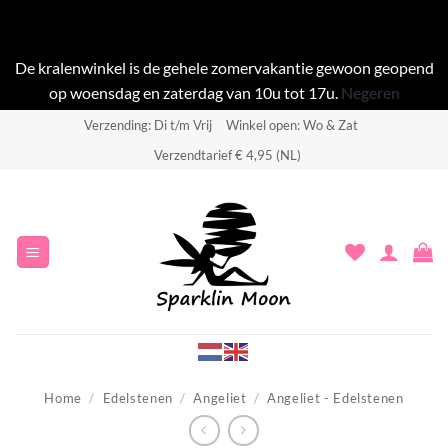
De kralenwinkel is de gehele zomervakantie gewoon geopend
op woensdag en zaterdag van 10u tot 17u.
Negeren
Ga
Verzending: Di t/m Vrij
Winkel open: Wo & Zat
naar
Verzendtarief € 4,95 (NL)
inhoud
Home
/
Edelstenen
/
Angeliet
/
Angeliet - Edelstenen