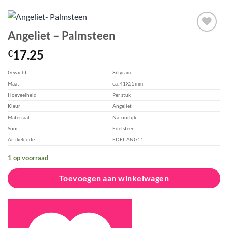
Angeliet – Palmsteen
Aan
17.25
€
verlanglijst
toevoegen
Gewicht
86 gram
Maat
ca. 41X55mm
Hoeveelheid
Per stuk
Kleur
Angeliet
Materiaal
Natuurlijk
Soort
Edelsteen
Artikelcode
EDEL-ANG11
1 op voorraad
Toevoegen aan winkelwagen