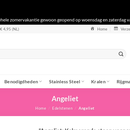
gehele zomervakantie gewoon geopend op woensdag en zaterdag v
 € 4,95 (NL)
Home
Verze
Benodigdheden
Stainless Steel
Kralen
Rijgma
Angeliet
Home
/
Edelstenen
/
Angeliet