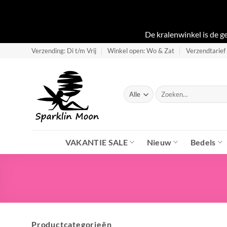
De kralenwinkel is de 
Ga
Verzending: Di t/m Vrij
Winkel open: Wo & Zat
Verzendtarief
naar
inhoud
Zoeken
naar:
VAKANTIE SALE
Nieuw
Bedels
Productcategorieën