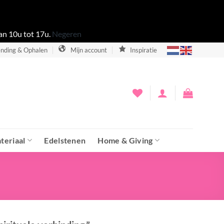
an 10u tot 17u.
Negeren
nding & Ophalen
Mijn account
Inspiratie
teriaal
Edelstenen
Home & Giving