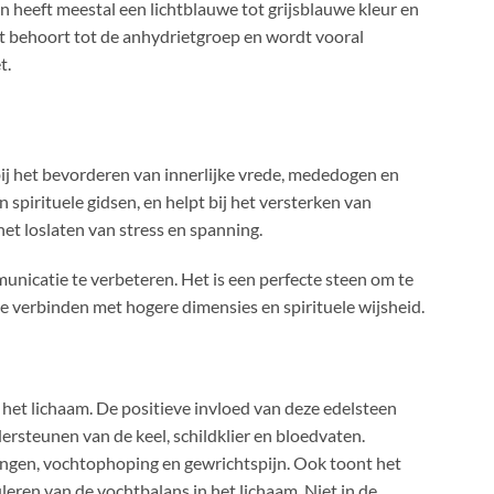
n heeft meestal een lichtblauwe tot grijsblauwe kleur en
iet behoort tot de anhydrietgroep en wordt vooral
t.
ij het bevorderen van innerlijke vrede, mededogen en
spirituele gidsen, en helpt bij het versterken van
het loslaten van stress en spanning.
nicatie te verbeteren. Het is een perfecte steen om te
te verbinden met hogere dimensies en spirituele wijsheid.
 het lichaam. De positieve invloed van deze edelsteen
ersteunen van de keel, schildklier en bloedvaten.
ingen, vochtophoping en gewrichtspijn. Ook toont het
leren van de vochtbalans in het lichaam. Niet in de