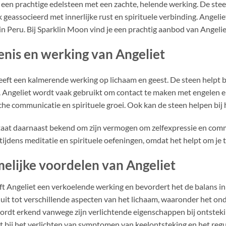
s een prachtige edelsteen met een zachte, helende werking. De stee
 geassocieerd met innerlijke rust en spirituele verbinding. Angel
n Peru. Bij Sparklin Moon vind je een prachtig aanbod van Angelie
nis en werking van Angeliet
eeft een kalmerende werking op lichaam en geest. De steen helpt b
. Angeliet wordt vaak gebruikt om contact te maken met engelen en 
che communicatie en spirituele groei. Ook kan de steen helpen bij 
taat daarnaast bekend om zijn vermogen om zelfexpressie en commu
tijdens meditatie en spirituele oefeningen, omdat het helpt om je 
elijke voordelen van Angeliet
ft Angeliet een verkoelende werking en bevordert het de balans in
h uit tot verschillende aspecten van het lichaam, waaronder het ond
ordt erkend vanwege zijn verlichtende eigenschappen bij ontstek
eit bij het verlichten van symptomen van keelontsteking en het regu