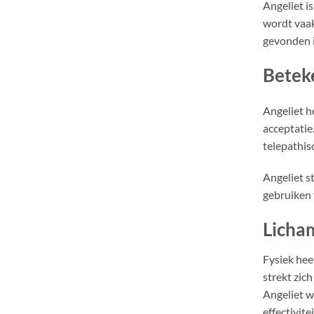
Angeliet i
wordt vaak
gevonden i
Beteke
Angeliet h
acceptatie
telepathis
Angeliet s
gebruiken 
Licham
Fysiek hee
strekt zic
Angeliet w
effectivit