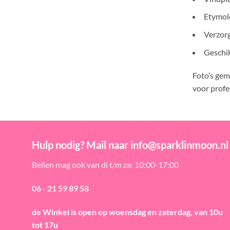
Etymolo
Verzorg
Geschik
Foto’s gem
voor profe
Hulp nodig? Mail naar info@sparklinmoon.nl
Bellen mag ook van di t/m za: 10:00-17:00
06 - 21 59 89 58
de Winkel is open
op woensdag en zaterdag, van 10u
tot 17u