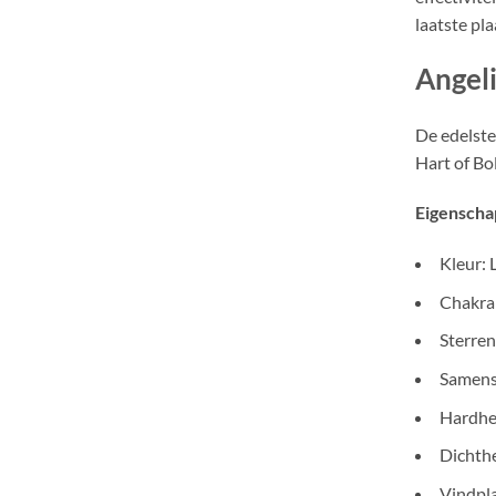
laatste pl
Angeli
De edelste
Hart of Bo
Eigenscha
Kleur: 
Chakra:
Sterre
Samens
Hardhei
Dichthe
Vindpla