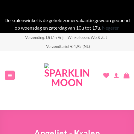
De kralenwinkel is de gehele zomervakantie gewoon geopend
op woensdag en zaterdag van 10u tot 17u.
Negeren
Ga
Verzending: Di t/m Vrij
Winkel open: Wo & Zat
naar
Verzendtarief € 4,95 (NL)
inhoud
Angeliet - Kralen