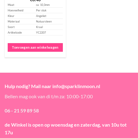
Maat
ca. 10,3mm
Hoeveelheid
Per stuk
Kleur
Angeliet
Materiaal
Natuursteen
Soort
Kraal
Artikelcode
YC2207
Toevoegen aan winkelwagen
Hulp nodig? Mail naar info@sparklinmoon.nl
Bellen mag ook van di t/m za: 10:00-17:00
06 - 21 59 89 58
de Winkel is open
op woensdag en zaterdag, van 10u tot
17u