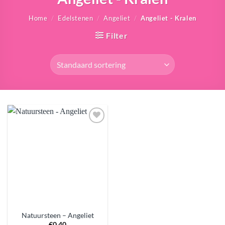
Home
/
Edelstenen
/
Angeliet
/
Angeliet - Kralen
Filter
Aan
verlanglijst
toevoegen
Natuursteen – Angeliet
€
0.40