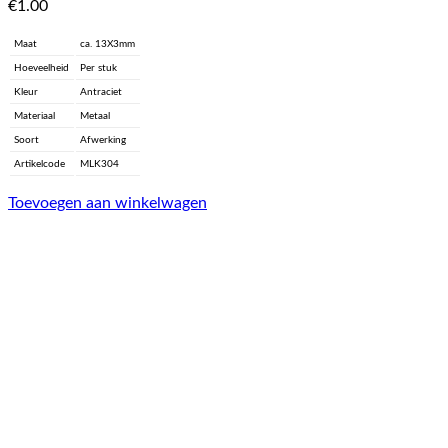
€
1.00
Maat
ca. 13X3mm
Hoeveelheid
Per stuk
Kleur
Antraciet
Materiaal
Metaal
Soort
Afwerking
Artikelcode
MLK304
Toevoegen aan winkelwagen