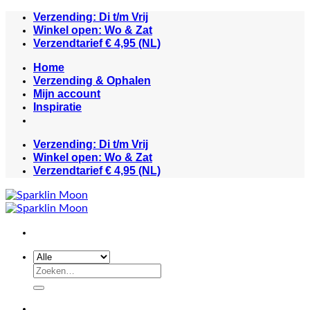
Ga
Verzending: Di t/m Vrij
naar
Winkel open: Wo & Zat
inhoud
Verzendtarief € 4,95 (NL)
Home
Verzending & Ophalen
Mijn account
Inspiratie
Verzending: Di t/m Vrij
Winkel open: Wo & Zat
Verzendtarief € 4,95 (NL)
Zoeken
naar: