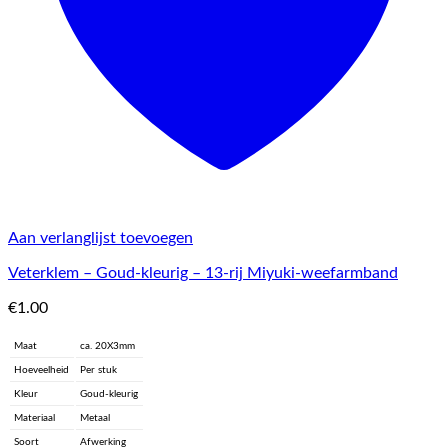
Aan verlanglijst toevoegen
Veterklem – Goud-kleurig – 13-rij Miyuki-weefarmband
€
1.00
Maat
ca. 20X3mm
Hoeveelheid
Per stuk
Kleur
Goud-kleurig
Materiaal
Metaal
Soort
Afwerking