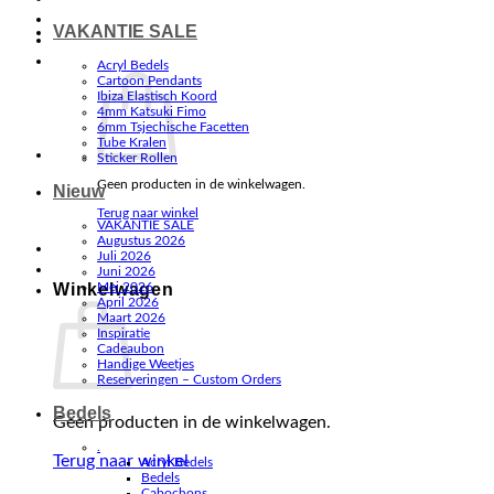
VAKANTIE SALE
Acryl Bedels
Cartoon Pendants
Ibiza Elastisch Koord
4mm Katsuki Fimo
6mm Tsjechische Facetten
Tube Kralen
Sticker Rollen
Geen producten in de winkelwagen.
Nieuw
Terug naar winkel
VAKANTIE SALE
Augustus 2026
Juli 2026
Juni 2026
Winkelwagen
Mei 2026
April 2026
Maart 2026
Inspiratie
Cadeaubon
Handige Weetjes
Reserveringen – Custom Orders
Bedels
Geen producten in de winkelwagen.
.
Terug naar winkel
Acryl Bedels
Bedels
Cabochons