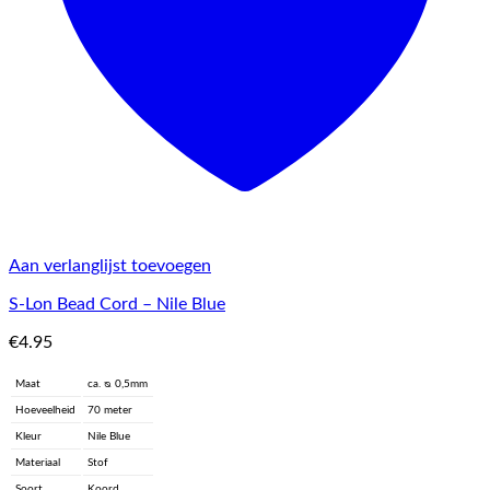
Aan verlanglijst toevoegen
S-Lon Bead Cord – Nile Blue
€
4.95
Maat
ca. ᴓ 0,5mm
Hoeveelheid
70 meter
Kleur
Nile Blue
Materiaal
Stof
Soort
Koord