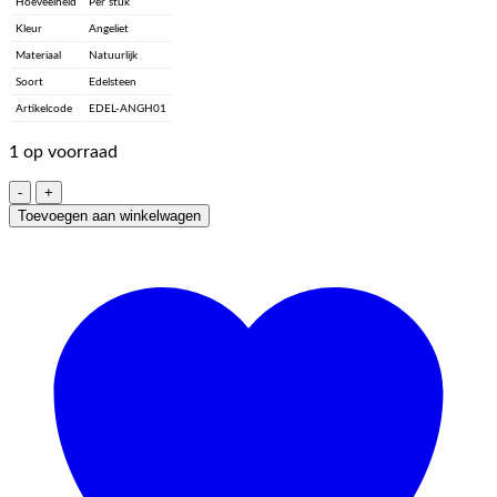
Hoeveelheid
Per stuk
Kleur
Angeliet
Materiaal
Natuurlijk
Soort
Edelsteen
Artikelcode
EDEL-ANGH01
1 op voorraad
Angeliet
-
Toevoegen aan winkelwagen
Hart
aantal