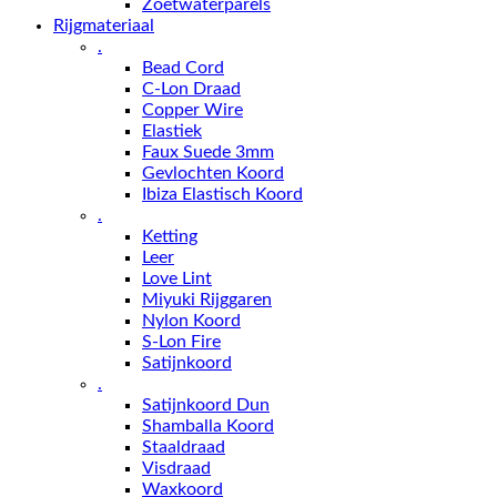
Zoetwaterparels
Rijgmateriaal
.
Bead Cord
C-Lon Draad
Copper Wire
Elastiek
Faux Suede 3mm
Gevlochten Koord
Ibiza Elastisch Koord
.
Ketting
Leer
Love Lint
Miyuki Rijggaren
Nylon Koord
S-Lon Fire
Satijnkoord
.
Satijnkoord Dun
Shamballa Koord
Staaldraad
Visdraad
Waxkoord