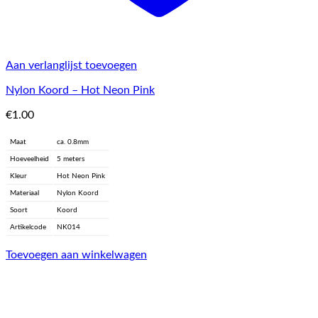
Aan verlanglijst toevoegen
Nylon Koord – Hot Neon Pink
€
1.00
Maat
ca. 0.8mm
Hoeveelheid
5 meters
Kleur
Hot Neon Pink
Materiaal
Nylon Koord
Soort
Koord
Artikelcode
NK014
Toevoegen aan winkelwagen