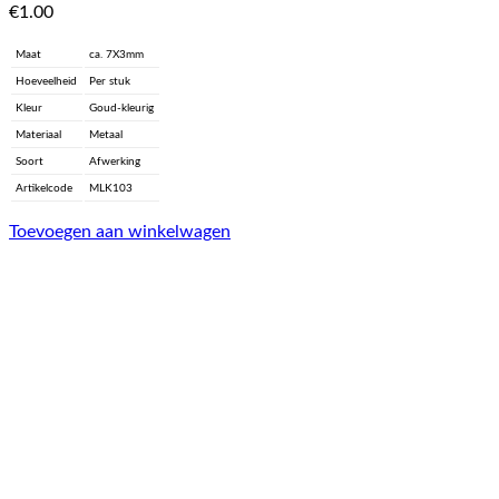
€
1.00
Maat
ca. 7X3mm
Hoeveelheid
Per stuk
Kleur
Goud-kleurig
Materiaal
Metaal
Soort
Afwerking
Artikelcode
MLK103
Toevoegen aan winkelwagen