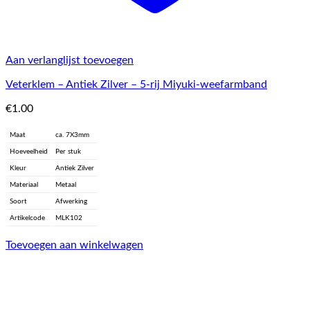
Aan verlanglijst toevoegen
Veterklem – Antiek Zilver – 5-rij Miyuki-weefarmband
€
1.00
Maat
ca. 7X3mm
Hoeveelheid
Per stuk
Kleur
Antiek Zilver
Materiaal
Metaal
Soort
Afwerking
Artikelcode
MLK102
Toevoegen aan winkelwagen