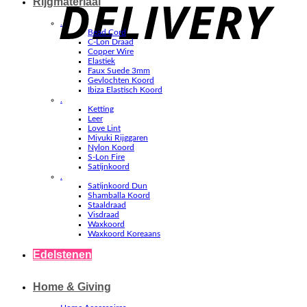
Rijgmateriaal
.
Bead Cord
C-Lon Draad
Copper Wire
Elastiek
Faux Suede 3mm
Gevlochten Koord
Ibiza Elastisch Koord
.
Ketting
Leer
Love Lint
Miyuki Rijggaren
Nylon Koord
S-Lon Fire
Satijnkoord
.
Satijnkoord Dun
Shamballa Koord
Staaldraad
Visdraad
Waxkoord
Waxkoord Koreaans
Edelstenen
Home & Giving