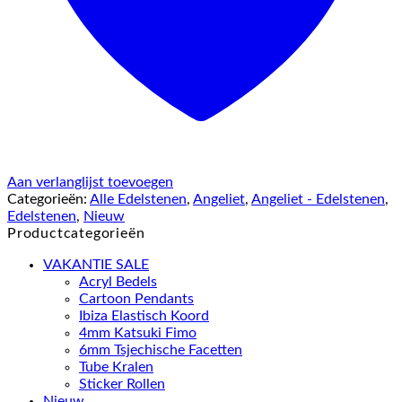
Aan verlanglijst toevoegen
Categorieën:
Alle Edelstenen
,
Angeliet
,
Angeliet - Edelstenen
,
Edelstenen
,
Nieuw
Productcategorieën
VAKANTIE SALE
Acryl Bedels
Cartoon Pendants
Ibiza Elastisch Koord
4mm Katsuki Fimo
6mm Tsjechische Facetten
Tube Kralen
Sticker Rollen
Nieuw