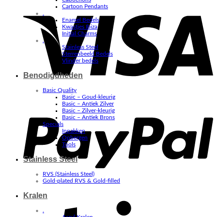
V
Cartoon Pendants
.
Enamel Bedels
Kwastjes Ibiza
Initial Charms
.
Stainless Steel
Sterrenbeeld Bedels
Vlinder bedels
Benodigdheden
Basic Quality
Basic – Goud-kleurig
P
Basic – Antiek Zilver
Basic – Zilver-kleurig
Basic – Antiek Brons
Specials
Inpakken
Opbergen
Tools
Stainless Steel
RVS (Stainless Steel)
Gold-plated RVS & Gold-filled
Kralen
S
.