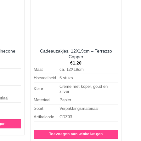
Cadeauzakjes, 12X19cm – Terrazzo
inecone
Copper
€
1.20
Maat
ca. 12X19cm
Hoeveelheid
5 stuks
Creme met koper, goud en
Kleur
zilver
riaal
Materiaal
Papier
Soort
Verpakkingsmateriaal
Artikelcode
CDZ93
gen
Toevoegen aan winkelwagen