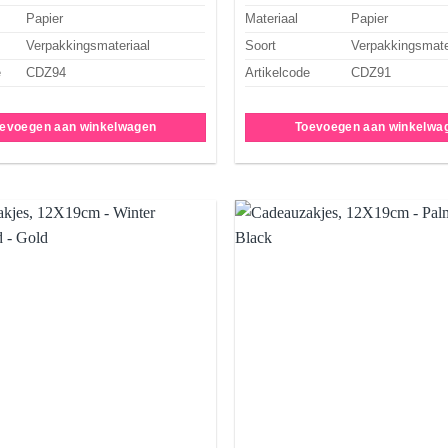
Papier
Materiaal
Papier
Verpakkingsmateriaal
Soort
Verpakkingsmate
e
CDZ94
Artikelcode
CDZ91
evoegen aan winkelwagen
Toevoegen aan winkelwa
Aan
verlanglijst
ve
toevoegen
t