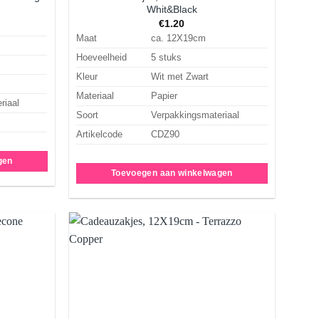
Whit&Black
€
1.20
Maat
ca. 12X19cm
Hoeveelheid
5 stuks
Kleur
Wit met Zwart
Materiaal
Papier
riaal
Soort
Verpakkingsmateriaal
Artikelcode
CDZ90
gen
Toevoegen aan winkelwagen
Aan
Aan
rlanglijst
verlanglijst
oevoegen
toevoegen