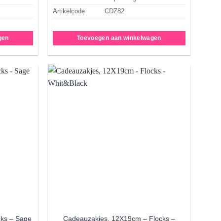
Artikelcode
CDZ82
gen
Toevoegen aan winkelwagen
Aan
Aan
rlanglijst
verlanglijst
oevoegen
toevoegen
Cadeauzakjes, 12X19cm – Flocks –
cks – Sage