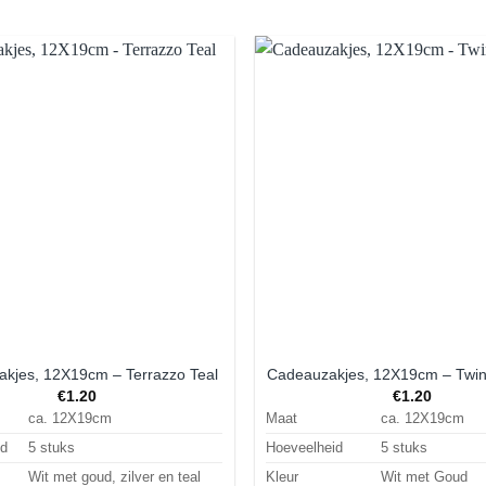
Aan
verlanglijst
ve
toevoegen
t
kjes, 12X19cm – Terrazzo Teal
Cadeauzakjes, 12X19cm – Twink
€
1.20
€
1.20
ca. 12X19cm
Maat
ca. 12X19cm
id
5 stuks
Hoeveelheid
5 stuks
Wit met goud, zilver en teal
Kleur
Wit met Goud