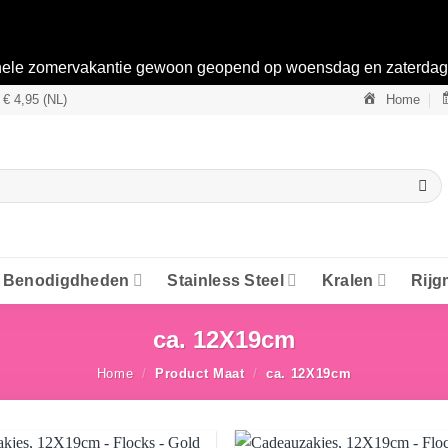
ehele zomervakantie gewoon geopend op woensdag en zaterdag 
 € 4,95 (NL)
Home
Benodigdheden
Stainless Steel
Kralen
Rijg
ca. 12X19cm
Home
/
Product Maat
/
ca. 12X19cm