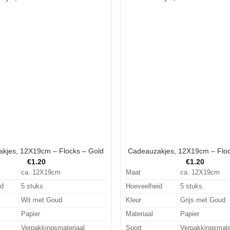
Aan
verlanglijst
ve
toevoegen
t
kjes, 12X19cm – Flocks – Gold
Cadeauzakjes, 12X19cm – Floc
€
1.20
€
1.20
ca. 12X19cm
Maat
ca. 12X19cm
id
5 stuks
Hoeveelheid
5 stuks
Wit met Goud
Kleur
Grijs met Goud
Papier
Materiaal
Papier
Verpakkingsmateriaal
Soort
Verpakkingsmate