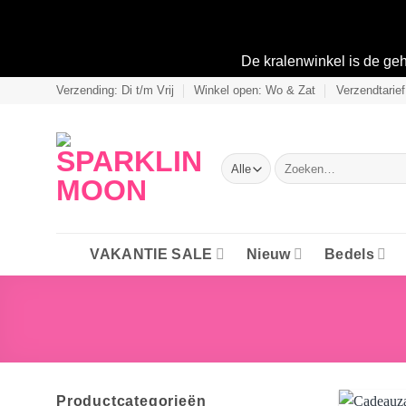
De kralenwinkel is de g
Ga
Verzending: Di t/m Vrij
Winkel open: Wo & Zat
Verzendtarief
naar
inhoud
Zoeken
naar:
VAKANTIE SALE
Nieuw
Bedels
Productcategorieën