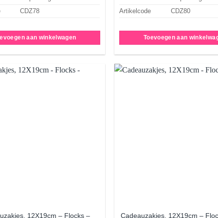
e
CDZ78
Artikelcode
CDZ80
evoegen aan winkelwagen
Toevoegen aan winkelwa
Aan
verlanglijst
ve
toevoegen
t
uzakjes, 12X19cm – Flocks –
Cadeauzakjes, 12X19cm – Flo