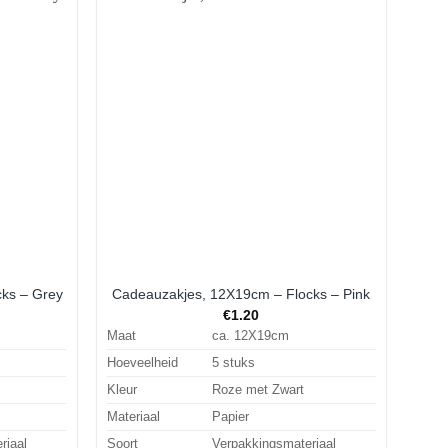
Aan
Aan
rlanglijst
verlanglijst
oevoegen
toevoegen
ks – Grey
Cadeauzakjes, 12X19cm – Flocks – Pink
€
1.20
Maat
ca. 12X19cm
Hoeveelheid
5 stuks
Kleur
Roze met Zwart
Materiaal
Papier
riaal
Soort
Verpakkingsmateriaal