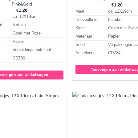
Pink&Gold
€
1.20
€
1.20
Maat
ca. 12X19cm
ca. 12X19cm
Hoeveelheid
5 stuks
id
5 stuks
Kleur
Groen met Zwart
Goud met Roze
Materiaal
Papier
Papier
Soort
Verpakkingsmate
Verpakkingsmateriaal
Artikelcode
CDZ84
e
CDZ86
Toevoegen aan winkelwa
evoegen aan winkelwagen
Aan
verlanglijst
ve
toevoegen
t