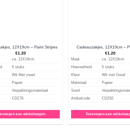
kjes, 12X19cm – Paint Stripes
Cadeauzakjes, 12X19cm – P
€
1.20
€
1.20
ca. 12X19cm
Maat
ca. 12X19cm
id
5 stuks
Hoeveelheid
5 stuks
Wit Met zwart
Kleur
Wit met Goud
Papier
Materiaal
Papier
Verpakkingsmateriaal
Soort
Verpakkingsmate
e
CDZ76
Artikelcode
CDZ92
evoegen aan winkelwagen
Toevoegen aan winkelwa