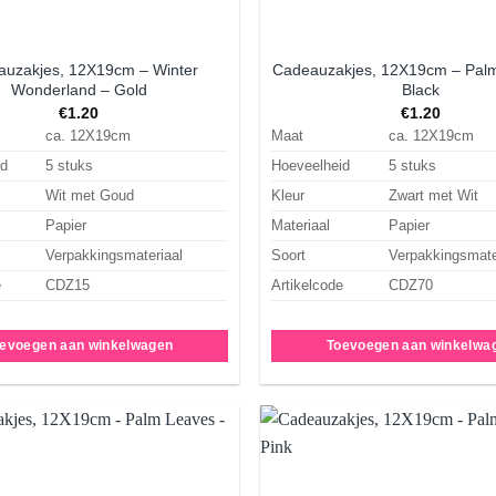
uzakjes, 12X19cm – Winter
Cadeauzakjes, 12X19cm – Pal
Wonderland – Gold
Black
€
1.20
€
1.20
ca. 12X19cm
Maat
ca. 12X19cm
id
5 stuks
Hoeveelheid
5 stuks
Wit met Goud
Kleur
Zwart met Wit
Papier
Materiaal
Papier
Verpakkingsmateriaal
Soort
Verpakkingsmate
e
CDZ15
Artikelcode
CDZ70
evoegen aan winkelwagen
Toevoegen aan winkelwa
Aan
verlanglijst
ve