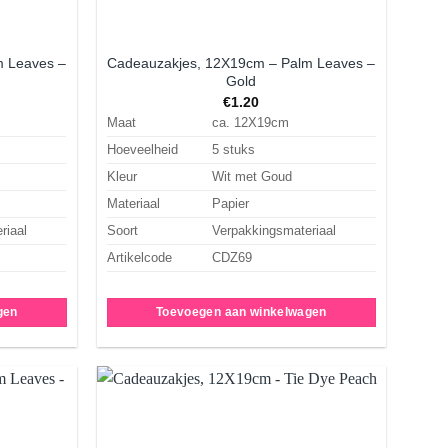
m Leaves –
Cadeauzakjes, 12X19cm – Palm Leaves –
Gold
€
1.20
Maat
ca. 12X19cm
Hoeveelheid
5 stuks
Kleur
Wit met Goud
Materiaal
Papier
riaal
Soort
Verpakkingsmateriaal
Artikelcode
CDZ69
gen
Toevoegen aan winkelwagen
Aan
Aan
rlanglijst
verlanglijst