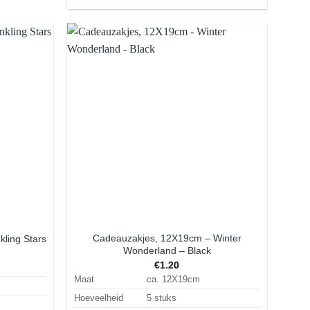
Aan
Aan
rlanglijst
verlanglijst
oevoegen
toevoegen
Cadeauzakjes, 12X19cm – Winter
ling Stars
Wonderland – Black
€
1.20
Maat
ca. 12X19cm
Hoeveelheid
5 stuks