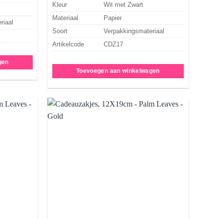
Kleur
Wit met Zwart
Materiaal
Papier
riaal
Soort
Verpakkingsmateriaal
Artikelcode
CDZ17
gen
Toevoegen aan winkelwagen
Aan
Aan
rlanglijst
verlanglijst
oevoegen
toevoegen