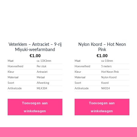
toevoegen
toevoegen
Veterklem – Antraciet – 9-rij
Nylon Koord – Hot Neon
Miyuki-weefarmband
Pink
€
1.00
€
1.00
Maat
ca. 13X3mm
Maat
ca. 0.8mm
Hoeveelheid
Per stuk
Hoeveelheid
5 meters
Kleur
Antraciet
Kleur
Hot Neon Pink
Materiaal
Metaal
Materiaal
Nylon Koord
Soort
Afwerking
Soort
Koord
Artikelcode
MLK304
Artikelcode
NK014
Toevoegen aan
Toevoegen aan
winkelwagen
winkelwagen