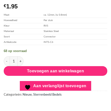
toevoegen
1.95
€
Maat
ca. 12mm, (ᴓ 0.8mm)
Hoeveelheid
Per stuk
Kleur
RVS
Materiaal
Stainless Steel
Soort
Connector
Artikelcode
INTS-C6
68 op voorraad
Sterrenbeeld - Tweeling, 21 mei - 21 juni aantal
Toevoegen aan winkelwagen
Aan verlanglijst toevoegen
Categorieën:
Nieuw
,
Sterrenbeeld Bedels