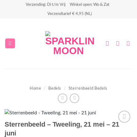
Ga
Verzending: Di t/m Vrij
Winkel open: Wo & Zat
naar
Verzendtarief € 4,95 (NL)
inhoud
Home
/
Bedels
/
Sterrenbeeld Bedels
Sterrenbeeld – Tweeling, 21 mei – 21
Aan
juni
verlanglijst