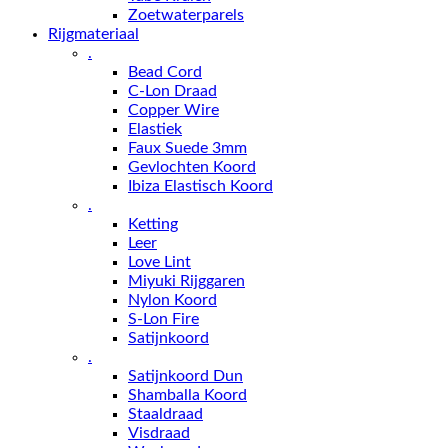
Zoetwaterparels
Rijgmateriaal
.
Bead Cord
C-Lon Draad
Copper Wire
Elastiek
Faux Suede 3mm
Gevlochten Koord
Ibiza Elastisch Koord
.
Ketting
Leer
Love Lint
Miyuki Rijggaren
Nylon Koord
S-Lon Fire
Satijnkoord
.
Satijnkoord Dun
Shamballa Koord
Staaldraad
Visdraad