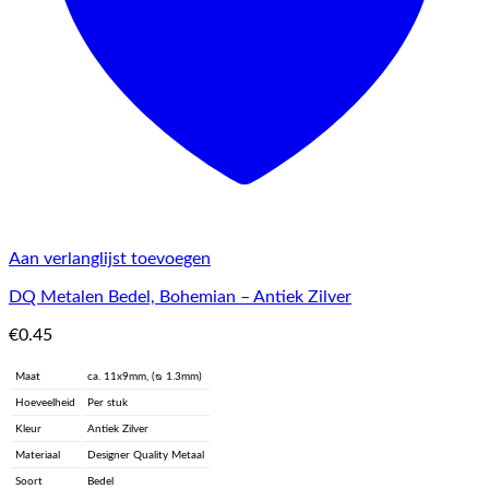
Aan verlanglijst toevoegen
DQ Metalen Bedel, Bohemian – Antiek Zilver
€
0.45
Maat
ca. 11x9mm, (ᴓ 1.3mm)
Hoeveelheid
Per stuk
Kleur
Antiek Zilver
Materiaal
Designer Quality Metaal
Soort
Bedel