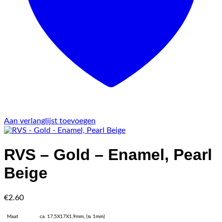
Aan verlanglijst toevoegen
RVS – Gold – Enamel, Pearl
Beige
€
2.60
Maat
ca. 17,5X17X1,9mm, (ᴓ 1mm)