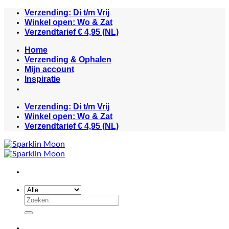
Ga
Verzending: Di t/m Vrij
naar
Winkel open: Wo & Zat
inhoud
Verzendtarief € 4,95 (NL)
Home
Verzending & Ophalen
Mijn account
Inspiratie
Verzending: Di t/m Vrij
Winkel open: Wo & Zat
Verzendtarief € 4,95 (NL)
Zoeken
naar: