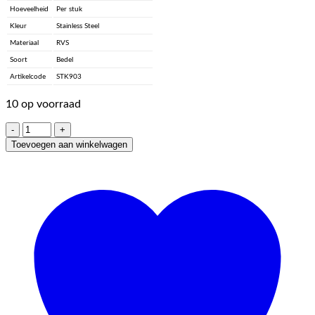
Hoeveelheid
Per stuk
Kleur
Stainless Steel
Materiaal
RVS
Soort
Bedel
Artikelcode
STK903
10 op voorraad
RVS
-
Toevoegen aan winkelwagen
Gold
-
Enamel,
Pearl
Beige
aantal