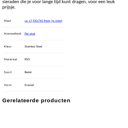
sieraden die je voor lange tijd kunt dragen, voor een leuk
prijsje.
Maat
ca. 17,5X17X1,9mm, (ᴓ 1mm)
Hoeveelheid
Per stuk
Kleur
Stainless Steel
Materiaal
RVS
Soort
Bedel
Vorm
Enamel
Gerelateerde producten