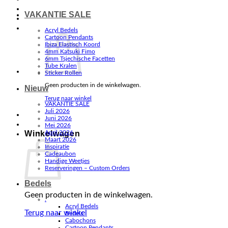
VAKANTIE SALE
Acryl Bedels
Cartoon Pendants
Ibiza Elastisch Koord
4mm Katsuki Fimo
6mm Tsjechische Facetten
Tube Kralen
Sticker Rollen
Geen producten in de winkelwagen.
Nieuw
Terug naar winkel
VAKANTIE SALE
Juli 2026
Juni 2026
Mei 2026
Winkelwagen
April 2026
Maart 2026
Inspiratie
Cadeaubon
Handige Weetjes
Reserveringen – Custom Orders
Bedels
Geen producten in de winkelwagen.
.
Acryl Bedels
Terug naar winkel
Bedels
Cabochons
Cartoon Pendants