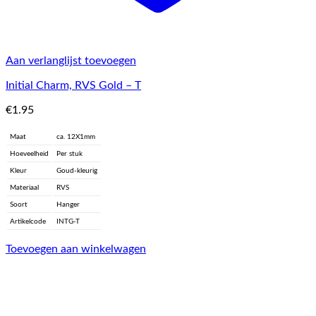
Aan verlanglijst toevoegen
Initial Charm, RVS Gold – T
€
1.95
Maat
ca. 12X1mm
Hoeveelheid
Per stuk
Kleur
Goud-kleurig
Materiaal
RVS
Soort
Hanger
Artikelcode
INTG-T
Toevoegen aan winkelwagen