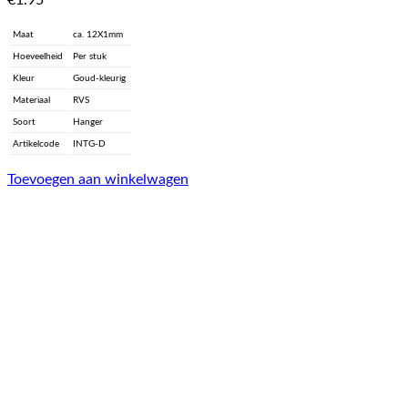
€
1.95
Maat
ca. 12X1mm
Hoeveelheid
Per stuk
Kleur
Goud-kleurig
Materiaal
RVS
Soort
Hanger
Artikelcode
INTG-D
Toevoegen aan winkelwagen