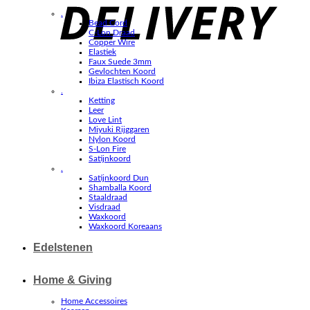
.
Bead Cord
C-Lon Draad
Copper Wire
Elastiek
Faux Suede 3mm
Gevlochten Koord
Ibiza Elastisch Koord
.
Ketting
Leer
Love Lint
Miyuki Rijggaren
Nylon Koord
S-Lon Fire
Satijnkoord
.
Satijnkoord Dun
Shamballa Koord
Staaldraad
Visdraad
Waxkoord
Waxkoord Koreaans
Edelstenen
Home & Giving
Home Accessoires