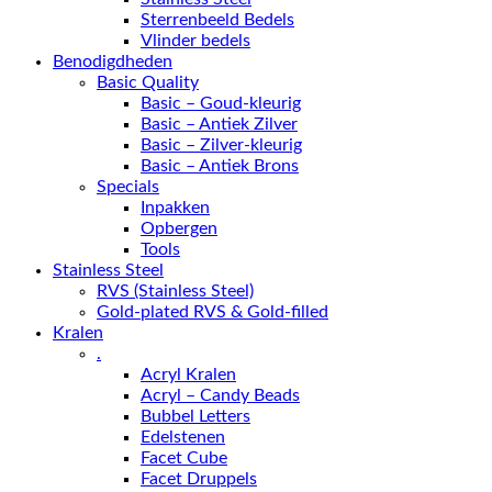
Sterrenbeeld Bedels
Vlinder bedels
Benodigdheden
Basic Quality
Basic – Goud-kleurig
Basic – Antiek Zilver
Basic – Zilver-kleurig
Basic – Antiek Brons
Specials
Inpakken
Opbergen
Tools
Stainless Steel
RVS (Stainless Steel)
Gold-plated RVS & Gold-filled
Kralen
.
Acryl Kralen
Acryl – Candy Beads
Bubbel Letters
Edelstenen
Facet Cube
Facet Druppels