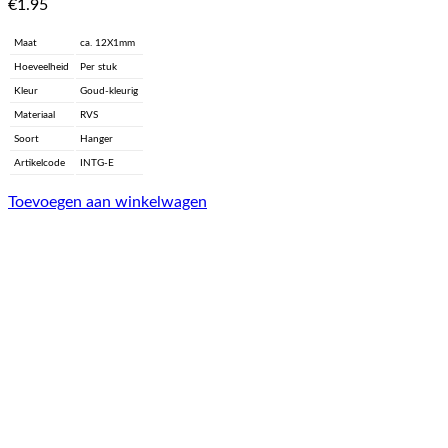
€
1.95
Maat
ca. 12X1mm
Hoeveelheid
Per stuk
Kleur
Goud-kleurig
Materiaal
RVS
Soort
Hanger
Artikelcode
INTG-E
Toevoegen aan winkelwagen