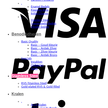
V
.
Enamel Bedels
Kwastjes Ibiza
Initial Charms
.
Stainless Steel
Sterrenbeeld Bedels
Vlinder bedels
Benodigdheden
Basic Quality
Basic – Goud-kleurig
Basic – Antiek Zilver
P
Basic – Zilver-kleurig
Basic – Antiek Brons
Specials
Inpakken
Opbergen
Tools
Stainless Steel
RVS (Stainless Steel)
Gold-plated RVS & Gold-filled
Kralen
S
.
Acryl Kralen