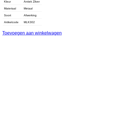
Kleur
Antiek Zilver
Materiaal
Metaal
Soort
Afwerking
Artikelcode
MLK302
Toevoegen aan winkelwagen