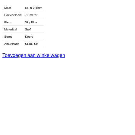
Maat
ca. ᴓ 0,5mm
Hoeveelheid
70 meter
Kleur
Sky Blue
Materiaal
Stof
Soort
Koord
Artikelcode
SLBC-SB
Toevoegen aan winkelwagen