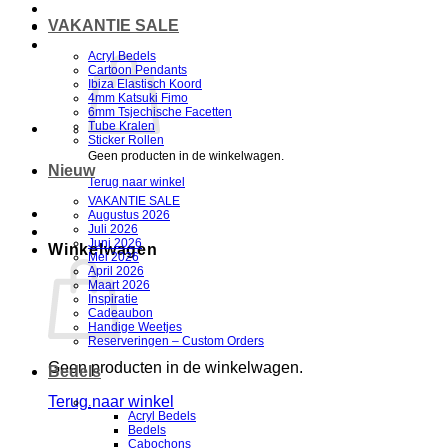
VAKANTIE SALE
Acryl Bedels
Cartoon Pendants
Ibiza Elastisch Koord
4mm Katsuki Fimo
6mm Tsjechische Facetten
Tube Kralen
Sticker Rollen
Geen producten in de winkelwagen.
Nieuw
Terug naar winkel
VAKANTIE SALE
Augustus 2026
Juli 2026
Juni 2026
Winkelwagen
Mei 2026
April 2026
Maart 2026
Inspiratie
Cadeaubon
Handige Weetjes
Reserveringen – Custom Orders
Geen producten in de winkelwagen.
Bedels
Terug naar winkel
.
Acryl Bedels
Bedels
V
Cabochons