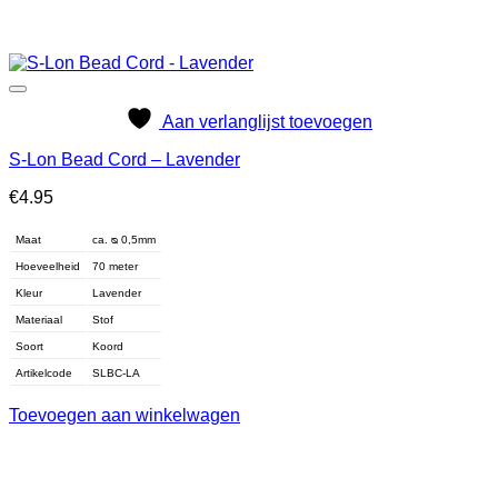
Aan verlanglijst toevoegen
S-Lon Bead Cord – Lavender
€
4.95
Maat
ca. ᴓ 0,5mm
Hoeveelheid
70 meter
Kleur
Lavender
Materiaal
Stof
Soort
Koord
Artikelcode
SLBC-LA
Toevoegen aan winkelwagen