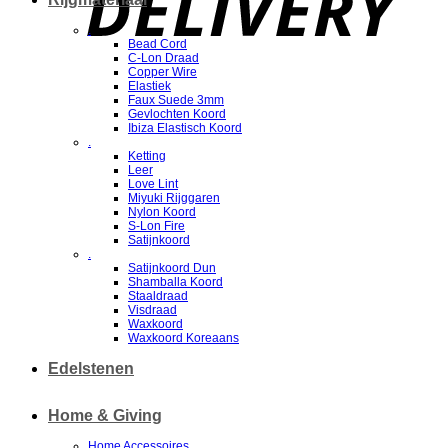
.
Bead Cord
C-Lon Draad
Copper Wire
Elastiek
Faux Suede 3mm
Gevlochten Koord
Ibiza Elastisch Koord
.
Ketting
Leer
Love Lint
Miyuki Rijggaren
Nylon Koord
S-Lon Fire
Satijnkoord
.
Satijnkoord Dun
Shamballa Koord
Staaldraad
Visdraad
Waxkoord
Waxkoord Koreaans
Edelstenen
Home & Giving
Home Accessoires