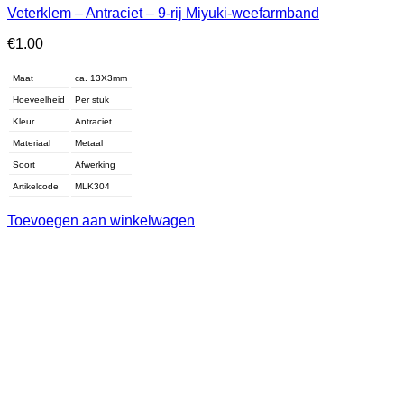
Veterklem – Antraciet – 9-rij Miyuki-weefarmband
€
1.00
Maat
ca. 13X3mm
Hoeveelheid
Per stuk
Kleur
Antraciet
Materiaal
Metaal
Soort
Afwerking
Artikelcode
MLK304
Toevoegen aan winkelwagen