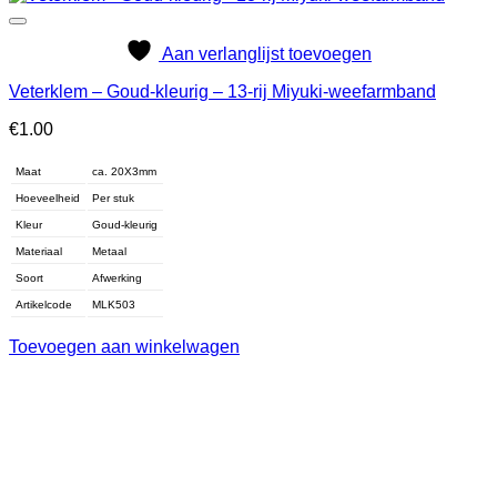
Aan verlanglijst toevoegen
Veterklem – Goud-kleurig – 13-rij Miyuki-weefarmband
€
1.00
Maat
ca. 20X3mm
Hoeveelheid
Per stuk
Kleur
Goud-kleurig
Materiaal
Metaal
Soort
Afwerking
Artikelcode
MLK503
Toevoegen aan winkelwagen