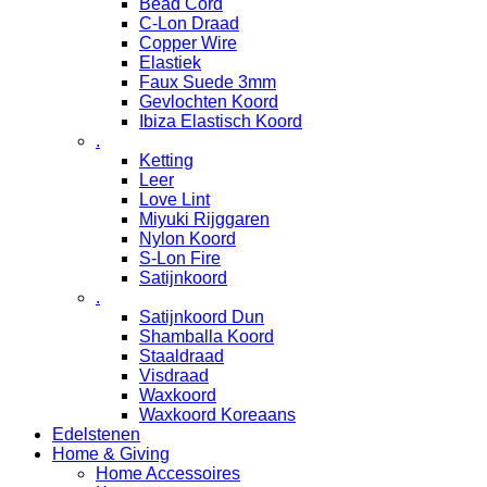
Bead Cord
C-Lon Draad
Copper Wire
Elastiek
Faux Suede 3mm
Gevlochten Koord
Ibiza Elastisch Koord
.
Ketting
Leer
Love Lint
Miyuki Rijggaren
Nylon Koord
S-Lon Fire
Satijnkoord
.
Satijnkoord Dun
Shamballa Koord
Staaldraad
Visdraad
Waxkoord
Waxkoord Koreaans
Edelstenen
Home & Giving
Home Accessoires