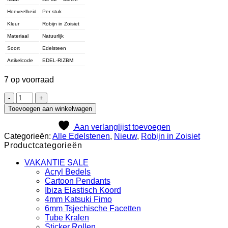
Hoeveelheid
Per stuk
Kleur
Robijn in Zoisiet
Materiaal
Natuurlijk
Soort
Edelsteen
Artikelcode
EDEL-RIZBM
7 op voorraad
Robijn
in
Toevoegen aan winkelwagen
Zoisiet
-
Aan verlanglijst toevoegen
Bol
Categorieën:
Alle Edelstenen
,
Nieuw
,
Robijn in Zoisiet
-
Productcategorieën
M
aantal
VAKANTIE SALE
Acryl Bedels
Cartoon Pendants
Ibiza Elastisch Koord
4mm Katsuki Fimo
6mm Tsjechische Facetten
Tube Kralen
Sticker Rollen