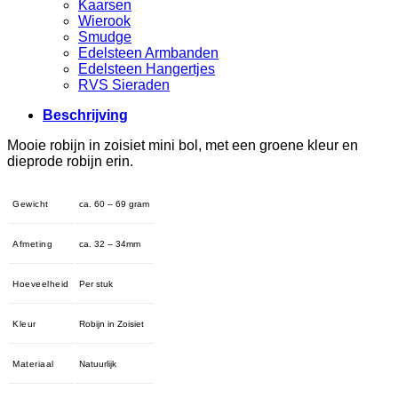
Kaarsen
Wierook
Smudge
Edelsteen Armbanden
Edelsteen Hangertjes
RVS Sieraden
Beschrijving
Mooie robijn in zoisiet mini bol, met een groene kleur en
dieprode robijn erin.
Gewicht
ca. 60 – 69 gram
Afmeting
ca. 32 – 34mm
Hoeveelheid
Per stuk
Kleur
Robijn in Zoisiet
Materiaal
Natuurlijk