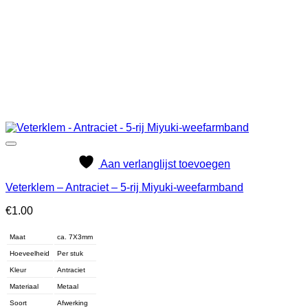
Aan verlanglijst toevoegen
Veterklem – Antraciet – 5-rij Miyuki-weefarmband
€
1.00
Maat
ca. 7X3mm
Hoeveelheid
Per stuk
Kleur
Antraciet
Materiaal
Metaal
Soort
Afwerking