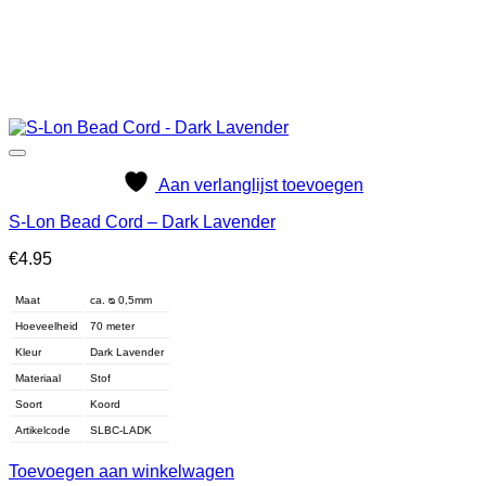
Aan verlanglijst toevoegen
S-Lon Bead Cord – Dark Lavender
€
4.95
Maat
ca. ᴓ 0,5mm
Hoeveelheid
70 meter
Kleur
Dark Lavender
Materiaal
Stof
Soort
Koord
Artikelcode
SLBC-LADK
Toevoegen aan winkelwagen