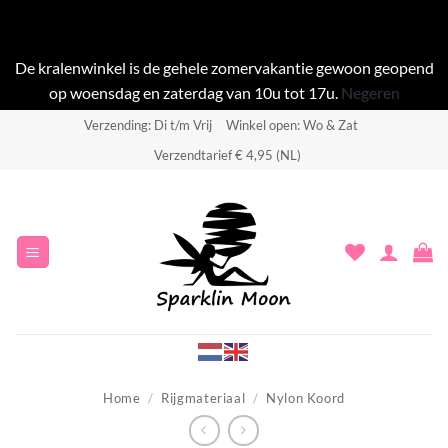
De kralenwinkel is de gehele zomervakantie gewoon geopend
op woensdag en zaterdag van 10u tot 17u.
Negeren
Ga
Verzending: Di t/m Vrij
Winkel open: Wo & Zat
naar
Verzendtarief € 4,95 (NL)
inhoud
Home
/
Rijgmateriaal
/
Nylon Koord