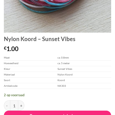
Nylon Koord – Sunset Vibes
1.00
€
Maat
ca. 0.8mm
Hoeveelheid
ca. 5 meter
Kleur
Sunset Vibes
Materiaal
Nylon Koord
Soort
Koord
Artikelcode
NK303
2 op voorraad
Nylon Koord - Sunset Vibes aantal