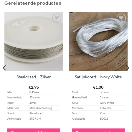
Gerelateerde producten
Aan
Aan
verlanglijst
verlanglijst
toevoegen
toevoegen
Staaldraad – Zilver
Satijnkoord – Ivory White
€
2.95
€
1.00
Maat
0,45mm
Maat
ca. 2mm
Hoeveelheid
50 meter
Hoeveelheid
5 meter
Kleur
Zilver
Kleur
Ivory White
Materiaal
Metaal met coating
Materiaal
Polyester
Soort
Staaldraad
Soort
Koord
Artikelcode
STDR1-M
Artikelcode
SD002