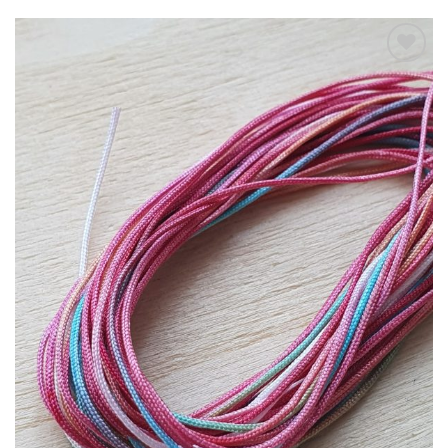
Aan
verlanglijst
toevoegen