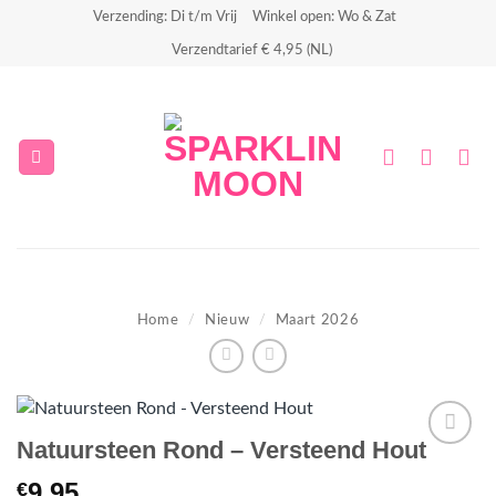
Ga
Verzending: Di t/m Vrij
Winkel open: Wo & Zat
naar
Verzendtarief € 4,95 (NL)
inhoud
Home
/
Nieuw
/
Maart 2026
Natuursteen Rond – Versteend Hout
Aan
9.95
€
verlanglijst