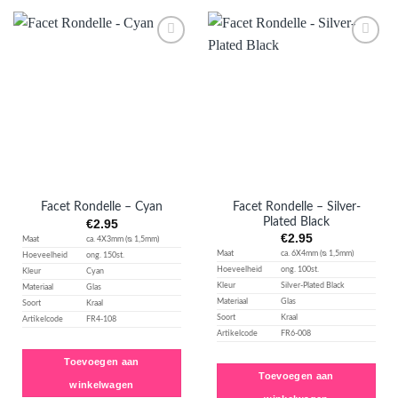
Aan
Aan
verlanglijst
verlanglijst
toevoegen
toevoegen
Facet Rondelle – Silver-
Facet Rondelle – Cyan
Plated Black
€
2.95
€
2.95
Maat
ca. 4X3mm (ᴓ 1,5mm)
Maat
ca. 6X4mm (ᴓ 1,5mm)
Hoeveelheid
ong. 150st.
Hoeveelheid
ong. 100st.
Kleur
Cyan
Kleur
Silver-Plated Black
Materiaal
Glas
Materiaal
Glas
Soort
Kraal
Soort
Kraal
Artikelcode
FR4-108
Artikelcode
FR6-008
Toevoegen aan
Toevoegen aan
winkelwagen