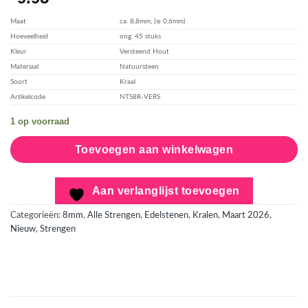
toevoegen
Maat
ca. 8,8mm, (ᴓ 0,6mm)
Hoeveelheid
ong. 45 stuks
Kleur
Versteend Hout
Materiaal
Natuursteen
Soort
Kraal
Artikelcode
NTS8R-VERS
1 op voorraad
Toevoegen aan winkelwagen
Aan verlanglijst toevoegen
Categorieën:
8mm
,
Alle Strengen
,
Edelstenen
,
Kralen
,
Maart 2026
,
Nieuw
,
Strengen