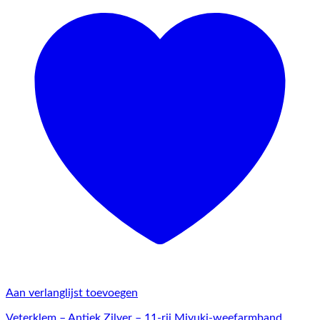
Aan verlanglijst toevoegen
Veterklem – Antiek Zilver – 11-rij Miyuki-weefarmband