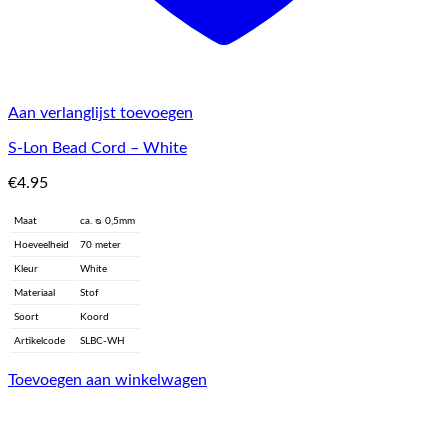
Aan verlanglijst toevoegen
S-Lon Bead Cord – White
€
4.95
Maat
ca. ᴓ 0,5mm
Hoeveelheid
70 meter
Kleur
White
Materiaal
Stof
Soort
Koord
Artikelcode
SLBC-WH
Toevoegen aan winkelwagen