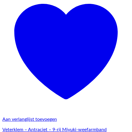
Aan verlanglijst toevoegen
Veterklem – Antraciet – 9-rij Miyuki-weefarmband