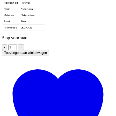
Hoeveelheid
Per stuk
Kleur
Aventurijn
Materiaal
Natuursteen
Soort
Steen
Artikelcode
LK2HA21
5 op voorraad
Natuursteen
Bunny
Toevoegen aan winkelwagen
-
Aventurijn
aantal