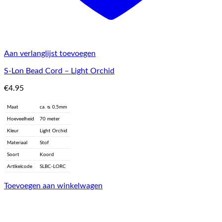
Aan verlanglijst toevoegen
S-Lon Bead Cord – Light Orchid
€
4.95
Maat
ca. ᴓ 0,5mm
Hoeveelheid
70 meter
Kleur
Light Orchid
Materiaal
Stof
Soort
Koord
Artikelcode
SLBC-LORC
Toevoegen aan winkelwagen