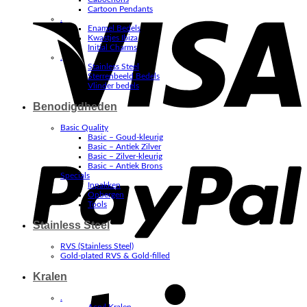
V
Cartoon Pendants
.
Enamel Bedels
Kwastjes Ibiza
Initial Charms
.
Stainless Steel
Sterrenbeeld Bedels
Vlinder bedels
Benodigdheden
Basic Quality
Basic – Goud-kleurig
P
Basic – Antiek Zilver
Basic – Zilver-kleurig
Basic – Antiek Brons
Specials
Inpakken
Opbergen
Tools
Stainless Steel
RVS (Stainless Steel)
Gold-plated RVS & Gold-filled
Kralen
S
.