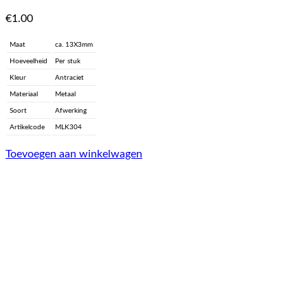
€
1.00
Maat
ca. 13X3mm
Hoeveelheid
Per stuk
Kleur
Antraciet
Materiaal
Metaal
Soort
Afwerking
Artikelcode
MLK304
Toevoegen aan winkelwagen