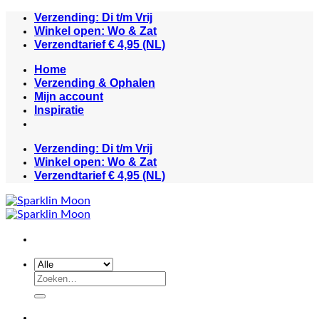
Ga
Verzending: Di t/m Vrij
naar
Winkel open: Wo & Zat
inhoud
Verzendtarief € 4,95 (NL)
Home
Verzending & Ophalen
Mijn account
Inspiratie
Verzending: Di t/m Vrij
Winkel open: Wo & Zat
Verzendtarief € 4,95 (NL)
Zoeken
naar: