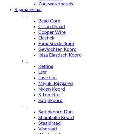
Zoetwaterparels
Rijgmateriaal
.
Bead Cord
C-Lon Draad
Copper Wire
Elastiek
Faux Suede 3mm
Gevlochten Koord
Ibiza Elastisch Koord
.
Ketting
Leer
Love Lint
Miyuki Rijggaren
Nylon Koord
S-Lon Fire
Satijnkoord
.
Satijnkoord Dun
Shamballa Koord
Staaldraad
Visdraad