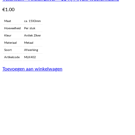
€
1.00
Maat
ca. 15X3mm
Hoeveelheid
Per stuk
Kleur
Antiek Zilver
Materiaal
Metaal
Soort
Afwerking
Artikelcode
MLK402
Toevoegen aan winkelwagen