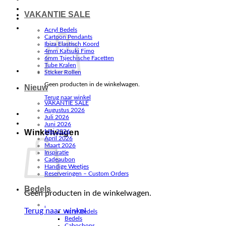
VAKANTIE SALE
Acryl Bedels
Cartoon Pendants
Ibiza Elastisch Koord
4mm Katsuki Fimo
6mm Tsjechische Facetten
Tube Kralen
Sticker Rollen
Geen producten in de winkelwagen.
Nieuw
Terug naar winkel
VAKANTIE SALE
Augustus 2026
Juli 2026
Juni 2026
Winkelwagen
Mei 2026
April 2026
Maart 2026
Inspiratie
Cadeaubon
Handige Weetjes
Reserveringen – Custom Orders
Bedels
Geen producten in de winkelwagen.
.
Terug naar winkel
Acryl Bedels
Bedels
Cabochons