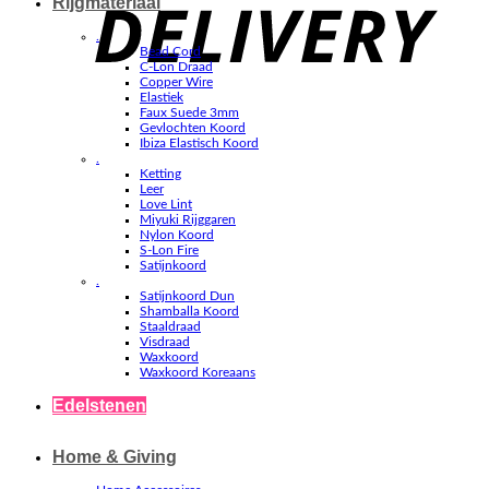
Rijgmateriaal
.
Bead Cord
C-Lon Draad
Copper Wire
Elastiek
Faux Suede 3mm
Gevlochten Koord
Ibiza Elastisch Koord
.
Ketting
Leer
Love Lint
Miyuki Rijggaren
Nylon Koord
S-Lon Fire
Satijnkoord
.
Satijnkoord Dun
Shamballa Koord
Staaldraad
Visdraad
Waxkoord
Waxkoord Koreaans
Edelstenen
Home & Giving