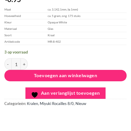
toevoegen
Maat
ca. 3,1X2,1mm, (ᴓ 1mm)
Hoeveelheid
ca. 5 gram, ong. 175 stuks
Kleur
Opaque White
Materiaal
Glas
Soort
Kraal
Artikelcode
MR-8-402
3 op voorraad
Miyuki Rocailles 8/0 - Opaque White aantal
Toevoegen aan winkelwagen
Aan verlanglijst toevoegen
Categorieën:
Kralen
,
Miyuki Rocailles 8/0
,
Nieuw