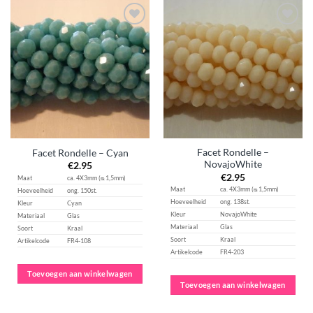
Aan
Aan
verlanglijst
verlanglijst
toevoegen
toevoegen
Facet Rondelle –
Facet Rondelle – Cyan
NovajoWhite
€
2.95
€
2.95
Maat
ca. 4X3mm (ᴓ 1,5mm)
Maat
ca. 4X3mm (ᴓ 1,5mm)
Hoeveelheid
ong. 150st.
Hoeveelheid
ong. 138st.
Kleur
Cyan
Kleur
NovajoWhite
Materiaal
Glas
Materiaal
Glas
Soort
Kraal
Soort
Kraal
Artikelcode
FR4-108
Artikelcode
FR4-203
Toevoegen aan winkelwagen
Toevoegen aan winkelwagen