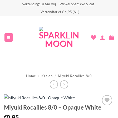
Ga
Verzending: Di t/m Vrij
Winkel open: Wo & Zat
naar
Verzendtarief € 4,95 (NL)
inhoud
Home
/
Kralen
/
Miyuki Rocailles 8/0
Miyuki Rocailles 8/0 – Opaque White
Aan
0.95
€
verlanglijst