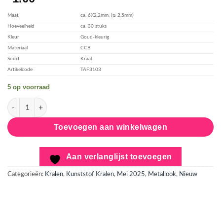
toevoegen
Maat
ca. 6X2,2mm, (ᴓ 2,5mm)
Hoeveelheid
ca. 30 stuks
Kleur
Goud-kleurig
Materiaal
CCB
Soort
Kraal
Artikelcode
TAF3103
5 op voorraad
Metallook kraal - Goud-kleurig aantal
Toevoegen aan winkelwagen
Aan verlanglijst toevoegen
Categorieën:
Kralen
,
Kunststof Kralen
,
Mei 2025
,
Metallook
,
Nieuw