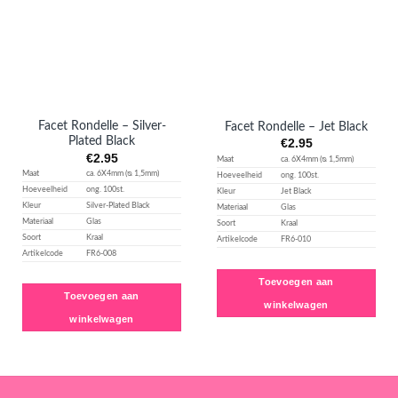
toevoegen
toevoegen
Facet Rondelle – Silver-
Facet Rondelle – Jet Black
Plated Black
€
2.95
€
2.95
Maat
ca. 6X4mm (ᴓ 1,5mm)
Maat
ca. 6X4mm (ᴓ 1,5mm)
Hoeveelheid
ong. 100st.
Hoeveelheid
ong. 100st.
Kleur
Jet Black
Kleur
Silver-Plated Black
Materiaal
Glas
Materiaal
Glas
Soort
Kraal
Soort
Kraal
Artikelcode
FR6-010
Artikelcode
FR6-008
Toevoegen aan
Toevoegen aan
winkelwagen
winkelwagen