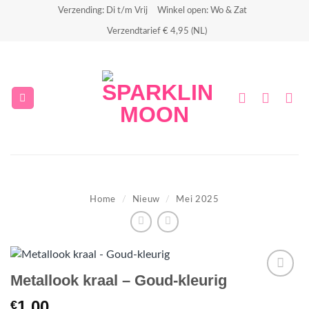
Ga
Verzending: Di t/m Vrij
Winkel open: Wo & Zat
naar
Verzendtarief € 4,95 (NL)
inhoud
Home
/
Nieuw
/
Mei 2025
Metallook kraal – Goud-kleurig
Aan
1.00
€
verlanglijst