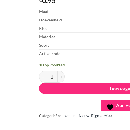
0.95
Aan
verlanglijst
Maat
toevoegen
Hoeveelheid
Kleur
Materiaal
Soort
Artikelcode
10 op voorraad
Love Lint - Adventure' Beige & Brown aantal
Toevoege
Aan ve
Categorieën:
Love Lint
,
Nieuw
,
Rijgmateriaal