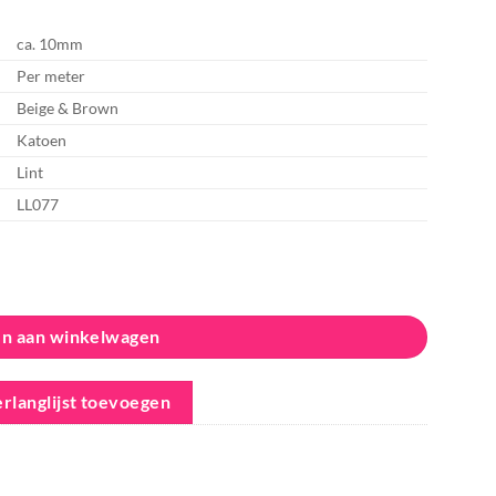
ca. 10mm
Per meter
Beige & Brown
Katoen
Lint
LL077
n aan winkelwagen
rlanglijst toevoegen