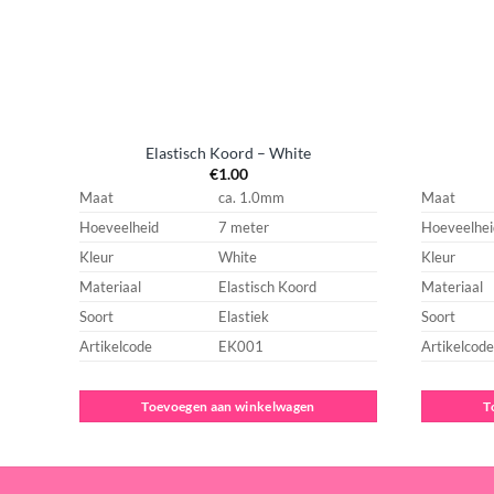
Elastisch Koord – White
€
1.00
Maat
ca. 1.0mm
Maat
Hoeveelheid
7 meter
Hoeveelhei
Kleur
White
Kleur
Materiaal
Elastisch Koord
Materiaal
Soort
Elastiek
Soort
Artikelcode
EK001
Artikelcode
Toevoegen aan winkelwagen
T