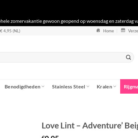
gehele zomervakantie gewoon geopend op woensdag en zaterdag v
 € 4,95 (NL)
Home
Verze
Benodigdheden
Stainless Steel
Kralen
Rijgma
Love Lint – Adventure’ Be
€