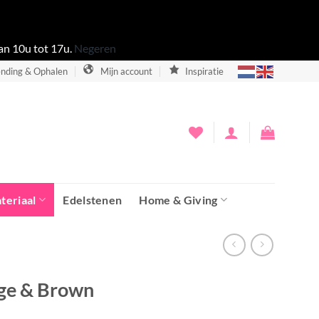
an 10u tot 17u.
Negeren
nding & Ophalen
Mijn account
Inspiratie
teriaal
Edelstenen
Home & Giving
ige & Brown