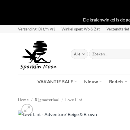
De kralenwinkel is de 
Ga
Verzending: Di t/m Vrij
Winkel open: Wo & Zat
Verzendtarief
naar
inhoud
Zoeken
naar:
VAKANTIE SALE
Nieuw
Bedels
Home
/
Rijgmateriaal
/
Love Lint