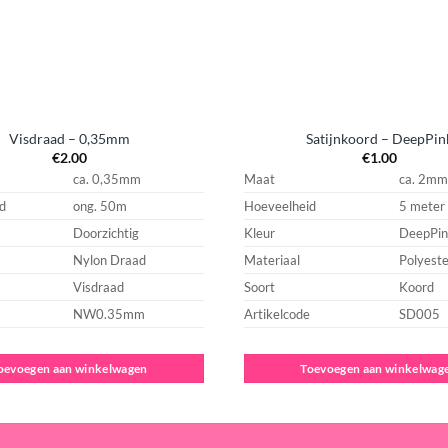
Visdraad – 0,35mm
Satijnkoord – DeepPin
€
2.00
€
1.00
ca. 0,35mm
Maat
ca. 2mm
d
ong. 50m
Hoeveelheid
5 meter
Doorzichtig
Kleur
DeepPin
Nylon Draad
Materiaal
Polyeste
Visdraad
Soort
Koord
NW0.35mm
Artikelcode
SD005
oevoegen aan winkelwagen
Toevoegen aan winkelwag