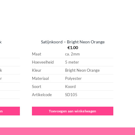
k
Satijnkoord – Bright Neon Orange
€
1.00
Maat
ca. 2mm
Maat
Hoeveelheid
5 meter
Hoev
k
Kleur
Bright Neon Orange
Kleur
r
Materiaal
Polyester
Mater
Soort
Koord
Soort
Artikelcode
SD105
Artik
en
Toevoegen aan winkelwagen