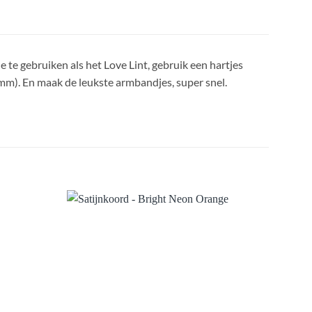
e te gebruiken als het Love Lint, gebruik een hartjes
mm). En maak de leukste armbandjes, super snel.
Aan
Aan
rlanglijst
verlanglijst
oevoegen
toevoegen