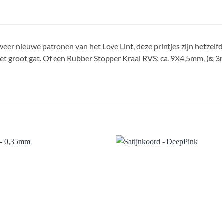
 weer nieuwe patronen van het Love Lint, deze printjes zijn hetzelfd
et groot gat. Of een Rubber Stopper Kraal RVS: ca. 9X4,5mm, (ᴓ 3
Aan
verlanglijst
ve
toevoegen
t