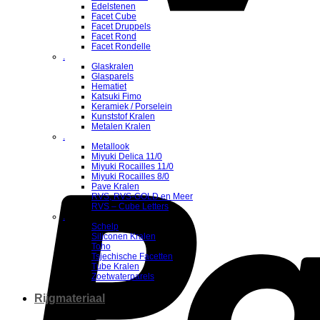
Edelstenen
Facet Cube
Facet Druppels
Facet Rond
Facet Rondelle
.
Glaskralen
Glasparels
Hematiet
Katsuki Fimo
Keramiek / Porselein
Kunststof Kralen
Metalen Kralen
.
Metallook
Miyuki Delica 11/0
Miyuki Rocailles 11/0
Miyuki Rocailles 8/0
Pave Kralen
RVS, RVS-GOLD en Meer
RVS – Cube Letters
.
Schelp
Siliconen Kralen
Toho
Tsjechische Facetten
Tube Kralen
Zoetwaterparels
Rijgmateriaal