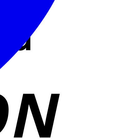
Cash
On
Delivery