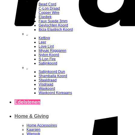
.
Bead Cord
C-Lon Draad
Copper Wire
Elastiek
Faux Suede 3mm
Gevlochten Koord
Ibiza Elastisch Koord
.
Ketting
Leer
Love Lint
Miyuki Rijggaren
Nylon Koord
S-Lon Fire
Satijnkoord
.
Satijnkoord Dun
Shamballa Koord
Staaldraad
Visdraad
Waxkoord
Waxkoord Koreaans
Edelstenen
Home & Giving
Home Accessoires
Kaarsen
Wierook