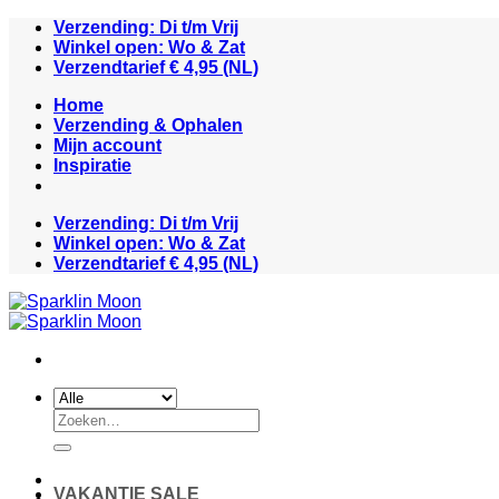
Ga
Verzending: Di t/m Vrij
naar
Winkel open: Wo & Zat
inhoud
Verzendtarief € 4,95 (NL)
Home
Verzending & Ophalen
Mijn account
Inspiratie
Verzending: Di t/m Vrij
Winkel open: Wo & Zat
Verzendtarief € 4,95 (NL)
Zoeken
naar:
VAKANTIE SALE