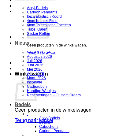
Acryl Bedels
Cartoon Pendants
Ibiza Elastisch Koord
4mm Katsuki Fimo
6mm Tsjechische Facetten
Tube Kralen
Sticker Rollen
Nieuw
Geen producten in de winkelwagen.
VAKANTIE SALE
Terug naar winkel
Augustus 2026
Juli 2026
Juni 2026
Mei 2026
Winkelwagen
April 2026
Maart 2026
Inspiratie
Cadeaubon
Handige Weetjes
Reserveringen – Custom Orders
Bedels
Geen producten in de winkelwagen.
.
Acryl Bedels
Terug naar winkel
Bedels
Cabochons
Cartoon Pendants
.