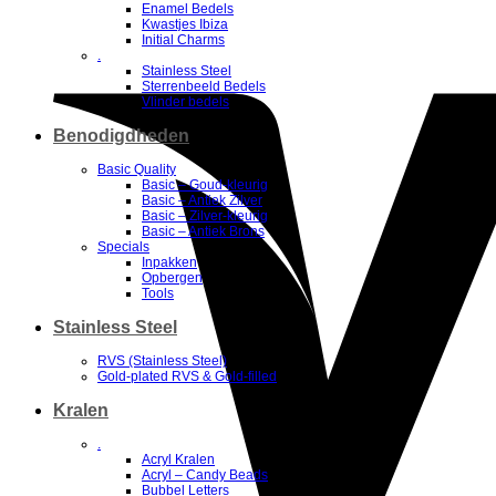
Enamel Bedels
Kwastjes Ibiza
Initial Charms
.
Stainless Steel
Sterrenbeeld Bedels
Vlinder bedels
Benodigdheden
Basic Quality
Basic – Goud-kleurig
Basic – Antiek Zilver
Basic – Zilver-kleurig
Basic – Antiek Brons
Specials
Inpakken
Opbergen
Tools
Stainless Steel
RVS (Stainless Steel)
Gold-plated RVS & Gold-filled
Kralen
.
Acryl Kralen
Acryl – Candy Beads
Bubbel Letters