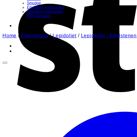
Smudge
Edelsteen Armbanden
Edelsteen Hangertjes
RVS Sieraden
Home
/
Edelstenen
/
Lepidoliet
/
Lepidoliet - Edelstenen