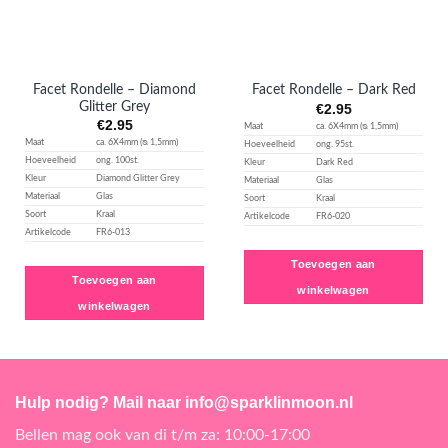
Facet Rondelle – Diamond
Facet Rondelle – Dark Red
Glitter Grey
€
2.95
€
2.95
Maat
ca. 6X4mm (ᴓ 1,5mm)
Maat
ca. 6X4mm (ᴓ 1,5mm)
Hoeveelheid
ong. 95st.
Hoeveelheid
ong. 100st.
Kleur
Dark Red
Kleur
Diamond Glitter Grey
Materiaal
Glas
Materiaal
Glas
Soort
Kraal
Soort
Kraal
Artikelcode
FR6-020
Artikelcode
FR6-013
Toevoegen aan
Toevoegen aan
winkelwagen
winkelwagen
Hulp nodig? Mail naar info@sparklinmoon.nl
Bellen mag ook van di t/m za: 10:00-17:00