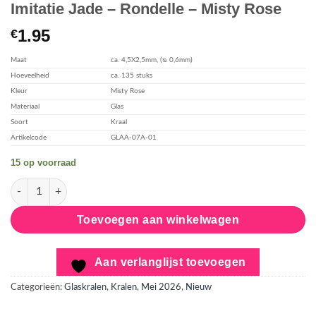
Imitatie Jade – Rondelle – Misty Rose
toevoegen
1.95
€
Maat
ca. 4,5X2,5mm, (ᴓ 0,6mm)
Hoeveelheid
ca. 135 stuks
Kleur
Misty Rose
Materiaal
Glas
Soort
Kraal
Artikelcode
GLAA-07A-01
15 op voorraad
Glaskralen Streng – Ombre Effect – Imitatie Jade – Rondelle - M
Toevoegen aan winkelwagen
Aan verlanglijst toevoegen
Categorieën:
Glaskralen
,
Kralen
,
Mei 2026
,
Nieuw