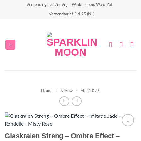
Ga
Verzending: Di t/m Vrij
Winkel open: Wo & Zat
naar
Verzendtarief € 4,95 (NL)
inhoud
Home
/
Nieuw
/
Mei 2026
Aan
Glaskralen Streng – Ombre Effect –
verlanglijst