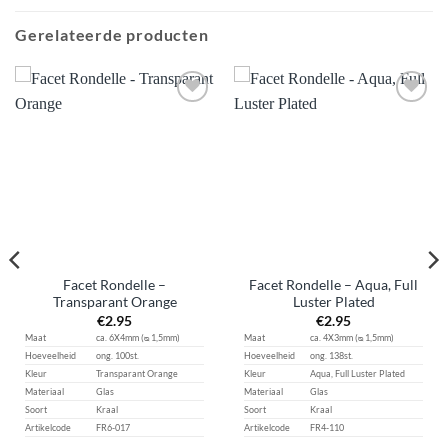
Gerelateerde producten
Aan
Aan
verlanglijst
verlanglijst
toevoegen
toevoegen
Facet Rondelle –
Facet Rondelle – Aqua, Full
Transparant Orange
Luster Plated
€
2.95
€
2.95
Maat
ca. 6X4mm (ᴓ 1,5mm)
Maat
ca. 4X3mm (ᴓ 1,5mm)
Hoeveelheid
ong. 100st.
Hoeveelheid
ong. 138st.
Kleur
Transparant Orange
Kleur
Aqua, Full Luster Plated
Materiaal
Glas
Materiaal
Glas
Soort
Kraal
Soort
Kraal
Artikelcode
FR6-017
Artikelcode
FR4-110