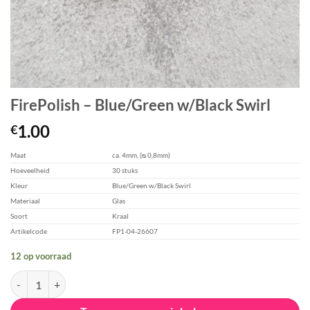
FirePolish – Blue/Green w/Black Swirl
1.00
€
Maat
ca. 4mm, (ᴓ 0,8mm)
Hoeveelheid
30 stuks
Kleur
Blue/Green w/Black Swirl
Materiaal
Glas
Soort
Kraal
Artikelcode
FP1-04-26607
12 op voorraad
FirePolish - Blue/Green w/Black Swirl aantal