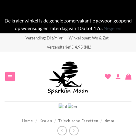
De kralenwinkel is de gehele zomervakantie gewoon geopend
op woensdag en zaterdag van 10u tot 17u.
Negeren
Ga
Verzending: Di t/m Vrij
Winkel open: Wo & Zat
naar
Verzendtarief € 4,95 (NL)
inhoud
Home
/
Kralen
/
Tsjechische Facetten
/
4mm