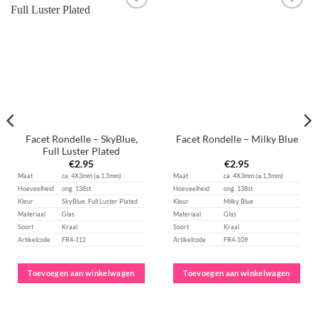
Aan
Aan
verlanglijst
verlanglijst
toevoegen
toevoegen
Facet Rondelle – SkyBlue,
Facet Rondelle – Milky Blue
Full Luster Plated
€
2.95
€
2.95
Maat
ca. 4X3mm (ᴓ 1,5mm)
Maat
ca. 4X3mm (ᴓ 1,5mm)
Hoeveelheid
ong. 138st.
Hoeveelheid
ong. 138st.
Kleur
SkyBlue, Full Luster Plated
Kleur
Milky Blue
Materiaal
Glas
Materiaal
Glas
Soort
Kraal
Soort
Kraal
Artikelcode
FR4-112
Artikelcode
FR4-109
Toevoegen aan winkelwagen
Toevoegen aan winkelwagen