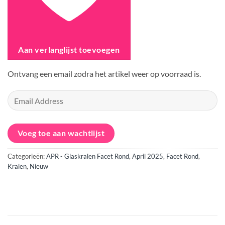
Aan verlanglijst toevoegen
Ontvang een email zodra het artikel weer op voorraad is.
Voer
je
mailadres
in
Voeg toe aan wachtlijst
om
aan
Categorieën:
APR - Glaskralen Facet Rond
,
April 2025
,
Facet Rond
,
te
Kralen
,
Nieuw
melden
voor
deze
wachtlijst