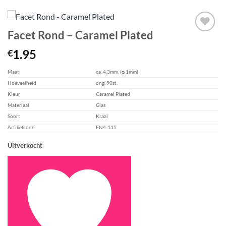
Facet Rond – Caramel Plated
Aan
1.95
€
verlanglijst
toevoegen
Maat
ca. 4,3mm, (ᴓ 1mm)
Hoeveelheid
ong. 90st.
Kleur
Caramel Plated
Materiaal
Glas
Soort
Kraal
Artikelcode
FN4-115
Uitverkocht