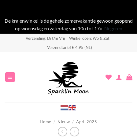
De kralenwinkel is de gehele zomervakantie gewoon geopend
op woensdag en zaterdag van 10u tot 17u.
Negeren
Ga
Verzending: Di t/m Vrij
Winkel open: Wo & Zat
naar
Verzendtarief € 4,95 (NL)
inhoud
Home
/
Nieuw
/
April 2025