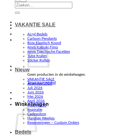
Zoeken
naar:
VAKANTIE SALE
Acryl Bedels
Cartoon Pendants
Ibiza Elastisch Koord
4mm Katsuki Fimo
6mm Tsjechische Facetten
Tube Kralen
Sticker Rollen
Nieuw
Geen producten in de winkelwagen.
VAKANTIE SALE
Terug naar winkel
Augustus 2026
Juli 2026
Juni 2026
Mei 2026
April 2026
Winkelwagen
Maart 2026
Inspiratie
Cadeaubon
Handige Weetjes
Reserveringen – Custom Orders
Bedels