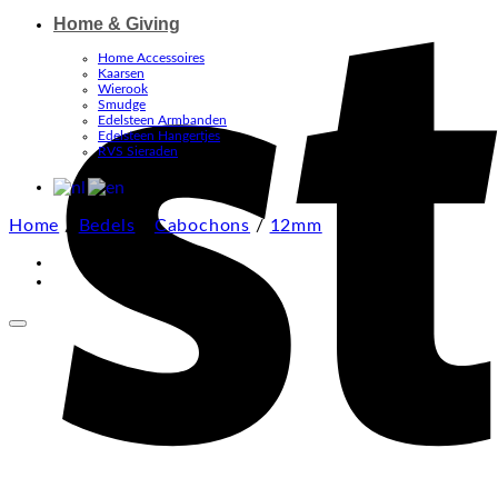
Home & Giving
Home Accessoires
Kaarsen
Wierook
Smudge
Edelsteen Armbanden
Edelsteen Hangertjes
RVS Sieraden
Home
/
Bedels
/
Cabochons
/
12mm