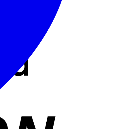
Cash
On
Delivery