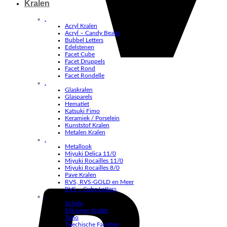
Kralen
.
Acryl Kralen
Acryl – Candy Beads
Bubbel Letters
Edelstenen
Facet Cube
Facet Druppels
Facet Rond
Facet Rondelle
.
Glaskralen
Glasparels
Hematiet
Katsuki Fimo
Keramiek / Porselein
Kunststof Kralen
Metalen Kralen
.
Metallook
Miyuki Delica 11/0
Miyuki Rocailles 11/0
Miyuki Rocailles 8/0
Pave Kralen
RVS, RVS-GOLD en Meer
RVS – Cube Letters
.
Schelp
Siliconen Kralen
Toho
Tsjechische Facetten