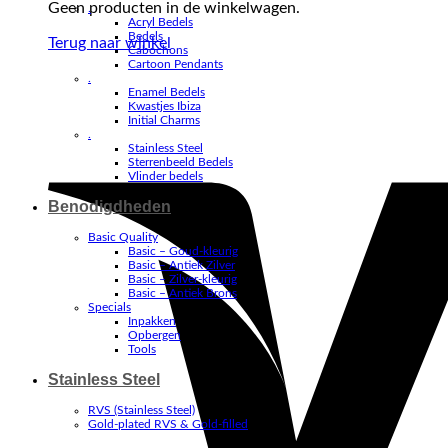
Geen producten in de winkelwagen.
.
Acryl Bedels
Bedels
Terug naar winkel
Cabochons
Cartoon Pendants
.
Enamel Bedels
Kwastjes Ibiza
Initial Charms
.
Stainless Steel
Sterrenbeeld Bedels
Vlinder bedels
Benodigdheden
Basic Quality
Basic – Goud-kleurig
Basic – Antiek Zilver
Basic – Zilver-kleurig
Basic – Antiek Brons
Specials
Inpakken
Opbergen
Tools
Stainless Steel
RVS (Stainless Steel)
Gold-plated RVS & Gold-filled