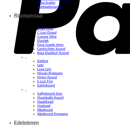
Tube Kralen
Zoetwaterparels
Rijgmateriaal
.
Bead Cord
C-Lon Draad
Copper Wire
Elastiek
Faux Suede 3mm
Gevlochten Koord
Ibiza Elastisch Koord
.
Ketting
Leer
Love Lint
Miyuki Rijggaren
Nylon Koord
S-Lon Fire
Satijnkoord
.
Satijnkoord Dun
Shamballa Koord
Staaldraad
Visdraad
Waxkoord
Waxkoord Koreaans
Edelstenen