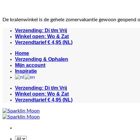
De kralenwinkel is de gehele zomervakantie gewoon geopend 
Ga
Verzending: Di t/m Vrij
naar
Winkel open: Wo & Zat
inhoud
Verzendtarief € 4,95 (NL)
Home
Verzending & Ophalen
Mijn account
Inspiratie
Verzending: Di t/m Vrij
Winkel open: Wo & Zat
Verzendtarief € 4,95 (NL)