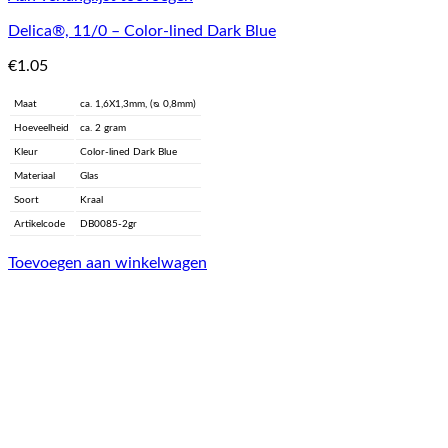
Delica®, 11/0 – Color-lined Dark Blue
€
1.05
Maat
ca. 1,6X1,3mm, (ᴓ 0,8mm)
Hoeveelheid
ca. 2 gram
Kleur
Color-lined Dark Blue
Materiaal
Glas
Soort
Kraal
Artikelcode
DB0085-2gr
Toevoegen aan winkelwagen