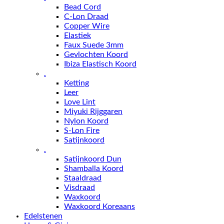
Bead Cord
C-Lon Draad
Copper Wire
Elastiek
Faux Suede 3mm
Gevlochten Koord
Ibiza Elastisch Koord
.
Ketting
Leer
Love Lint
Miyuki Rijggaren
Nylon Koord
S-Lon Fire
Satijnkoord
.
Satijnkoord Dun
Shamballa Koord
Staaldraad
Visdraad
Waxkoord
Waxkoord Koreaans
Edelstenen