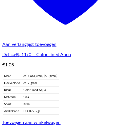
Aan verlanglijst toevoegen
Delica®, 11/0 – Color-lined Aqua
€
1.05
Maat
ca. 1,6X1,3mm, (ᴓ 0,8mm)
Hoeveelheid
ca. 2 gram
Kleur
Color-lined Aqua
Materiaal
Glas
Soort
Kraal
Artikelcode
DB0079-2gr
Toevoegen aan winkelwagen