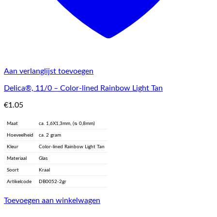
Aan verlanglijst toevoegen
Delica®, 11/0 – Color-lined Rainbow Light Tan
€
1.05
Maat
ca. 1,6X1,3mm, (ᴓ 0,8mm)
Hoeveelheid
ca. 2 gram
Kleur
Color-lined Rainbow Light Tan
Materiaal
Glas
Soort
Kraal
Artikelcode
DB0052-2gr
Toevoegen aan winkelwagen