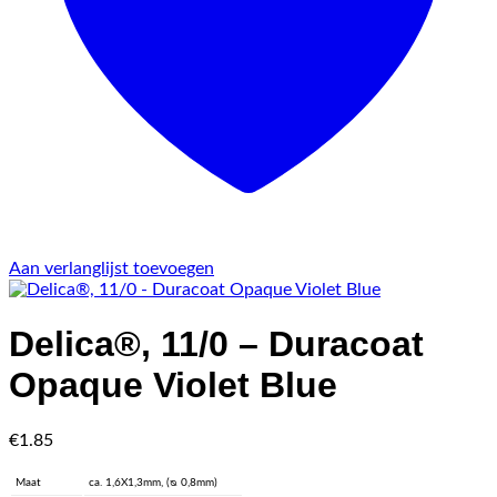
Aan verlanglijst toevoegen
Delica®, 11/0 – Duracoat
Opaque Violet Blue
€
1.85
Maat
ca. 1,6X1,3mm, (ᴓ 0,8mm)