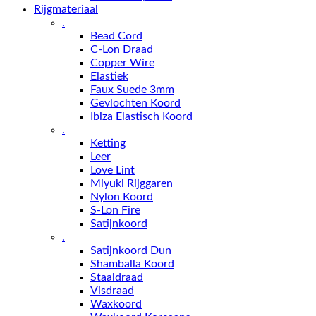
Rijgmateriaal
.
Bead Cord
C-Lon Draad
Copper Wire
Elastiek
Faux Suede 3mm
Gevlochten Koord
Ibiza Elastisch Koord
.
Ketting
Leer
Love Lint
Miyuki Rijggaren
Nylon Koord
S-Lon Fire
Satijnkoord
.
Satijnkoord Dun
Shamballa Koord
Staaldraad
Visdraad
Waxkoord