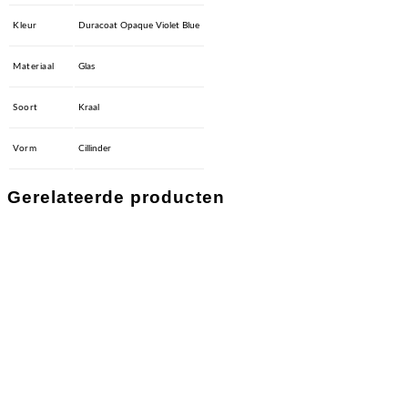
Kleur
Duracoat Opaque Violet Blue
Materiaal
Glas
Soort
Kraal
Vorm
Cillinder
Gerelateerde producten