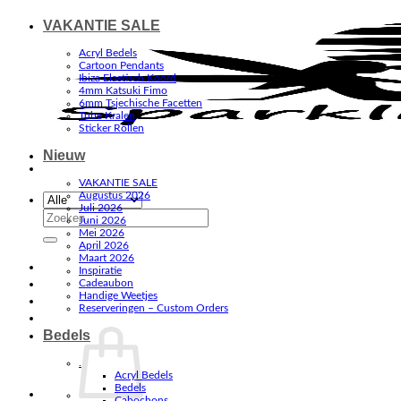
VAKANTIE SALE
Acryl Bedels
Cartoon Pendants
Ibiza Elastisch Koord
4mm Katsuki Fimo
6mm Tsjechische Facetten
Tube Kralen
Sticker Rollen
Nieuw
VAKANTIE SALE
Augustus 2026
Juli 2026
Zoeken
Juni 2026
naar:
Mei 2026
April 2026
Maart 2026
Inspiratie
Cadeaubon
Handige Weetjes
Reserveringen – Custom Orders
Bedels
.
Acryl Bedels
Bedels
Cabochons