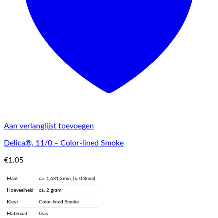
Aan verlanglijst toevoegen
Delica®, 11/0 – Color-lined Smoke
€
1.05
Maat
ca. 1,6X1,3mm, (ᴓ 0,8mm)
Hoeveelheid
ca. 2 gram
Kleur
Color-lined Smoke
Materiaal
Glas