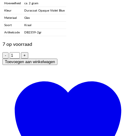
Hoeveelheid
ca. 2 gram
Kleur
Duracoat Opaque Violet Blue
Materiaal
Glas
Soort
Kraal
Artikelcode
DB2359-2gr
7 op voorraad
Delica®,
11/0
Toevoegen aan winkelwagen
-
Duracoat
Opaque
Violet
Blue
aantal