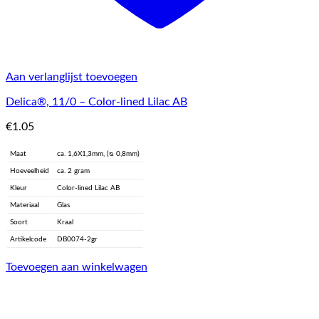
Aan verlanglijst toevoegen
Delica®, 11/0 – Color-lined Lilac AB
€
1.05
Maat
ca. 1,6X1,3mm, (ᴓ 0,8mm)
Hoeveelheid
ca. 2 gram
Kleur
Color-lined Lilac AB
Materiaal
Glas
Soort
Kraal
Artikelcode
DB0074-2gr
Toevoegen aan winkelwagen