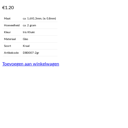
€
1.20
Maat
ca. 1,6X1,3mm, (ᴓ 0,8mm)
Hoeveelheid
ca. 2 gram
Kleur
Iris Khaki
Materiaal
Glas
Soort
Kraal
Artikelcode
DB0007-2gr
Toevoegen aan winkelwagen