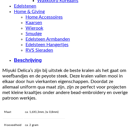
Waxkoord Koreaans
Edelstenen
Home & Giving
Home Accessoires
Kaarsen
Wierook
Smudge
Edelsteen Armbanden
Edelsteen Hangertjes
RVS Sieraden
Beschrijving
Miyuki Delica’s zijn bij uitstek de beste kralen als het gaat om
weefbandjes en de peyote steek. Deze kralen vallen mooi in
elkaar door hun vierkanten eigenschappen. Doordat ze
allemaal uniform qua maat zijn, zijn ze perfect voor projecten
met kleine kraaltjes onder andere bead-embroidery en overige
patroon werkjes.
Maat
ca. 1,6X1,3mm, (ᴓ 0,8mm)
Hoeveelheid
ca. 2 gram