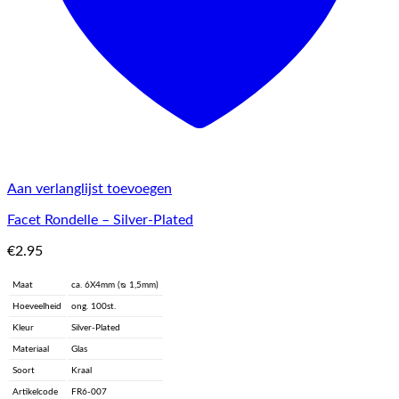
Aan verlanglijst toevoegen
Facet Rondelle – Silver-Plated
€
2.95
Maat
ca. 6X4mm (ᴓ 1,5mm)
Hoeveelheid
ong. 100st.
Kleur
Silver-Plated
Materiaal
Glas
Soort
Kraal
Artikelcode
FR6-007