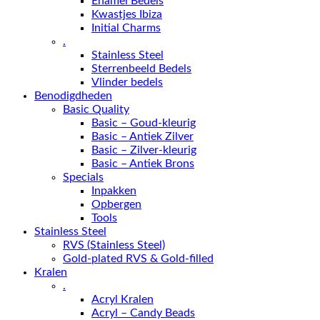
Enamel Bedels
Kwastjes Ibiza
Initial Charms
.
Stainless Steel
Sterrenbeeld Bedels
Vlinder bedels
Benodigdheden
Basic Quality
Basic – Goud-kleurig
Basic – Antiek Zilver
Basic – Zilver-kleurig
Basic – Antiek Brons
Specials
Inpakken
Opbergen
Tools
Stainless Steel
RVS (Stainless Steel)
Gold-plated RVS & Gold-filled
Kralen
.
Acryl Kralen
Acryl – Candy Beads