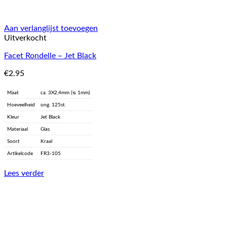
Aan verlanglijst toevoegen
Uitverkocht
Facet Rondelle – Jet Black
€
2.95
Maat
ca. 3X2,4mm (ᴓ 1mm)
Hoeveelheid
ong. 125st.
Kleur
Jet Black
Materiaal
Glas
Soort
Kraal
Artikelcode
FR3-105
Lees verder