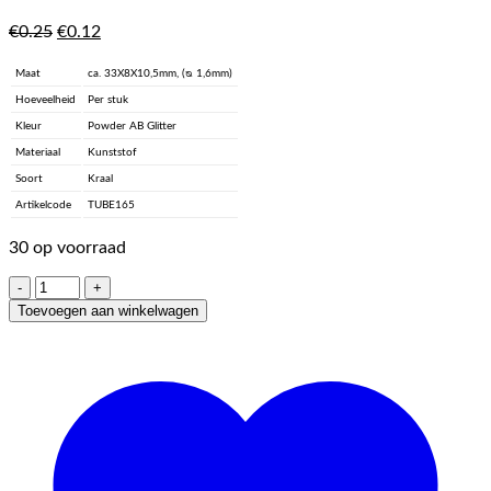
Oorspronkelijke
Huidige
€
0.25
€
0.12
prijs
prijs
was:
is:
Maat
ca. 33X8X10,5mm, (ᴓ 1,6mm)
€0.25.
€0.12.
Hoeveelheid
Per stuk
Kleur
Powder AB Glitter
Materiaal
Kunststof
Soort
Kraal
Artikelcode
TUBE165
30 op voorraad
Curved
Tube
Toevoegen aan winkelwagen
-
Powder
AB
Glitter
aantal