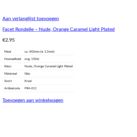
Aan verlanglijst toevoegen
Facet Rondelle – Nude, Orange Caramel Light Plated
€
2.95
Maat
ca. 4X3mm (ᴓ 1,5mm)
Hoeveelheid
ong. 150st.
Kleur
Nude, Orange Caramel Light Plated
Materiaal
Glas
Soort
Kraal
Artikelcode
FR4-011
Toevoegen aan winkelwagen