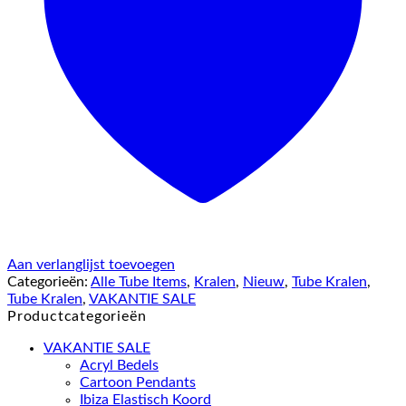
Aan verlanglijst toevoegen
Categorieën:
Alle Tube Items
,
Kralen
,
Nieuw
,
Tube Kralen
,
Tube Kralen
,
VAKANTIE SALE
Productcategorieën
VAKANTIE SALE
Acryl Bedels
Cartoon Pendants
Ibiza Elastisch Koord