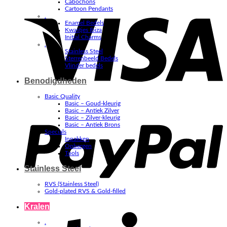
Cabochons
V
Cartoon Pendants
.
Enamel Bedels
Kwastjes Ibiza
Initial Charms
.
Stainless Steel
Sterrenbeeld Bedels
Vlinder bedels
Benodigdheden
Basic Quality
Basic – Goud-kleurig
P
Basic – Antiek Zilver
Basic – Zilver-kleurig
Basic – Antiek Brons
Specials
Inpakken
Opbergen
Tools
Stainless Steel
RVS (Stainless Steel)
Gold-plated RVS & Gold-filled
Kralen
S
.