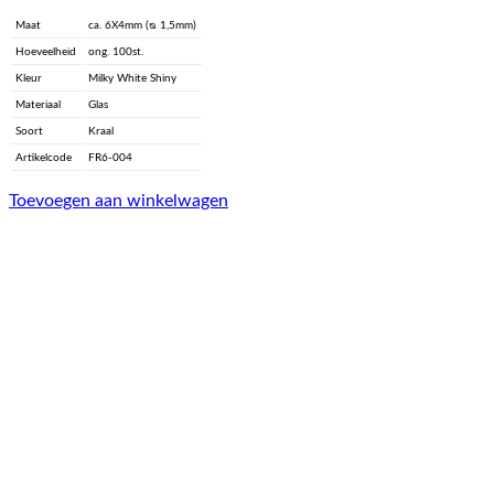
Maat
ca. 6X4mm (ᴓ 1,5mm)
Hoeveelheid
ong. 100st.
Kleur
Milky White Shiny
Materiaal
Glas
Soort
Kraal
Artikelcode
FR6-004
Toevoegen aan winkelwagen