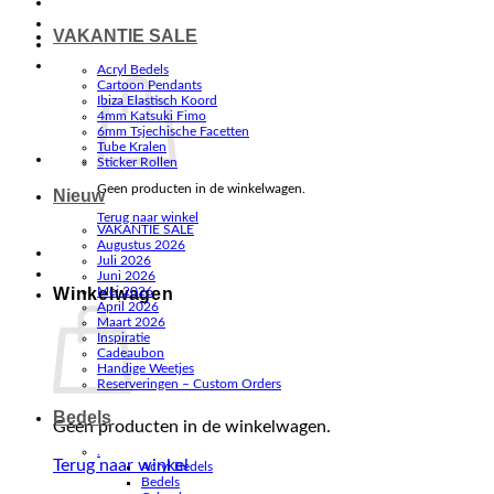
VAKANTIE SALE
Acryl Bedels
Cartoon Pendants
Ibiza Elastisch Koord
4mm Katsuki Fimo
6mm Tsjechische Facetten
Tube Kralen
Sticker Rollen
Geen producten in de winkelwagen.
Nieuw
Terug naar winkel
VAKANTIE SALE
Augustus 2026
Juli 2026
Juni 2026
Winkelwagen
Mei 2026
April 2026
Maart 2026
Inspiratie
Cadeaubon
Handige Weetjes
Reserveringen – Custom Orders
Bedels
Geen producten in de winkelwagen.
.
Terug naar winkel
Acryl Bedels
Bedels