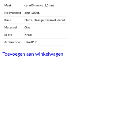
Maat
ca. 6X4mm (ᴓ 1,5mm)
Hoeveelheid
ong. 100st.
Kleur
Nude, Orange Caramel Plated
Materiaal
Glas
Soort
Kraal
Artikelcode
FR6-019
Toevoegen aan winkelwagen