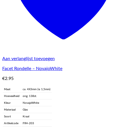
Aan verlanglijst toevoegen
Facet Rondelle – NovajoWhite
€
2.95
Maat
ca. 4X3mm (ᴓ 1,5mm)
Hoeveelheid
ong. 138st.
Kleur
NovajoWhite
Materiaal
Glas
Soort
Kraal
Artikelcode
FR4-203