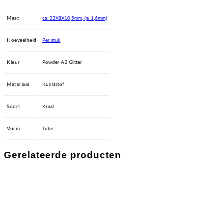
Maat
ca. 33X8X10,5mm, (ᴓ 1,6mm)
Hoeveelheid
Per stuk
Kleur
Powder AB Glitter
Materiaal
Kunststof
Soort
Kraal
Vorm
Tube
Gerelateerde producten