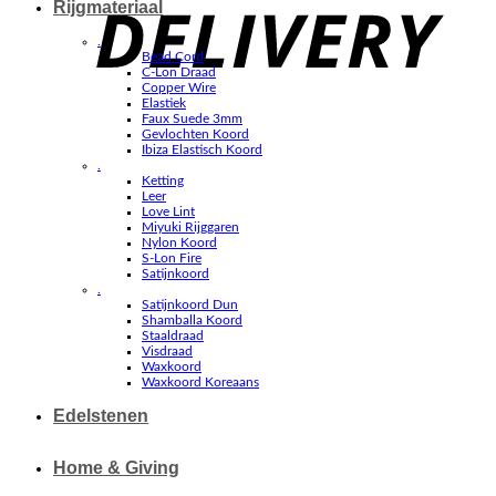
Rijgmateriaal
.
Bead Cord
C-Lon Draad
Copper Wire
Elastiek
Faux Suede 3mm
Gevlochten Koord
Ibiza Elastisch Koord
.
Ketting
Leer
Love Lint
Miyuki Rijggaren
Nylon Koord
S-Lon Fire
Satijnkoord
.
Satijnkoord Dun
Shamballa Koord
Staaldraad
Visdraad
Waxkoord
Waxkoord Koreaans
Edelstenen
Home & Giving