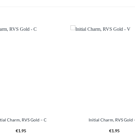
Aan
verlanglijst
verl
toevoegen
toe
itial Charm, RVS Gold – C
Initial Charm, RVS Gold 
€
1.95
€
1.95