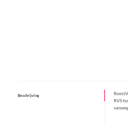
RoestVr
Beschrijving
RVS hoe
vanwege