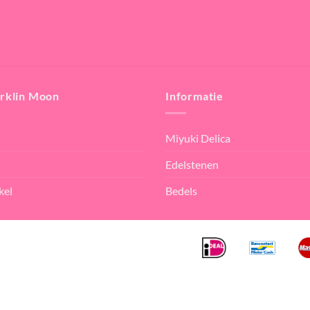
rklin Moon
Informatie
Miyuki Delica
Edelstenen
kel
Bedels