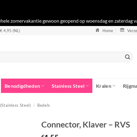
gehele zomervakantie gewoon geopend op woensdag en zaterdag v
 € 4,95 (NL)
Home
Verze
Benodigdheden
Stainless Steel
Kralen
Rijgma
(Stainless Steel)
/
Bedels
Connector, Klaver – RVS
€