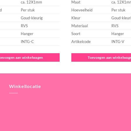
ca. 12X1mm
Maat
ca. 12X1m
d
Per stuk
Hoeveelheid
Per stuk
Goud-kleurig
Kleur
Goud-kleur
RVS
Materiaal
RVS
Hanger
Soort
Hanger
INTG-C
Artikelcode
INTG-V
oevoegen aan winkelwagen
Toevoegen aan winkelwag
Winkellocatie