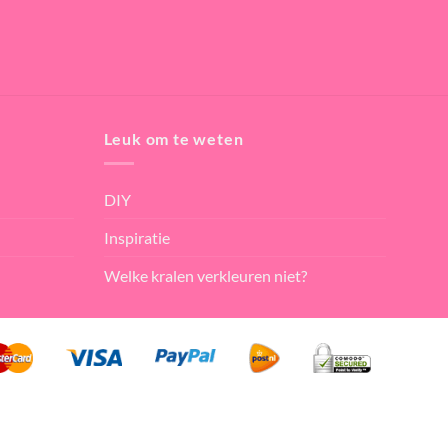
Leuk om te weten
DIY
Inspiratie
Welke kralen verkleuren niet?