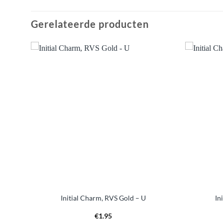
Gerelateerde producten
Aan
t
verlanglijst
toevoegen
Initial Charm, RVS Gold – U
In
€
1.95