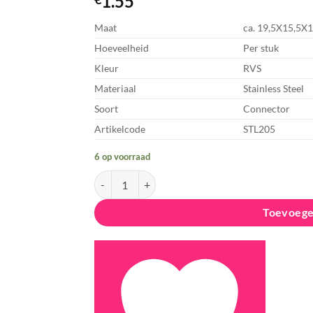
1.55
Aan
rlanglijst
Maat
ca. 19,5X15,5X
oevoegen
Hoeveelheid
Per stuk
Kleur
RVS
Materiaal
Stainless Steel
Soort
Connector
Artikelcode
STL205
6 op voorraad
Connector, Klaver - RVS aantal
Toevoege