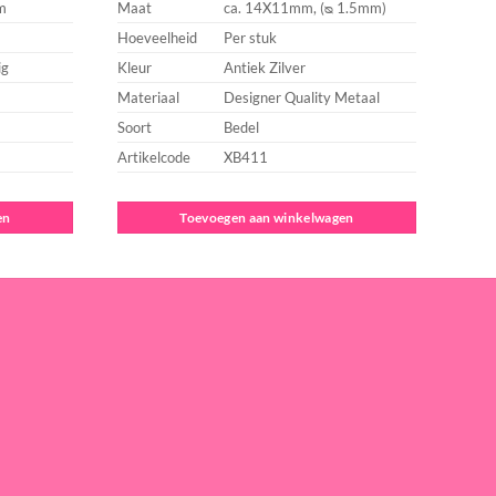
m
Maat
ca. 14X11mm, (ᴓ 1.5mm)
Hoeveelheid
Per stuk
ig
Kleur
Antiek Zilver
Materiaal
Designer Quality Metaal
Soort
Bedel
Artikelcode
XB411
en
Toevoegen aan winkelwagen