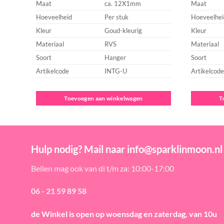
Maat
ca. 12X1mm
Maat
Hoeveelheid
Per stuk
Hoeveelhei
Kleur
Goud-kleurig
Kleur
Materiaal
RVS
Materiaal
Soort
Hanger
Soort
Artikelcode
INTG-U
Artikelcode
Toevoegen aan winkelwagen
T
Hulp nodig? Mail naar info@sparklinmoon.nl
Bellen mag ook van di t/m za: 10:00-17:00
06 - 21 59 89 58
de Winkel is open
op woensdag en zaterdag, van 10u