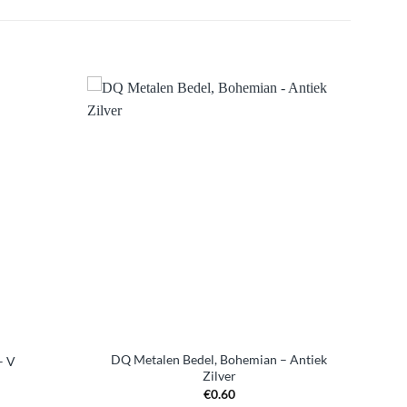
Aan
Aan
anglijst
verlanglijst
voegen
toevoegen
DQ Metalen Bedel, Bohemian – Antiek
– V
Zilver
€
0.60