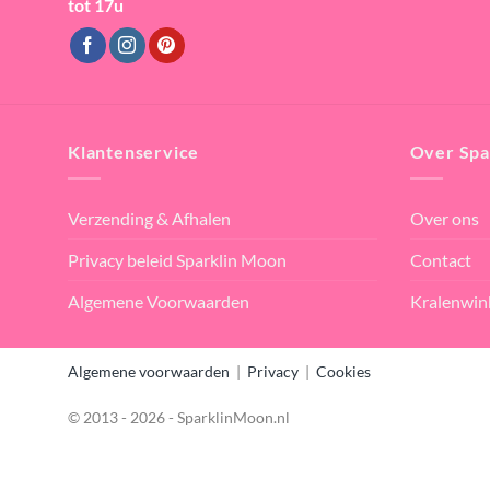
tot 17u
Klantenservice
Over Spa
Verzending & Afhalen
Over ons
Privacy beleid Sparklin Moon
Contact
Algemene Voorwaarden
Kralenwin
Algemene voorwaarden
|
Privacy
|
Cookies
© 2013 - 2026 - SparklinMoon.nl