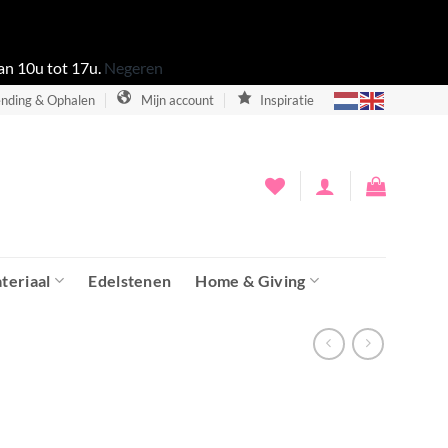
an 10u tot 17u.
Negeren
nding & Ophalen
Mijn account
Inspiratie
teriaal
Edelstenen
Home & Giving