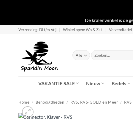
De kralenwinkel is de 
Ga
Verzending: Di t/m Vrij
Winkel open: Wo & Zat
Verzendtarief
naar
inhoud
Zoeken
naar:
VAKANTIE SALE
Nieuw
Bedels
Home
/
Benodigdheden
/
RVS, RVS-GOLD en Meer
/
RVS 