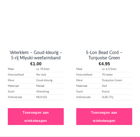
Aan
Aan
verlanglijst
verlanglijst
toevoegen
toevoegen
Veterklem – Goud-kleurig –
S-Lon Bead Cord –
5-rij Miyuki-weefarmband
Turquoise Green
€
1.00
€
4.95
Maat
ca. 7X3mm
Maat
ca. ᴓ 0,5mm
Hoeveelheid
Per stuk
Hoeveelheid
70 meter
Kleur
Goud-kleurig
Kleur
Turquoise Green
Materiaal
Metaal
Materiaal
Stof
Soort
Afwerking
Soort
Koord
Artikelcode
MLK103
Artikelcode
SLBC-TQ
Toevoegen aan
Toevoegen aan
winkelwagen
winkelwagen