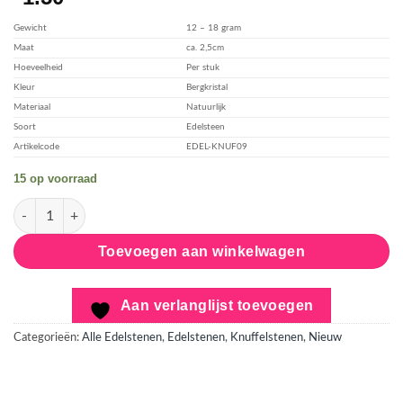
toevoegen
Gewicht
12 – 18 gram
Maat
ca. 2,5cm
Hoeveelheid
Per stuk
Kleur
Bergkristal
Materiaal
Natuurlijk
Soort
Edelsteen
Artikelcode
EDEL-KNUF09
15 op voorraad
Bergkristal - Knuffelsteen aantal
Toevoegen aan winkelwagen
Aan verlanglijst toevoegen
Categorieën:
Alle Edelstenen
,
Edelstenen
,
Knuffelstenen
,
Nieuw