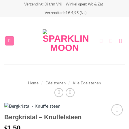
Ga
Verzending: Di t/m Vrij
Winkel open: Wo & Zat
naar
Verzendtarief € 4,95 (NL)
inhoud
Home
/
Edelstenen
/
Alle Edelstenen
Bergkristal – Knuffelsteen
Aan
1.50
€
verlanglijst