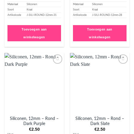
Materiaal
Siliconen
Materiaal
Siliconen
Soort
Kraal
Soort
Kraal
Artikelcode
J-SILI-ROUND-12mm-31
Artikelcode
J-SILI-ROUND-12mm-28
Toevoegen aan
Toevoegen aan
winkelwagen
winkelwagen
Aan
Aan
verlanglijst
verlanglijst
toevoegen
toevoegen
Siliconen, 12mm – Rond –
Siliconen, 12mm – Rond –
Dark Purple
Dark Slate
€
2.50
€
2.50