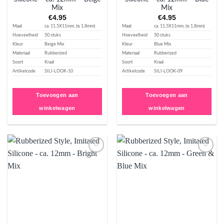
Mix
Mix
€
4.95
€
4.95
Maat
ca. 11,5X11mm, (ᴓ 1,8mm)
Maat
ca. 11,5X11mm, (ᴓ 1,8mm)
Hoeveelheid
50 stuks
Hoeveelheid
50 stuks
Kleur
Beige Mix
Kleur
Blue Mix
Materiaal
Rubberized
Materiaal
Rubberized
Soort
Kraal
Soort
Kraal
Artikelcode
SILI-LOOK-10
Artikelcode
SILI-LOOK-09
Toevoegen aan
Toevoegen aan
winkelwagen
winkelwagen
Aan
Aan
verlanglijst
verlanglijst
toevoegen
toevoegen