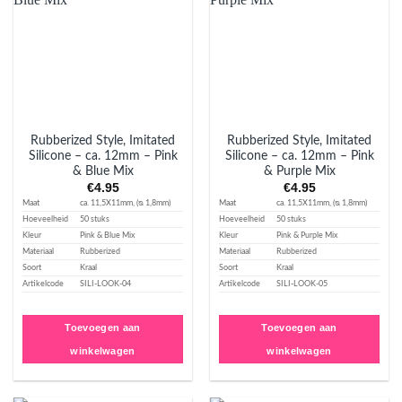
verlanglijst
verlanglijst
toevoegen
toevoegen
Rubberized Style, Imitated
Rubberized Style, Imitated
Silicone – ca. 12mm – Pink
Silicone – ca. 12mm – Pink
& Blue Mix
& Purple Mix
€
4.95
€
4.95
Maat
ca. 11,5X11mm, (ᴓ 1,8mm)
Maat
ca. 11,5X11mm, (ᴓ 1,8mm)
Hoeveelheid
50 stuks
Hoeveelheid
50 stuks
Kleur
Pink & Blue Mix
Kleur
Pink & Purple Mix
Materiaal
Rubberized
Materiaal
Rubberized
Soort
Kraal
Soort
Kraal
Artikelcode
SILI-LOOK-04
Artikelcode
SILI-LOOK-05
Toevoegen aan
Toevoegen aan
winkelwagen
winkelwagen