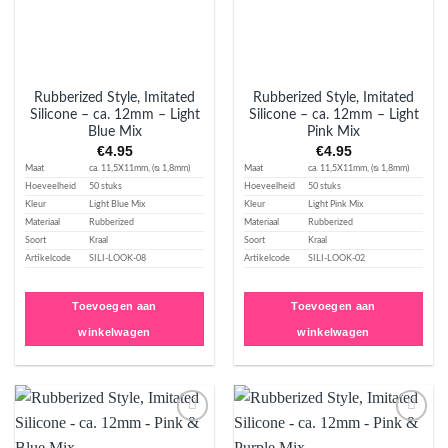
Rubberized Style, Imitated
Rubberized Style, Imitated
Silicone – ca. 12mm – Light
Silicone – ca. 12mm – Light
Blue Mix
Pink Mix
€
4.95
€
4.95
Maat
ca. 11,5X11mm, (ᴓ 1,8mm)
Maat
ca. 11,5X11mm, (ᴓ 1,8mm)
Hoeveelheid
50 stuks
Hoeveelheid
50 stuks
Kleur
Light Blue Mix
Kleur
Light Pink Mix
Materiaal
Rubberized
Materiaal
Rubberized
Soort
Kraal
Soort
Kraal
Artikelcode
SILI-LOOK-08
Artikelcode
SILI-LOOK-02
Toevoegen aan
Toevoegen aan
winkelwagen
winkelwagen
Aan
Aan