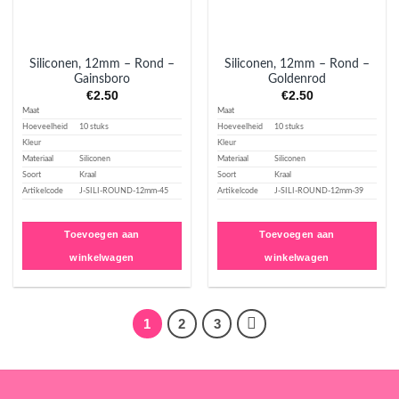
Siliconen, 12mm – Rond –
Siliconen, 12mm – Rond –
Gainsboro
Goldenrod
€
2.50
€
2.50
Maat
Maat
Hoeveelheid
10 stuks
Hoeveelheid
10 stuks
Kleur
Kleur
Materiaal
Siliconen
Materiaal
Siliconen
Soort
Kraal
Soort
Kraal
Artikelcode
J-SILI-ROUND-12mm-45
Artikelcode
J-SILI-ROUND-12mm-39
Toevoegen aan
Toevoegen aan
winkelwagen
winkelwagen
1
2
3