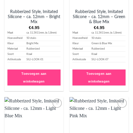
Rubberized Style, Imitated
Rubberized Style, Imitated
Silicone – ca. 12mm – Bright
Silicone – ca. 12mm – Green
Mix
& Blue Mix
€
4.95
€
4.95
Maat
ca. 11,5X11mm, (ᴓ 1,8mm)
Maat
ca. 11,5X11mm, (ᴓ 1,8mm)
Hoeveelheid
50 stuks
Hoeveelheid
50 stuks
Kleur
Bright Mix
Kleur
Green & Blue Mix
Materiaal
Rubberized
Materiaal
Rubberized
Soort
Kraal
Soort
Kraal
Artikelcode
SILI-LOOK-01
Artikelcode
SILI-LOOK-07
Toevoegen aan
Toevoegen aan
winkelwagen
winkelwagen
Aan
Aan
verlanglijst
verlanglijst
toevoegen
toevoegen