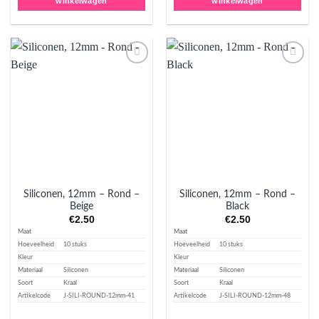
winkelwagen
winkelwagen
Aan
Aan
verlanglijst
verlanglijst
toevoegen
toevoegen
Siliconen, 12mm – Rond –
Siliconen, 12mm – Rond –
Beige
Black
€
2.50
€
2.50
Maat
Maat
Hoeveelheid
10 stuks
Hoeveelheid
10 stuks
Kleur
Kleur
Materiaal
Siliconen
Materiaal
Siliconen
Soort
Kraal
Soort
Kraal
Artikelcode
J-SILI-ROUND-12mm-41
Artikelcode
J-SILI-ROUND-12mm-48