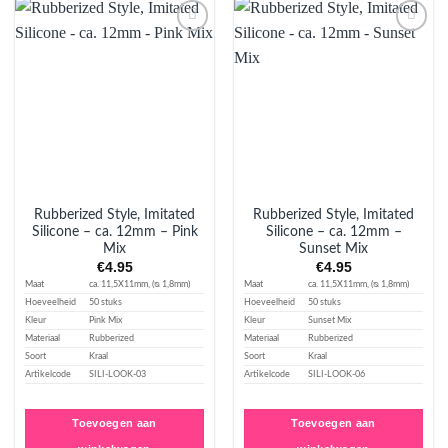
Aan
Aan
verlanglijst
verlanglijst
toevoegen
toevoegen
Rubberized Style, Imitated
Rubberized Style, Imitated
Silicone – ca. 12mm – Pink
Silicone – ca. 12mm –
Mix
Sunset Mix
€
4.95
€
4.95
Maat
ca. 11,5X11mm, (ᴓ 1,8mm)
Maat
ca. 11,5X11mm, (ᴓ 1,8mm)
Hoeveelheid
50 stuks
Hoeveelheid
50 stuks
Kleur
Pink Mix
Kleur
Sunset Mix
Materiaal
Rubberized
Materiaal
Rubberized
Soort
Kraal
Soort
Kraal
Artikelcode
SILI-LOOK-03
Artikelcode
SILI-LOOK-06
Toevoegen aan
Toevoegen aan