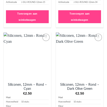
Artikelcode
J-SILI-ROUND-12mm-15
Artikelcode
J-SILI-ROUND-12mm-34
Toevoegen aan
Toevoegen aan
winkelwagen
winkelwagen
Aan
Aan
verlanglijst
verlanglijst
toevoegen
toevoegen
Siliconen, 12mm – Rond –
Siliconen, 12mm – Rond –
Cyan
Dark Olive Green
€
2.50
€
2.50
Maat
Maat
Hoeveelheid
10 stuks
Hoeveelheid
10 stuks
Kleur
Kleur