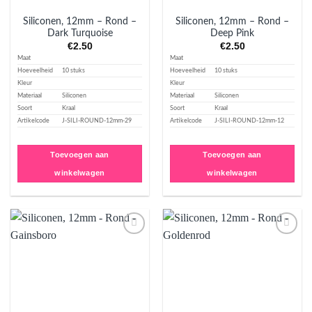
Siliconen, 12mm – Rond –
Siliconen, 12mm – Rond –
Dark Turquoise
Deep Pink
€
2.50
€
2.50
Maat
Maat
Hoeveelheid
10 stuks
Hoeveelheid
10 stuks
Kleur
Kleur
Materiaal
Siliconen
Materiaal
Siliconen
Soort
Kraal
Soort
Kraal
Artikelcode
J-SILI-ROUND-12mm-29
Artikelcode
J-SILI-ROUND-12mm-12
Toevoegen aan
Toevoegen aan
winkelwagen
winkelwagen
Aan
Aan
verlanglijst
verlanglijst
toevoegen
toevoegen