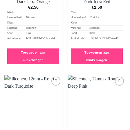
Dark Terra Orange
Dark Terra Red
€
2.50
€
2.50
Maat
Maat
Hoeveelheid
10 stuks
Hoeveelheid
10 stuks
Kleur
Kleur
Materiaal
Siliconen
Materiaal
Siliconen
Soort
Kraal
Soort
Kraal
Artikelcode
J-SILI-ROUND-12mm-24
Artikelcode
J-SILI-ROUND-12mm-40
Toevoegen aan
Toevoegen aan
winkelwagen
winkelwagen
Aan
Aan
verlanglijst
verlanglijst
toevoegen
toevoegen