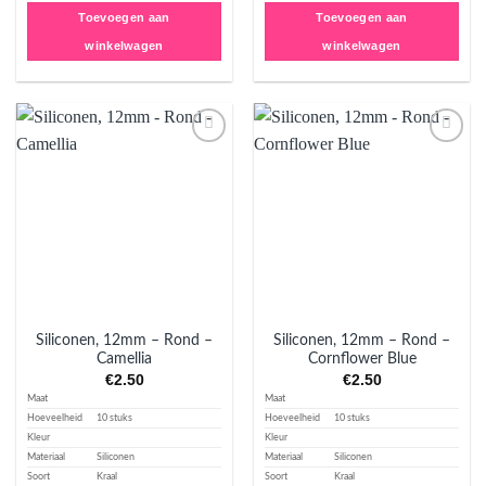
Toevoegen aan
Toevoegen aan
winkelwagen
winkelwagen
Aan
Aan
verlanglijst
verlanglijst
toevoegen
toevoegen
Siliconen, 12mm – Rond –
Siliconen, 12mm – Rond –
Camellia
Cornflower Blue
€
2.50
€
2.50
Maat
Maat
Hoeveelheid
10 stuks
Hoeveelheid
10 stuks
Kleur
Kleur
Materiaal
Siliconen
Materiaal
Siliconen
Soort
Kraal
Soort
Kraal