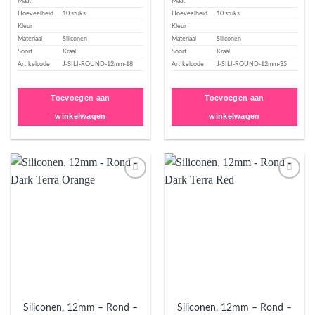
Maat
Maat
Hoeveelheid
10 stuks
Hoeveelheid
10 stuks
Kleur
Kleur
Materiaal
Siliconen
Materiaal
Siliconen
Soort
Kraal
Soort
Kraal
Artikelcode
J-SILI-ROUND-12mm-18
Artikelcode
J-SILI-ROUND-12mm-35
Toevoegen aan
Toevoegen aan
winkelwagen
winkelwagen
Aan
Aan
verlanglijst
verlanglijst
toevoegen
toevoegen
Siliconen, 12mm – Rond –
Siliconen, 12mm – Rond –