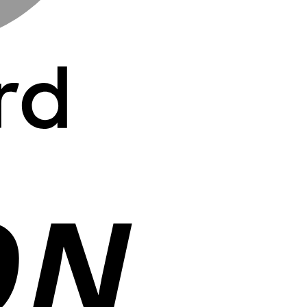
Cash
On
Delivery