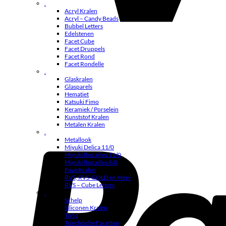
.
Acryl Kralen
Acryl – Candy Beads
Bubbel Letters
Edelstenen
Facet Cube
Facet Druppels
Facet Rond
Facet Rondelle
.
Glaskralen
Glasparels
Hematiet
Katsuki Fimo
Keramiek / Porselein
Kunststof Kralen
Metalen Kralen
.
Metallook
Miyuki Delica 11/0
Miyuki Rocailles 11/0
Miyuki Rocailles 8/0
Pave Kralen
RVS, RVS-GOLD en Meer
RVS – Cube Letters
.
Schelp
Siliconen Kralen
Toho
Tsjechische Facetten