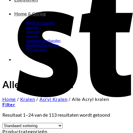
Home & Giving
Home Accessoires
Kaarsen
Wierook
Smudge
Edelsteen Armbanden
Edelsteen Hangertjes
RVS Sieraden
Alle Acryl kralen
Home
/
Kralen
/
Acryl Kralen
/
Alle Acryl kralen
Filter
Resultaat 1–24 van de 113 resultaten wordt getoond
Productcategorieën