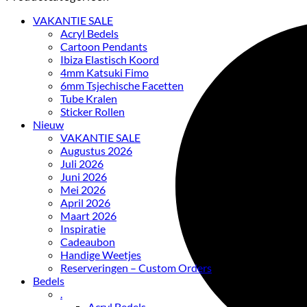
VAKANTIE SALE
Acryl Bedels
Cartoon Pendants
Ibiza Elastisch Koord
4mm Katsuki Fimo
6mm Tsjechische Facetten
Tube Kralen
Sticker Rollen
Nieuw
VAKANTIE SALE
Augustus 2026
Juli 2026
Juni 2026
Mei 2026
April 2026
Maart 2026
Inspiratie
Cadeaubon
Handige Weetjes
Reserveringen – Custom Orders
Bedels
.
Acryl Bedels