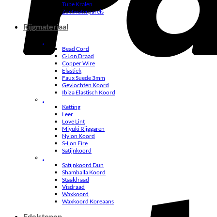
Tube Kralen
Zoetwaterparels
Rijgmateriaal
.
Bead Cord
C-Lon Draad
Copper Wire
Elastiek
Faux Suede 3mm
Gevlochten Koord
Ibiza Elastisch Koord
.
Ketting
Leer
Love Lint
Miyuki Rijggaren
Nylon Koord
S-Lon Fire
Satijnkoord
.
Satijnkoord Dun
Shamballa Koord
Staaldraad
Visdraad
Waxkoord
Waxkoord Koreaans
Edelstenen