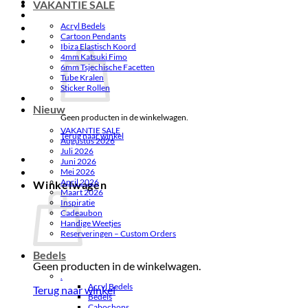
VAKANTIE SALE
Acryl Bedels
Cartoon Pendants
Ibiza Elastisch Koord
4mm Katsuki Fimo
6mm Tsjechische Facetten
Tube Kralen
Sticker Rollen
Nieuw
Geen producten in de winkelwagen.
VAKANTIE SALE
Terug naar winkel
Augustus 2026
Juli 2026
Juni 2026
Mei 2026
April 2026
Winkelwagen
Maart 2026
Inspiratie
Cadeaubon
Handige Weetjes
Reserveringen – Custom Orders
Bedels
Geen producten in de winkelwagen.
.
Acryl Bedels
Terug naar winkel
Bedels
Cabochons