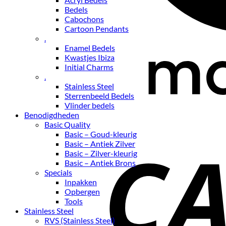
Bedels
Cabochons
Cartoon Pendants
.
Enamel Bedels
Kwastjes Ibiza
Initial Charms
.
Stainless Steel
Sterrenbeeld Bedels
Vlinder bedels
Benodigdheden
Basic Quality
Basic – Goud-kleurig
Basic – Antiek Zilver
Basic – Zilver-kleurig
Basic – Antiek Brons
Specials
Inpakken
Opbergen
Tools
Stainless Steel
RVS (Stainless Steel)