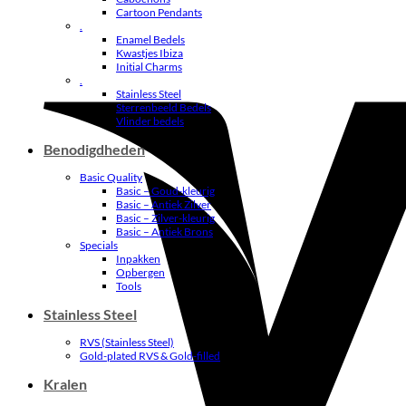
Cartoon Pendants
.
Enamel Bedels
Kwastjes Ibiza
Initial Charms
.
Stainless Steel
Sterrenbeeld Bedels
Vlinder bedels
Benodigdheden
Basic Quality
Basic – Goud-kleurig
Basic – Antiek Zilver
Basic – Zilver-kleurig
Basic – Antiek Brons
Specials
Inpakken
Opbergen
Tools
Stainless Steel
RVS (Stainless Steel)
Gold-plated RVS & Gold-filled
Kralen