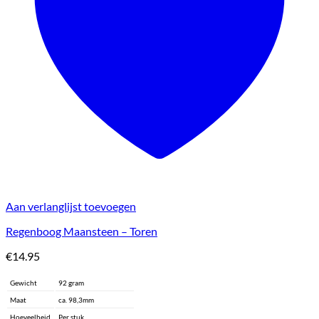
Aan verlanglijst toevoegen
Regenboog Maansteen – Toren
€
14.95
Gewicht
92 gram
Maat
ca. 98,3mm
Hoeveelheid
Per stuk