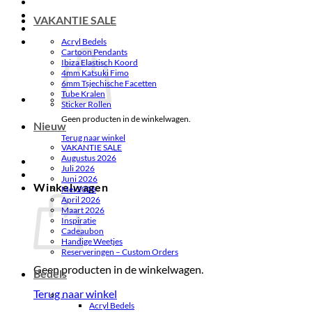
VAKANTIE SALE
Acryl Bedels
Cartoon Pendants
Ibiza Elastisch Koord
4mm Katsuki Fimo
6mm Tsjechische Facetten
Tube Kralen
Sticker Rollen
Geen producten in de winkelwagen.
Nieuw
Terug naar winkel
VAKANTIE SALE
Augustus 2026
Juli 2026
Juni 2026
Winkelwagen
Mei 2026
April 2026
Maart 2026
Inspiratie
Cadeaubon
Handige Weetjes
Reserveringen – Custom Orders
Geen producten in de winkelwagen.
Bedels
Terug naar winkel
.
Acryl Bedels