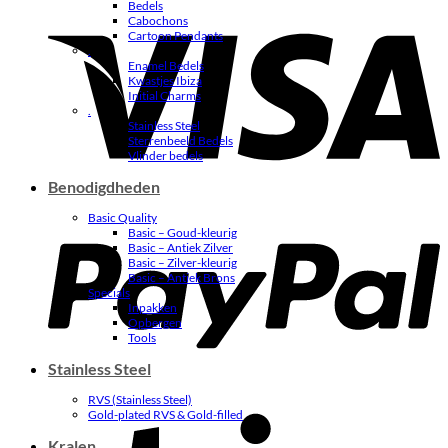
Bedels
V
Cabochons
Cartoon Pendants
.
Enamel Bedels
Kwastjes Ibiza
Initial Charms
.
Stainless Steel
Sterrenbeeld Bedels
Vlinder bedels
Benodigdheden
P
Basic Quality
Basic – Goud-kleurig
Basic – Antiek Zilver
Basic – Zilver-kleurig
Basic – Antiek Brons
Specials
Inpakken
Opbergen
Tools
Stainless Steel
RVS (Stainless Steel)
S
Gold-plated RVS & Gold-filled
Kralen