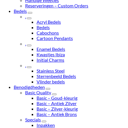
Handige Weetjes
Reserveringen – Custom Orders
Bedels
.
Acryl Bedels
Bedels
Cabochons
Cartoon Pendants
.
Enamel Bedels
Kwastjes Ibiza
Initial Charms
.
Stainless Steel
Sterrenbeeld Bedels
Vlinder bedels
Benodigdheden
Basic Quality
Basic – Goud-kleurig
Basic – Antiek Zilver
Basic – Zilver-kleurig
Basic – Antiek Brons
Specials
Inpakken