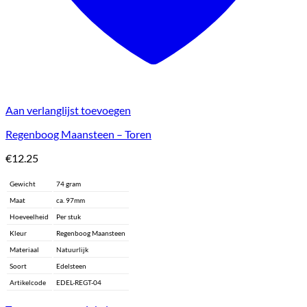
Aan verlanglijst toevoegen
Regenboog Maansteen – Toren
€
12.25
Gewicht
74 gram
Maat
ca. 97mm
Hoeveelheid
Per stuk
Kleur
Regenboog Maansteen
Materiaal
Natuurlijk
Soort
Edelsteen
Artikelcode
EDEL-REGT-04