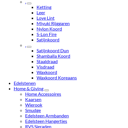
.
Ketting
Leer
Love Lint
Miyuki Rijggaren
Nylon Koord
S-Lon Fire
Satijnkoord
.
Satijnkoord Dun
Shamballa Koord
Staaldraad
Visdraad
Waxkoord
Waxkoord Koreaans
Edelstenen
Home & Giving
Home Accessoires
Kaarsen
Wierook
Smudge
Edelsteen Armbanden
Edelsteen Hangertjes
RVS Sieraden