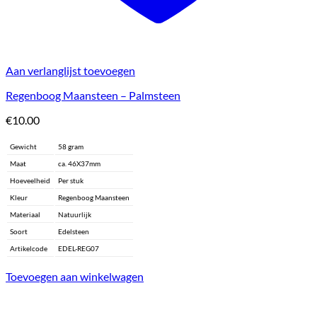
Aan verlanglijst toevoegen
Regenboog Maansteen – Palmsteen
€
10.00
Gewicht
58 gram
Maat
ca. 46X37mm
Hoeveelheid
Per stuk
Kleur
Regenboog Maansteen
Materiaal
Natuurlijk
Soort
Edelsteen
Artikelcode
EDEL-REG07
Toevoegen aan winkelwagen