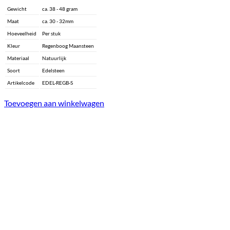
Gewicht
ca. 38 - 48 gram
Maat
ca. 30 - 32mm
Hoeveelheid
Per stuk
Kleur
Regenboog Maansteen
Materiaal
Natuurlijk
Soort
Edelsteen
Artikelcode
EDEL-REGB-S
Toevoegen aan winkelwagen