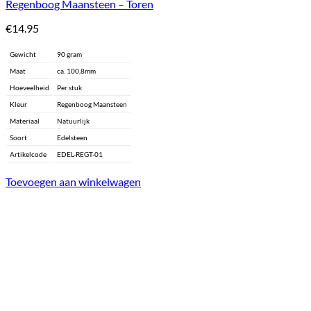
Regenboog Maansteen – Toren
€
14.95
Gewicht
90 gram
Maat
ca. 100,8mm
Hoeveelheid
Per stuk
Kleur
Regenboog Maansteen
Materiaal
Natuurlijk
Soort
Edelsteen
Artikelcode
EDEL-REGT-01
Toevoegen aan winkelwagen