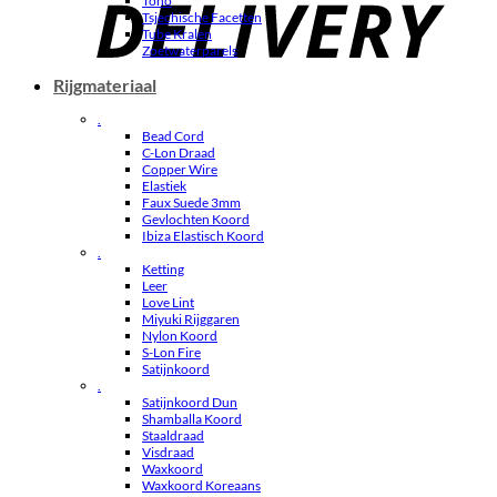
Toho
Tsjechische Facetten
Tube Kralen
Zoetwaterparels
Rijgmateriaal
.
Bead Cord
C-Lon Draad
Copper Wire
Elastiek
Faux Suede 3mm
Gevlochten Koord
Ibiza Elastisch Koord
.
Ketting
Leer
Love Lint
Miyuki Rijggaren
Nylon Koord
S-Lon Fire
Satijnkoord
.
Satijnkoord Dun
Shamballa Koord
Staaldraad
Visdraad
Waxkoord
Waxkoord Koreaans