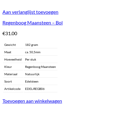
Aan verlanglijst toevoegen
Regenboog Maansteen – Bol
€
31.00
Gewicht
182 gram
Maat
ca. 50,5mm
Hoeveelheid
Per stuk
Kleur
Regenboog Maansteen
Materiaal
Natuurlijk
Soort
Edelsteen
Artikelcode
EDEL-REGB06
Toevoegen aan winkelwagen