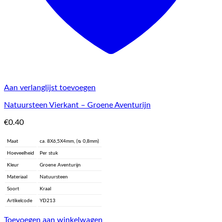
Aan verlanglijst toevoegen
Natuursteen Vierkant – Groene Aventurijn
€
0.40
Maat
ca. 8X6,5X4mm, (ᴓ 0,8mm)
Hoeveelheid
Per stuk
Kleur
Groene Aventurijn
Materiaal
Natuursteen
Soort
Kraal
Artikelcode
YD213
Toevoegen aan winkelwagen