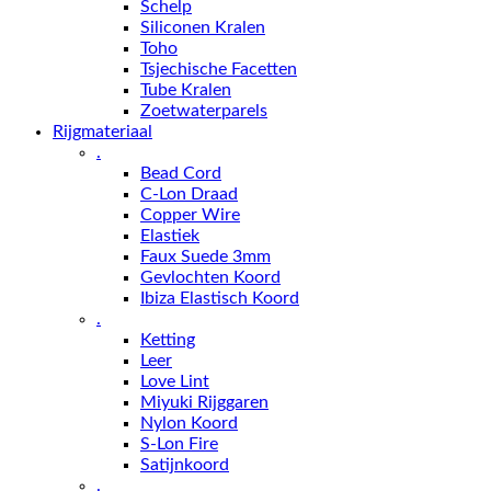
Schelp
Siliconen Kralen
Toho
Tsjechische Facetten
Tube Kralen
Zoetwaterparels
Rijgmateriaal
.
Bead Cord
C-Lon Draad
Copper Wire
Elastiek
Faux Suede 3mm
Gevlochten Koord
Ibiza Elastisch Koord
.
Ketting
Leer
Love Lint
Miyuki Rijggaren
Nylon Koord
S-Lon Fire
Satijnkoord
.