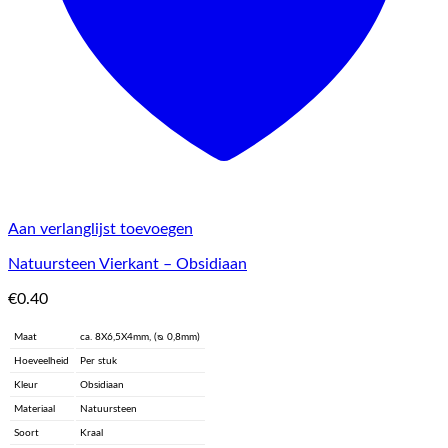
Aan verlanglijst toevoegen
Natuursteen Vierkant – Obsidiaan
€
0.40
Maat
ca. 8X6,5X4mm, (ᴓ 0,8mm)
Hoeveelheid
Per stuk
Kleur
Obsidiaan
Materiaal
Natuursteen
Soort
Kraal