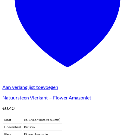
Aan verlanglijst toevoegen
Natuursteen Vierkant – Flower Amazoniet
€
0.40
Maat
ca. 8X6,5X4mm, (ᴓ 0,8mm)
Hoeveelheid
Per stuk
Kleur
Flower Amazoniet