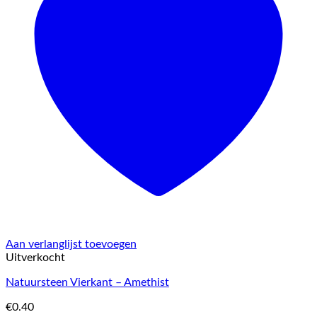
Aan verlanglijst toevoegen
Uitverkocht
Natuursteen Vierkant – Amethist
€
0.40