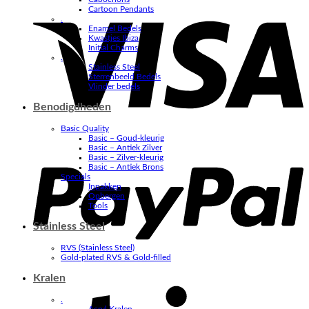
V
Cartoon Pendants
.
Enamel Bedels
Kwastjes Ibiza
Initial Charms
.
Stainless Steel
Sterrenbeeld Bedels
Vlinder bedels
Benodigdheden
Basic Quality
Basic – Goud-kleurig
P
Basic – Antiek Zilver
Basic – Zilver-kleurig
Basic – Antiek Brons
Specials
Inpakken
Opbergen
Tools
Stainless Steel
RVS (Stainless Steel)
Gold-plated RVS & Gold-filled
Kralen
S
.