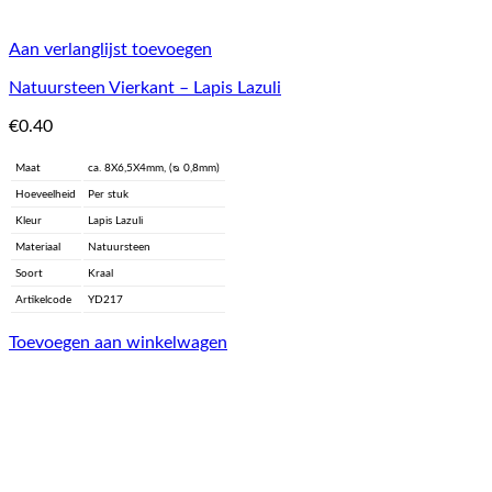
Aan verlanglijst toevoegen
Natuursteen Vierkant – Lapis Lazuli
€
0.40
Maat
ca. 8X6,5X4mm, (ᴓ 0,8mm)
Hoeveelheid
Per stuk
Kleur
Lapis Lazuli
Materiaal
Natuursteen
Soort
Kraal
Artikelcode
YD217
Toevoegen aan winkelwagen