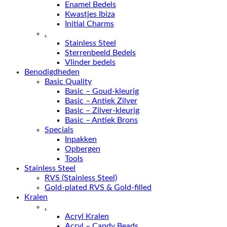
Enamel Bedels
Kwastjes Ibiza
Initial Charms
.
Stainless Steel
Sterrenbeeld Bedels
Vlinder bedels
Benodigdheden
Basic Quality
Basic – Goud-kleurig
Basic – Antiek Zilver
Basic – Zilver-kleurig
Basic – Antiek Brons
Specials
Inpakken
Opbergen
Tools
Stainless Steel
RVS (Stainless Steel)
Gold-plated RVS & Gold-filled
Kralen
.
Acryl Kralen
Acryl – Candy Beads