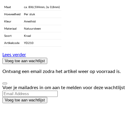
Maat
ca. 8X6,5X4mm, (ᴓ 0,8mm)
Hoeveelheid
Per stuk
Kleur
Amethist
Materiaal
Natuursteen
Soort
Kraal
Artikelcode
YD210
Lees verder
Voeg toe aan wachtlijst
Ontvang een email zodra het artikel weer op voorraad is.
Dismiss
Voer je mailadres in om aan te melden voor deze wachtlijst
notification
Voeg toe aan wachtlijst