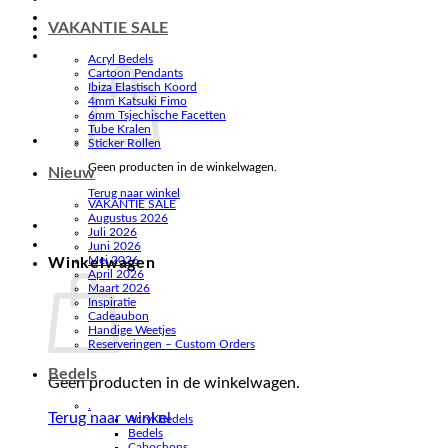
VAKANTIE SALE
Acryl Bedels
Cartoon Pendants
Ibiza Elastisch Koord
4mm Katsuki Fimo
6mm Tsjechische Facetten
Tube Kralen
Sticker Rollen
Geen producten in de winkelwagen.
Nieuw
Terug naar winkel
VAKANTIE SALE
Augustus 2026
Juli 2026
Juni 2026
Mei 2026
Winkelwagen
April 2026
Maart 2026
Inspiratie
Cadeaubon
Handige Weetjes
Reserveringen – Custom Orders
Bedels
Geen producten in de winkelwagen.
.
Terug naar winkel
Acryl Bedels
Bedels
Cabochons