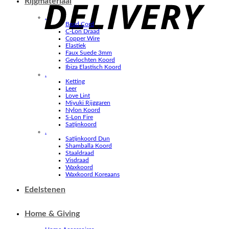
Rijgmateriaal
.
Bead Cord
C-Lon Draad
Copper Wire
Elastiek
Faux Suede 3mm
Gevlochten Koord
Ibiza Elastisch Koord
.
Ketting
Leer
Love Lint
Miyuki Rijggaren
Nylon Koord
S-Lon Fire
Satijnkoord
.
Satijnkoord Dun
Shamballa Koord
Staaldraad
Visdraad
Waxkoord
Waxkoord Koreaans
Edelstenen
Home & Giving