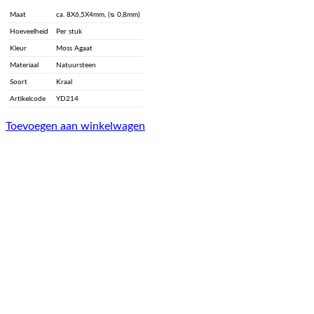
Maat
ca. 8X6,5X4mm, (ᴓ 0,8mm)
Hoeveelheid
Per stuk
Kleur
Moss Agaat
Materiaal
Natuursteen
Soort
Kraal
Artikelcode
YD214
Toevoegen aan winkelwagen