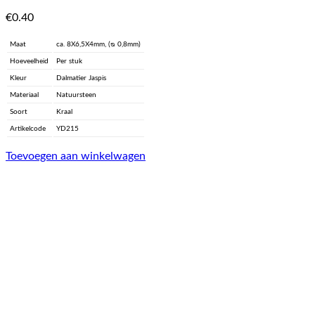
€
0.40
Maat
ca. 8X6,5X4mm, (ᴓ 0,8mm)
Hoeveelheid
Per stuk
Kleur
Dalmatier Jaspis
Materiaal
Natuursteen
Soort
Kraal
Artikelcode
YD215
Toevoegen aan winkelwagen