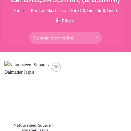
Home
/
Product Maat
/
ca. 8X6,5X3,5mm, (ᴓ 0,6mm)
Filter
Aan
verlanglijst
toevoegen
Natuursteen, Square –
Dalmatier Jaspis