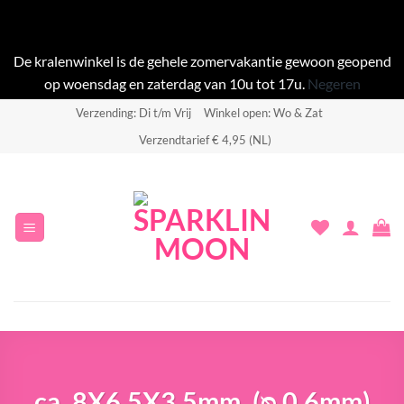
De kralenwinkel is de gehele zomervakantie gewoon geopend
op woensdag en zaterdag van 10u tot 17u.
Negeren
Ga
Verzending: Di t/m Vrij
Winkel open: Wo & Zat
naar
Verzendtarief € 4,95 (NL)
inhoud
ca. 8X6,5X3,5mm, (ᴓ 0,6mm)