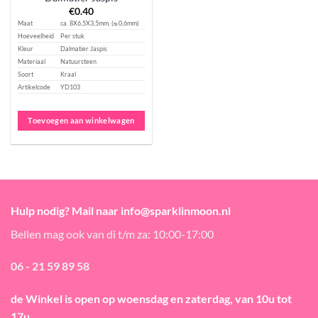
€
0.40
Maat
ca. 8X6,5X3,5mm, (ᴓ 0,6mm)
Hoeveelheid
Per stuk
Kleur
Dalmatier Jaspis
Materiaal
Natuursteen
Soort
Kraal
Artikelcode
YD103
Toevoegen aan winkelwagen
Hulp nodig? Mail naar info@sparklinmoon.nl
Bellen mag ook van di t/m za: 10:00-17:00
06 - 21 59 89 58
de Winkel is open
op woensdag en zaterdag, van 10u tot
17u