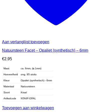
Aan verlanglijst toevoegen
Natuursteen Facet – Opaliet (synthetisch) – 6mm
€
2.95
Maat
ca. 6mm, (ᴓ 1mm)
Hoeveelheid
ong. 95 stuks
Kleur
Opaliet (synthetisch) - 6mm
Materiaal
Natuursteen
Soort
Kraal
Artikelcode
NTA6F-OPAL
Toevoegen aan winkelwagen