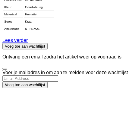
Kleur
Goud-kleurig
Materiaal
Hematiet
Soort
Kraal
Artikelcode
NT-HEM21
Lees verder
Voeg toe aan wachtlijst
Ontvang een email zodra het artikel weer op voorraad is.
Dismiss
Voer je mailadres in om aan te melden voor deze wachtlijst
notification
Voeg toe aan wachtlijst