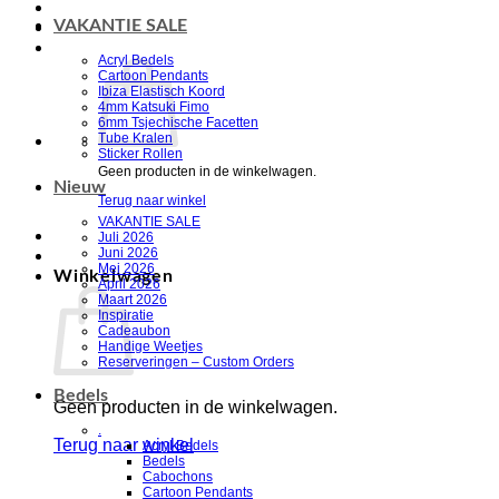
VAKANTIE SALE
Acryl Bedels
Cartoon Pendants
Ibiza Elastisch Koord
4mm Katsuki Fimo
6mm Tsjechische Facetten
Tube Kralen
Sticker Rollen
Geen producten in de winkelwagen.
Nieuw
Terug naar winkel
VAKANTIE SALE
Juli 2026
Juni 2026
Mei 2026
Winkelwagen
April 2026
Maart 2026
Inspiratie
Cadeaubon
Handige Weetjes
Reserveringen – Custom Orders
Bedels
Geen producten in de winkelwagen.
.
Terug naar winkel
Acryl Bedels
Bedels
Cabochons
V
Cartoon Pendants