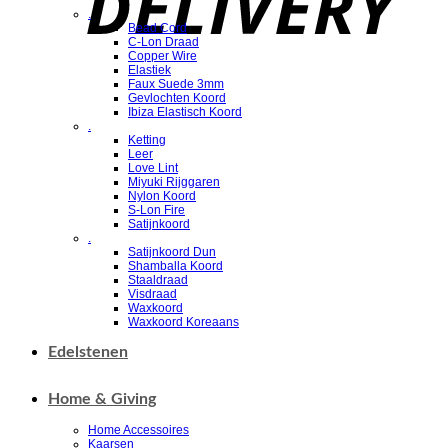
.
Bead Cord
C-Lon Draad
Copper Wire
Elastiek
Faux Suede 3mm
Gevlochten Koord
Ibiza Elastisch Koord
.
Ketting
Leer
Love Lint
Miyuki Rijggaren
Nylon Koord
S-Lon Fire
Satijnkoord
.
Satijnkoord Dun
Shamballa Koord
Staaldraad
Visdraad
Waxkoord
Waxkoord Koreaans
Edelstenen
Home & Giving
Home Accessoires
Kaarsen