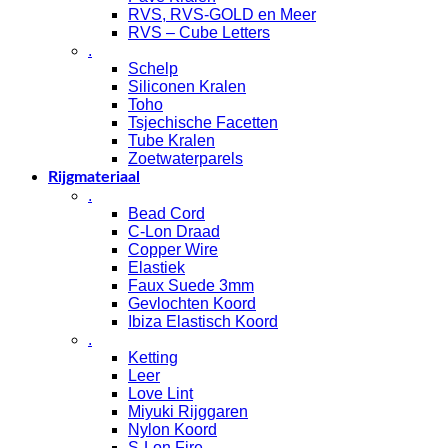
RVS, RVS-GOLD en Meer
RVS – Cube Letters
.
Schelp
Siliconen Kralen
Toho
Tsjechische Facetten
Tube Kralen
Zoetwaterparels
Rijgmateriaal
.
Bead Cord
C-Lon Draad
Copper Wire
Elastiek
Faux Suede 3mm
Gevlochten Koord
Ibiza Elastisch Koord
.
Ketting
Leer
Love Lint
Miyuki Rijggaren
Nylon Koord
S-Lon Fire