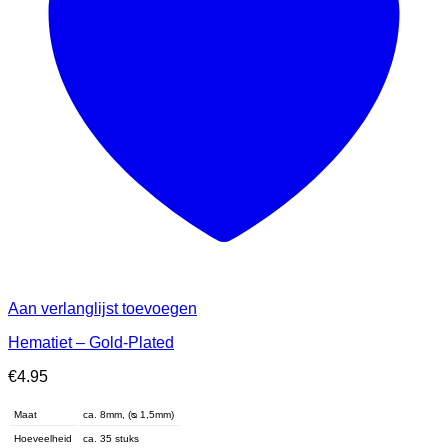
Aan verlanglijst toevoegen
Hematiet – Gold-Plated
€
4.95
Maat
ca. 8mm, (ᴓ 1,5mm)
Hoeveelheid
ca. 35 stuks