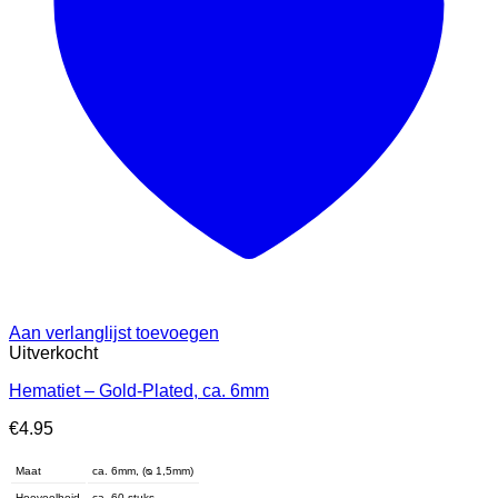
Aan verlanglijst toevoegen
Uitverkocht
Hematiet – Gold-Plated, ca. 6mm
€
4.95
Maat
ca. 6mm, (ᴓ 1,5mm)
Hoeveelheid
ca. 60 stuks