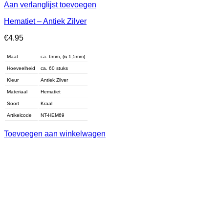
Aan verlanglijst toevoegen
Hematiet – Antiek Zilver
€
4.95
Maat
ca. 6mm, (ᴓ 1,5mm)
Hoeveelheid
ca. 60 stuks
Kleur
Antiek Zilver
Materiaal
Hematiet
Soort
Kraal
Artikelcode
NT-HEM69
Toevoegen aan winkelwagen