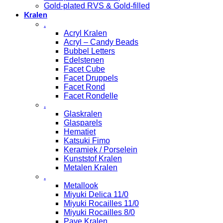
Gold-plated RVS & Gold-filled
Kralen
.
Acryl Kralen
Acryl – Candy Beads
Bubbel Letters
Edelstenen
Facet Cube
Facet Druppels
Facet Rond
Facet Rondelle
.
Glaskralen
Glasparels
Hematiet
Katsuki Fimo
Keramiek / Porselein
Kunststof Kralen
Metalen Kralen
.
Metallook
Miyuki Delica 11/0
Miyuki Rocailles 11/0
Miyuki Rocailles 8/0
Pave Kralen