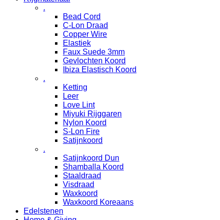
.
Bead Cord
C-Lon Draad
Copper Wire
Elastiek
Faux Suede 3mm
Gevlochten Koord
Ibiza Elastisch Koord
.
Ketting
Leer
Love Lint
Miyuki Rijggaren
Nylon Koord
S-Lon Fire
Satijnkoord
.
Satijnkoord Dun
Shamballa Koord
Staaldraad
Visdraad
Waxkoord
Waxkoord Koreaans
Edelstenen
Home & Giving