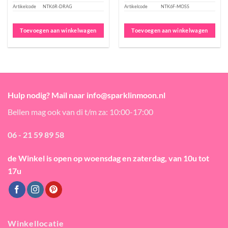
Artikelcode
NTK6R-DRAG
Artikelcode
NTK6F-MOSS
Toevoegen aan winkelwagen
Toevoegen aan winkelwagen
Hulp nodig? Mail naar info@sparklinmoon.nl
Bellen mag ook van di t/m za: 10:00-17:00
06 - 21 59 89 58
de Winkel is open
op woensdag en zaterdag, van 10u tot
17u
Winkellocatie