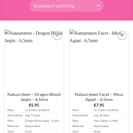
Aan
Aan
verlanglijst
verlanglijst
toevoegen
toevoegen
Natuursteen – Dragon Blood
Natuursteen Facet – Moss
Jaspis – 6,5mm
Agaat – 6,5mm
€
5.95
€
7.95
Maat
ca. 6,5mm, (ᴓ 0,8mm)
Maat
ca. 6,5mm, (ᴓ 0,8mm)
Hoeveelheid
ong. 55 stuks
Hoeveelheid
ong. 60 stuks
Kleur
Dragon Blood Jaspis - 6,5mm
Kleur
Moss Agaat - 6,5mm
Materiaal
Natuursteen
Materiaal
Natuursteen
Soort
Kraal
Soort
Kraal