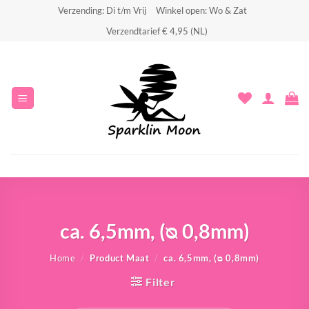
Ga
Verzending: Di t/m Vrij
Winkel open: Wo & Zat
naar
Verzendtarief € 4,95 (NL)
inhoud
ca. 6,5mm, (ᴓ 0,8mm)
Home
/
Product Maat
/
ca. 6,5mm, (ᴓ 0,8mm)
Filter