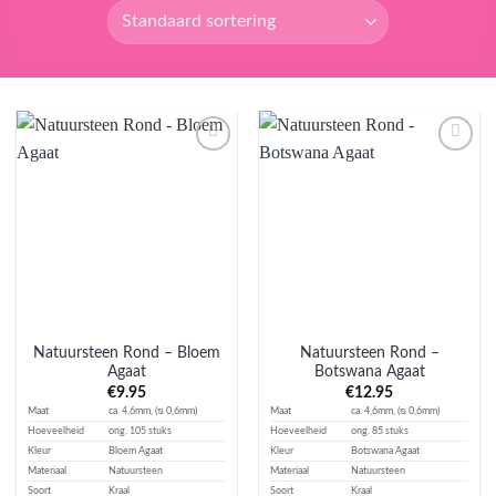
Aan
Aan
verlanglijst
verlanglijst
toevoegen
toevoegen
Natuursteen Rond – Bloem
Natuursteen Rond –
Agaat
Botswana Agaat
€
9.95
€
12.95
Maat
ca. 4,6mm, (ᴓ 0,6mm)
Maat
ca. 4,6mm, (ᴓ 0,6mm)
Hoeveelheid
ong. 105 stuks
Hoeveelheid
ong. 85 stuks
Kleur
Bloem Agaat
Kleur
Botswana Agaat
Materiaal
Natuursteen
Materiaal
Natuursteen
Soort
Kraal
Soort
Kraal