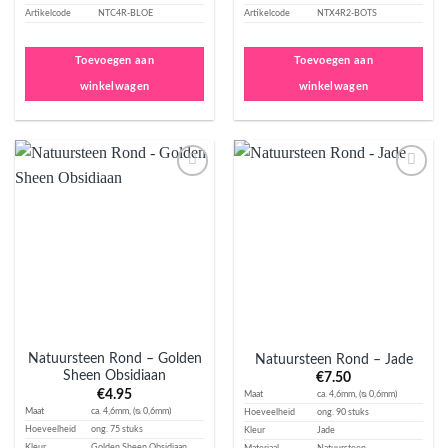
Artikelcode
NTC4R-BLOE
Artikelcode
NTX4R2-BOTS
Toevoegen aan
Toevoegen aan
winkelwagen
winkelwagen
Aan
Aan
verlanglijst
verlanglijst
toevoegen
toevoegen
Natuursteen Rond – Golden
Natuursteen Rond – Jade
Sheen Obsidiaan
€
7.50
€
4.95
Maat
ca. 4,6mm, (ᴓ 0,6mm)
Maat
ca. 4,6mm, (ᴓ 0,6mm)
Hoeveelheid
ong. 90 stuks
Hoeveelheid
ong. 75 stuks
Kleur
Jade
Kleur
Golden Sheen Obsidiaan