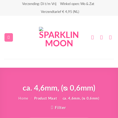
Ga
Verzending: Di t/m Vrij
Winkel open: Wo & Zat
naar
Verzendtarief € 4,95 (NL)
inhoud
ca. 4,6mm, (ᴓ 0,6mm)
Home
/
Product Maat
/
ca. 4,6mm, (ᴓ 0,6mm)
Filter