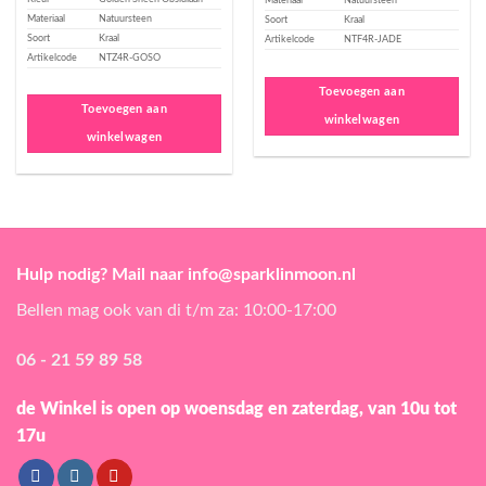
Materiaal
Natuursteen
Materiaal
Natuursteen
Soort
Kraal
Soort
Kraal
Artikelcode
NTF4R-JADE
Artikelcode
NTZ4R-GOSO
Toevoegen aan
Toevoegen aan
winkelwagen
winkelwagen
Hulp nodig? Mail naar info@sparklinmoon.nl
Bellen mag ook van di t/m za: 10:00-17:00
06 - 21 59 89 58
de Winkel is open
op woensdag en zaterdag, van 10u tot
17u