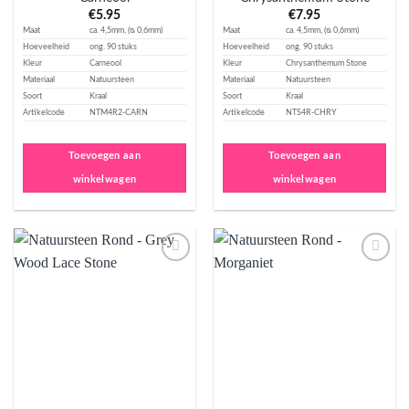
€
5.95
€
7.95
Maat
ca. 4,5mm, (ᴓ 0,6mm)
Maat
ca. 4,5mm, (ᴓ 0,6mm)
Hoeveelheid
ong. 90 stuks
Hoeveelheid
ong. 90 stuks
Kleur
Carneool
Kleur
Chrysanthemum Stone
Materiaal
Natuursteen
Materiaal
Natuursteen
Soort
Kraal
Soort
Kraal
Artikelcode
NTM4R2-CARN
Artikelcode
NTS4R-CHRY
Toevoegen aan
Toevoegen aan
winkelwagen
winkelwagen
Aan
Aan
verlanglijst
verlanglijst
toevoegen
toevoegen