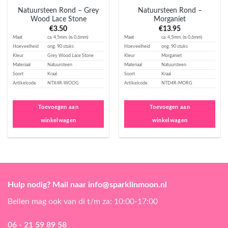
Natuursteen Rond – Grey
Natuursteen Rond –
Wood Lace Stone
Morganiet
€
3.50
€
13.95
Maat
ca. 4,5mm, (ᴓ 0,6mm)
Maat
ca. 4,5mm, (ᴓ 0,6mm)
Hoeveelheid
ong. 90 stuks
Hoeveelheid
ong. 90 stuks
Kleur
Grey Wood Lace Stone
Kleur
Morganiet
Materiaal
Natuursteen
Materiaal
Natuursteen
Soort
Kraal
Soort
Kraal
Artikelcode
NTX4R-WOOG
Artikelcode
NTD4R-MORG
Toevoegen aan
Toevoegen aan
winkelwagen
winkelwagen
Hulp nodig? Mail naar info@sparklinmoon.nl
Bellen mag ook van di t/m za: 10:00-17:00
06 - 21 59 89 58