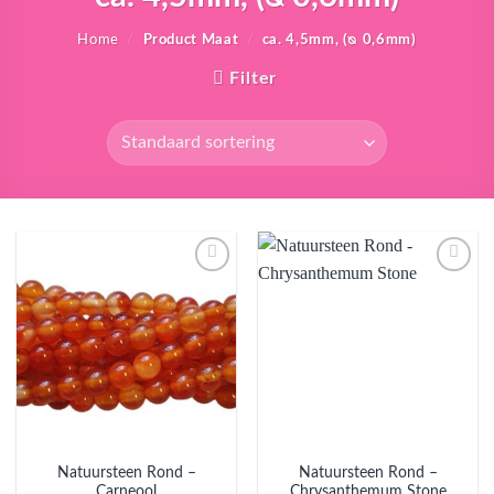
Home
/
Product Maat
/
ca. 4,5mm, (ᴓ 0,6mm)
Filter
Aan
Aan
verlanglijst
verlanglijst
toevoegen
toevoegen
Natuursteen Rond –
Natuursteen Rond –
Carneool
Chrysanthemum Stone