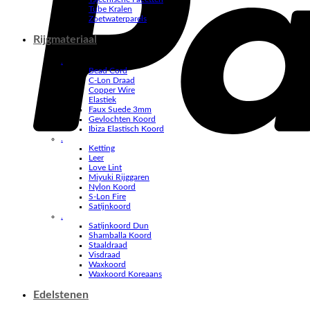
Tube Kralen
Zoetwaterparels
Rijgmateriaal
.
Bead Cord
C-Lon Draad
Copper Wire
Elastiek
Faux Suede 3mm
Gevlochten Koord
Ibiza Elastisch Koord
.
Ketting
Leer
Love Lint
Miyuki Rijggaren
Nylon Koord
S-Lon Fire
Satijnkoord
.
Satijnkoord Dun
Shamballa Koord
Staaldraad
Visdraad
Waxkoord
Waxkoord Koreaans
Edelstenen