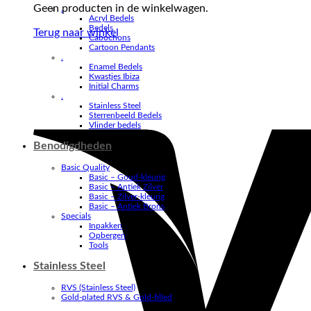
Geen producten in de winkelwagen.
.
Acryl Bedels
Bedels
Terug naar winkel
Cabochons
Cartoon Pendants
.
Enamel Bedels
Kwastjes Ibiza
Initial Charms
.
Stainless Steel
Sterrenbeeld Bedels
Vlinder bedels
Benodigdheden
Basic Quality
Basic – Goud-kleurig
Basic – Antiek Zilver
Basic – Zilver-kleurig
Basic – Antiek Brons
Specials
Inpakken
Opbergen
Tools
Stainless Steel
RVS (Stainless Steel)
Gold-plated RVS & Gold-filled