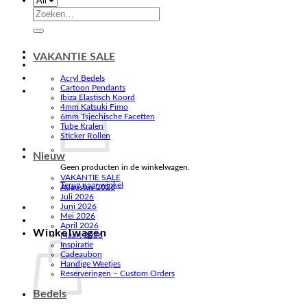
Zoeken
naar:
VAKANTIE SALE
Acryl Bedels
Cartoon Pendants
Ibiza Elastisch Koord
4mm Katsuki Fimo
6mm Tsjechische Facetten
Tube Kralen
Sticker Rollen
Nieuw
Geen producten in de winkelwagen.
VAKANTIE SALE
Terug naar winkel
Augustus 2026
Juli 2026
Juni 2026
Mei 2026
April 2026
Winkelwagen
Maart 2026
Inspiratie
Cadeaubon
Handige Weetjes
Reserveringen – Custom Orders
Bedels