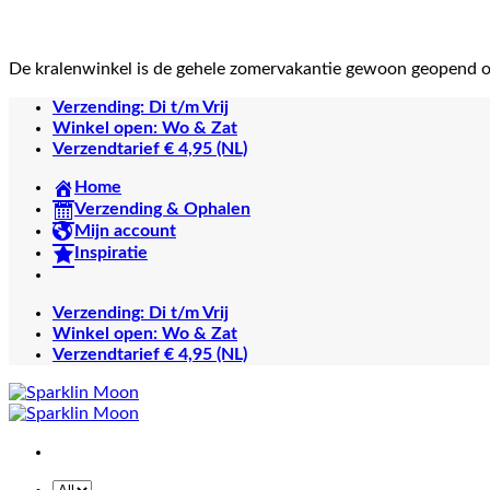
De kralenwinkel is de gehele zomervakantie gewoon geopend 
Ga
Verzending: Di t/m Vrij
naar
Winkel open: Wo & Zat
inhoud
Verzendtarief € 4,95 (NL)
Home
Verzending & Ophalen
Mijn account
Inspiratie
Verzending: Di t/m Vrij
Winkel open: Wo & Zat
Verzendtarief € 4,95 (NL)