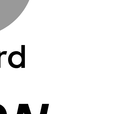
Cash
On
Delivery