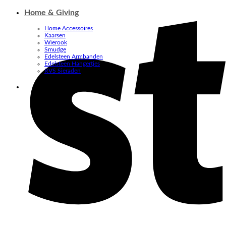
Home & Giving
Home Accessoires
Kaarsen
Wierook
Smudge
Edelsteen Armbanden
Edelsteen Hangertjes
RVS Sieraden