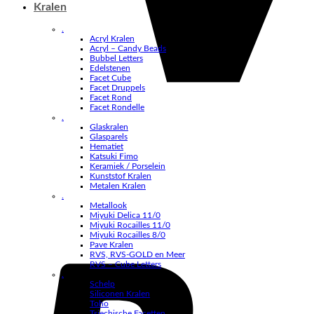
Kralen
.
Acryl Kralen
Acryl – Candy Beads
Bubbel Letters
Edelstenen
Facet Cube
Facet Druppels
Facet Rond
Facet Rondelle
.
Glaskralen
Glasparels
Hematiet
Katsuki Fimo
Keramiek / Porselein
Kunststof Kralen
Metalen Kralen
.
Metallook
Miyuki Delica 11/0
Miyuki Rocailles 11/0
Miyuki Rocailles 8/0
Pave Kralen
RVS, RVS-GOLD en Meer
RVS – Cube Letters
.
Schelp
Siliconen Kralen
Toho
Tsjechische Facetten