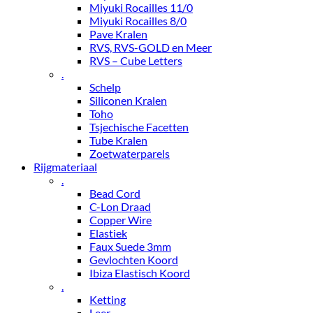
Miyuki Rocailles 11/0
Miyuki Rocailles 8/0
Pave Kralen
RVS, RVS-GOLD en Meer
RVS – Cube Letters
.
Schelp
Siliconen Kralen
Toho
Tsjechische Facetten
Tube Kralen
Zoetwaterparels
Rijgmateriaal
.
Bead Cord
C-Lon Draad
Copper Wire
Elastiek
Faux Suede 3mm
Gevlochten Koord
Ibiza Elastisch Koord
.
Ketting
Leer