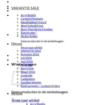
VAKANTIE SALE
Acryl Bedels
Cartoon Pendants
Ibiza Elastisch Koord
4mm Katsuki Fimo
6mm Tsjechische Facetten
Tube Kralen
Sticker Rollen
Geen producten in de winkelwagen.
Nieuw
Terug naar winkel
VAKANTIE SALE
Augustus 2026
Juli 2026
Juni 2026
Winkelwagen
Mei 2026
April 2026
Maart 2026
Inspiratie
Cadeaubon
Handige Weetjes
Reserveringen – Custom Orders
Geen producten in de winkelwagen.
Bedels
Terug naar winkel
.
Acryl Bedels