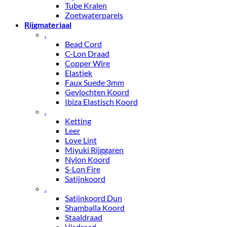
Tube Kralen
Zoetwaterparels
Rijgmateriaal
.
Bead Cord
C-Lon Draad
Copper Wire
Elastiek
Faux Suede 3mm
Gevlochten Koord
Ibiza Elastisch Koord
.
Ketting
Leer
Love Lint
Miyuki Rijggaren
Nylon Koord
S-Lon Fire
Satijnkoord
.
Satijnkoord Dun
Shamballa Koord
Staaldraad
Visdraad