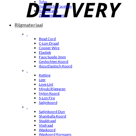
Toho
Tsjechische Facetten
Tube Kralen
Zoetwaterparels
Rijgmateriaal
.
Bead Cord
C-Lon Draad
Copper Wire
Elastiek
Faux Suede 3mm
Gevlochten Koord
Ibiza Elastisch Koord
.
Ketting
Leer
Love Lint
Miyuki Rijggaren
Nylon Koord
S-Lon Fire
Satijnkoord
.
Satijnkoord Dun
Shamballa Koord
Staaldraad
Visdraad
Waxkoord
Waxkoord Koreaans