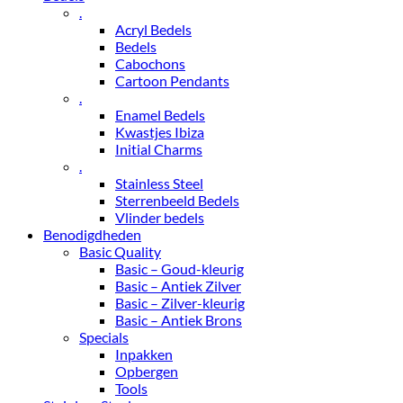
.
Acryl Bedels
Bedels
Cabochons
Cartoon Pendants
.
Enamel Bedels
Kwastjes Ibiza
Initial Charms
.
Stainless Steel
Sterrenbeeld Bedels
Vlinder bedels
Benodigdheden
Basic Quality
Basic – Goud-kleurig
Basic – Antiek Zilver
Basic – Zilver-kleurig
Basic – Antiek Brons
Specials
Inpakken
Opbergen
Tools