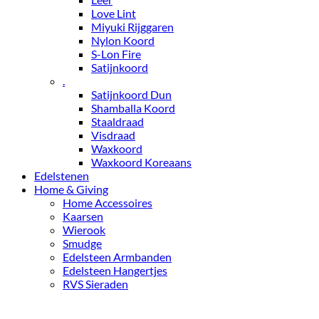
Love Lint
Miyuki Rijggaren
Nylon Koord
S-Lon Fire
Satijnkoord
.
Satijnkoord Dun
Shamballa Koord
Staaldraad
Visdraad
Waxkoord
Waxkoord Koreaans
Edelstenen
Home & Giving
Home Accessoires
Kaarsen
Wierook
Smudge
Edelsteen Armbanden
Edelsteen Hangertjes
RVS Sieraden