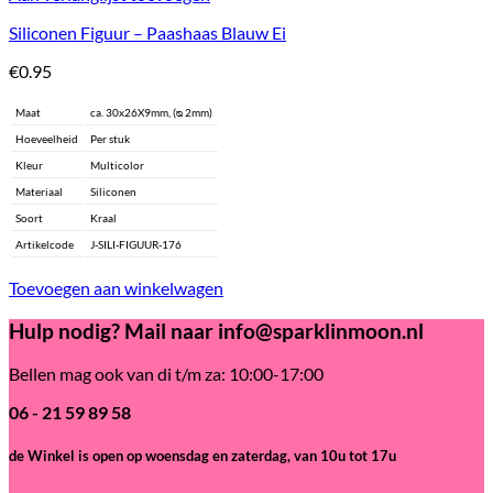
Siliconen Figuur – Paashaas Blauw Ei
€
0.95
Maat
ca. 30x26X9mm, (ᴓ 2mm)
Hoeveelheid
Per stuk
Kleur
Multicolor
Materiaal
Siliconen
Soort
Kraal
Artikelcode
J-SILI-FIGUUR-176
Toevoegen aan winkelwagen
Hulp nodig? Mail naar info@sparklinmoon.nl
Bellen mag ook van di t/m za: 10:00-17:00
06 - 21 59 89 58
de Winkel is open
op woensdag en zaterdag, van 10u tot 17u