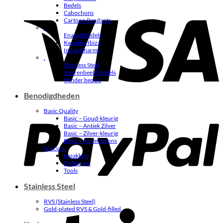
Bedels
V
Cabochons
Cartoon Pendants
.
Enamel Bedels
Kwastjes Ibiza
Initial Charms
.
Stainless Steel
Sterrenbeeld Bedels
Vlinder bedels
Benodigdheden
P
Basic Quality
Basic – Goud-kleurig
Basic – Antiek Zilver
Basic – Zilver-kleurig
Basic – Antiek Brons
Specials
Inpakken
Opbergen
Tools
Stainless Steel
RVS (Stainless Steel)
S
Gold-plated RVS & Gold-filled