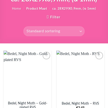
Home
/
Product Maat
/
ca. 28X29X0,9mm, (ᴓ 1mm)
Filter
Aan
Aan
verlanglijst
verlanglijst
toevoegen
toevoegen
Bedel, Night Moth – Gold-
Bedel, Night Moth – RVS
plated RVS