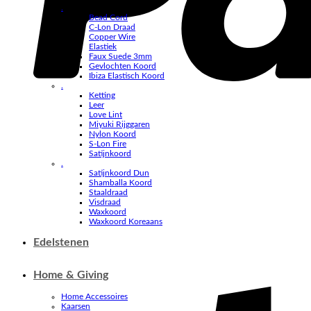
.
Bead Cord
C-Lon Draad
Copper Wire
Elastiek
Faux Suede 3mm
Gevlochten Koord
Ibiza Elastisch Koord
.
Ketting
Leer
Love Lint
Miyuki Rijggaren
Nylon Koord
S-Lon Fire
Satijnkoord
.
Satijnkoord Dun
Shamballa Koord
Staaldraad
Visdraad
Waxkoord
Waxkoord Koreaans
Edelstenen
Home & Giving
Home Accessoires
Kaarsen