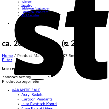
Wierook
Smudge
Edelsteen Armbanden
Edelsteen Hangertjes
RVS Sieraden
ca. 26,5X7,5mm, (ᴓ 2mm)
Home
/
Product Maat
/
ca. 26,5X7,5mm, (ᴓ 2mm)
Filter
Enig resultaat
Productcategorieën
VAKANTIE SALE
Acryl Bedels
Cartoon Pendants
Ibiza Elastisch Koord
4mm Katsuki Fimo