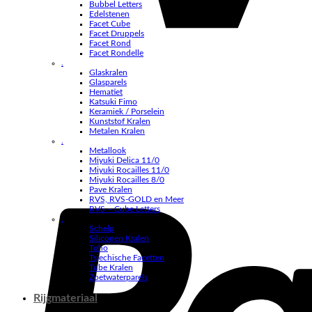
Bubbel Letters
Edelstenen
Facet Cube
Facet Druppels
Facet Rond
Facet Rondelle
.
Glaskralen
Glasparels
Hematiet
Katsuki Fimo
Keramiek / Porselein
Kunststof Kralen
Metalen Kralen
.
Metallook
Miyuki Delica 11/0
Miyuki Rocailles 11/0
Miyuki Rocailles 8/0
Pave Kralen
RVS, RVS-GOLD en Meer
RVS – Cube Letters
.
Schelp
Siliconen Kralen
Toho
Tsjechische Facetten
Tube Kralen
Zoetwaterparels
Rijgmateriaal