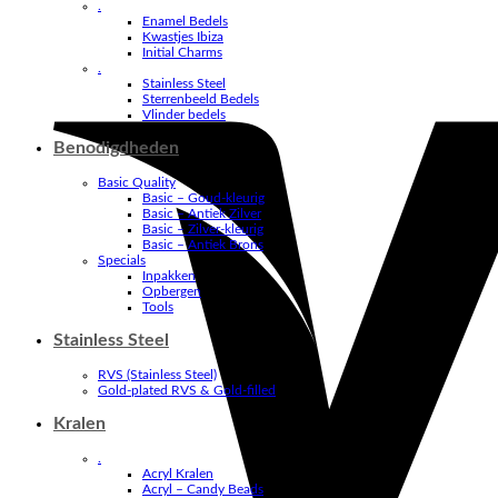
.
Enamel Bedels
Kwastjes Ibiza
Initial Charms
.
Stainless Steel
Sterrenbeeld Bedels
Vlinder bedels
Benodigdheden
Basic Quality
Basic – Goud-kleurig
Basic – Antiek Zilver
Basic – Zilver-kleurig
Basic – Antiek Brons
Specials
Inpakken
Opbergen
Tools
Stainless Steel
RVS (Stainless Steel)
Gold-plated RVS & Gold-filled
Kralen
.
Acryl Kralen
Acryl – Candy Beads