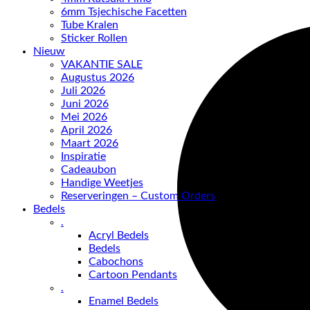
6mm Tsjechische Facetten
Tube Kralen
Sticker Rollen
Nieuw
VAKANTIE SALE
Augustus 2026
Juli 2026
Juni 2026
Mei 2026
April 2026
Maart 2026
Inspiratie
Cadeaubon
Handige Weetjes
Reserveringen – Custom Orders
Bedels
.
Acryl Bedels
Bedels
Cabochons
Cartoon Pendants
.
Enamel Bedels