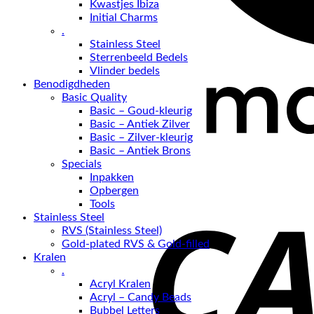
Kwastjes Ibiza
Initial Charms
.
Stainless Steel
Sterrenbeeld Bedels
Vlinder bedels
Benodigdheden
Basic Quality
Basic – Goud-kleurig
Basic – Antiek Zilver
Basic – Zilver-kleurig
Basic – Antiek Brons
Specials
Inpakken
Opbergen
Tools
Stainless Steel
RVS (Stainless Steel)
Gold-plated RVS & Gold-filled
Kralen
.
Acryl Kralen
Acryl – Candy Beads
Bubbel Letters