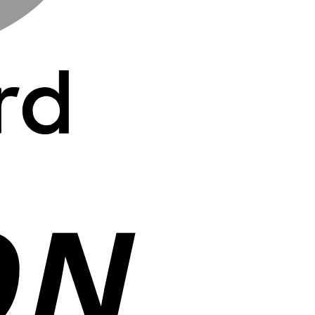
Cash
On
Delivery