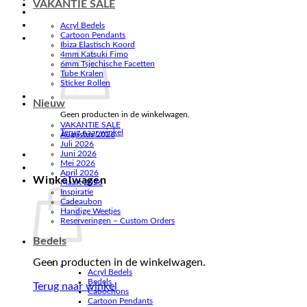
VAKANTIE SALE
Acryl Bedels
Cartoon Pendants
Ibiza Elastisch Koord
4mm Katsuki Fimo
6mm Tsjechische Facetten
Tube Kralen
Sticker Rollen
Nieuw
Geen producten in de winkelwagen.
VAKANTIE SALE
Terug naar winkel
Augustus 2026
Juli 2026
Juni 2026
Mei 2026
April 2026
Winkelwagen
Maart 2026
Inspiratie
Cadeaubon
Handige Weetjes
Reserveringen – Custom Orders
Bedels
Geen producten in de winkelwagen.
.
Acryl Bedels
Bedels
Terug naar winkel
Cabochons
Cartoon Pendants