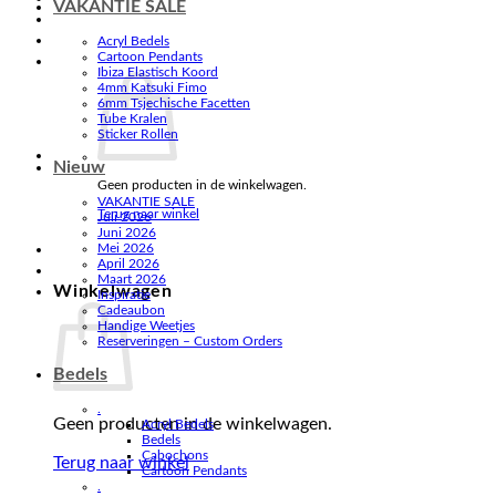
VAKANTIE SALE
Acryl Bedels
Cartoon Pendants
Ibiza Elastisch Koord
4mm Katsuki Fimo
6mm Tsjechische Facetten
Tube Kralen
Sticker Rollen
Nieuw
Geen producten in de winkelwagen.
VAKANTIE SALE
Terug naar winkel
Juli 2026
Juni 2026
Mei 2026
April 2026
Maart 2026
Winkelwagen
Inspiratie
Cadeaubon
Handige Weetjes
Reserveringen – Custom Orders
Bedels
.
Geen producten in de winkelwagen.
Acryl Bedels
Bedels
Cabochons
Terug naar winkel
Cartoon Pendants
.