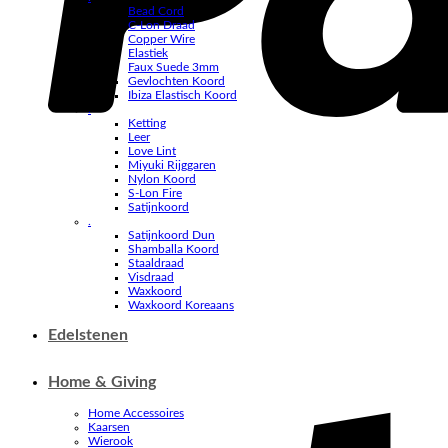
Bead Cord
C-Lon Draad
Copper Wire
Elastiek
Faux Suede 3mm
Gevlochten Koord
Ibiza Elastisch Koord
.
Ketting
Leer
Love Lint
Miyuki Rijggaren
Nylon Koord
S-Lon Fire
Satijnkoord
.
Satijnkoord Dun
Shamballa Koord
Staaldraad
Visdraad
Waxkoord
Waxkoord Koreaans
Edelstenen
Home & Giving
Home Accessoires
Kaarsen
Wierook