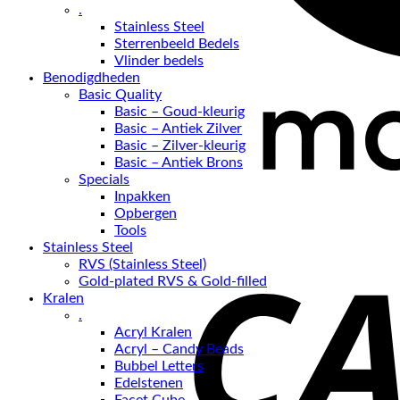
.
Stainless Steel
Sterrenbeeld Bedels
Vlinder bedels
Benodigdheden
Basic Quality
Basic – Goud-kleurig
Basic – Antiek Zilver
Basic – Zilver-kleurig
Basic – Antiek Brons
Specials
Inpakken
Opbergen
Tools
Stainless Steel
RVS (Stainless Steel)
Gold-plated RVS & Gold-filled
Kralen
.
Acryl Kralen
Acryl – Candy Beads
Bubbel Letters
Edelstenen
Facet Cube