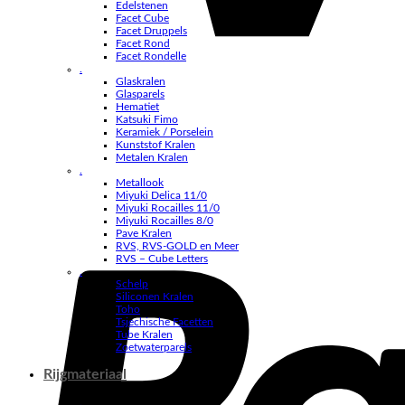
Edelstenen
Facet Cube
Facet Druppels
Facet Rond
Facet Rondelle
.
Glaskralen
Glasparels
Hematiet
Katsuki Fimo
Keramiek / Porselein
Kunststof Kralen
Metalen Kralen
.
Metallook
Miyuki Delica 11/0
Miyuki Rocailles 11/0
Miyuki Rocailles 8/0
Pave Kralen
RVS, RVS-GOLD en Meer
RVS – Cube Letters
.
Schelp
Siliconen Kralen
Toho
Tsjechische Facetten
Tube Kralen
Zoetwaterparels
Rijgmateriaal
.