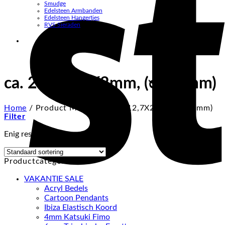
Smudge
Edelsteen Armbanden
Edelsteen Hangertjes
RVS Sieraden
ca. 21X12,7X2mm, (ᴓ 1,2mm)
Home
/
Product Maat
/
ca. 21X12,7X2mm, (ᴓ 1,2mm)
Filter
Enig resultaat
Productcategorieën
VAKANTIE SALE
Acryl Bedels
Cartoon Pendants
Ibiza Elastisch Koord
4mm Katsuki Fimo