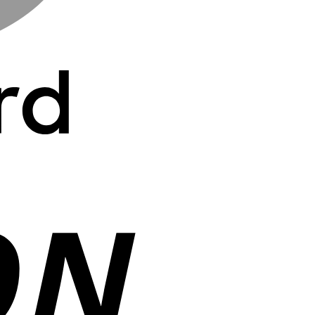
Cash
On
Delivery