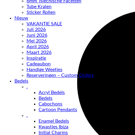
6mm Tsjechische Facetten
Tube Kralen
Sticker Rollen
Nieuw
VAKANTIE SALE
Juli 2026
Juni 2026
Mei 2026
April 2026
Maart 2026
Inspiratie
Cadeaubon
Handige Weetjes
Reserveringen – Custom Orders
Bedels
.
Acryl Bedels
Bedels
Cabochons
Cartoon Pendants
.
Enamel Bedels
Kwastjes Ibiza
Initial Charms