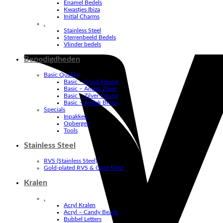
Enamel Bedels
Kwastjes Ibiza
Initial Charms
.
Stainless Steel
Sterrenbeeld Bedels
Vlinder bedels
Benodigdheden
Basic Quality
Basic – Goud-kleurig
Basic – Antiek Zilver
Basic – Zilver-kleurig
Basic – Antiek Brons
Specials
Inpakken
Opbergen
Tools
Stainless Steel
RVS (Stainless Steel)
Gold-plated RVS & Gold-filled
Kralen
.
Acryl Kralen
Acryl – Candy Beads
Bubbel Letters